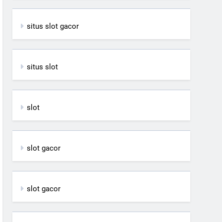
situs slot gacor
situs slot
slot
slot gacor
slot gacor