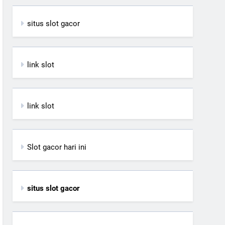
situs slot gacor
link slot
link slot
Slot gacor hari ini
situs slot gacor