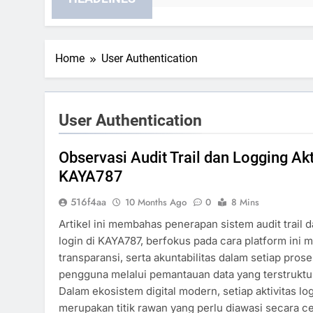
Home
User Authentication
User Authentication
Observasi Audit Trail dan Logging Akt
KAYA787
516f4aa
10 Months Ago
0
8 Mins
Artikel ini membahas penerapan sistem audit trail d
login di KAYA787, berfokus pada cara platform ini
transparansi, serta akuntabilitas dalam setiap prose
pengguna melalui pemantauan data yang terstruktur
Dalam ekosistem digital modern, setiap aktivitas l
merupakan titik rawan yang perlu diawasi secara c