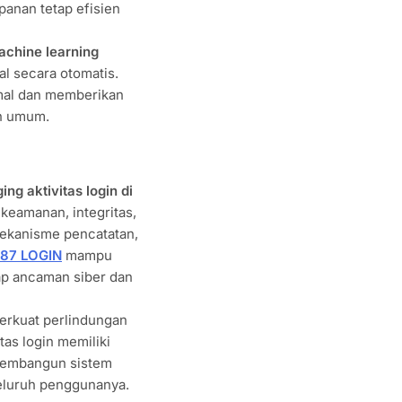
anan tetap efisien
chine learning
al secara otomatis.
rmal dan memberikan
an umum.
ging aktivitas login di
keamanan, integritas,
mekanisme pencatatan,
87 LOGIN
mampu
ap ancaman siber dan
erkuat perlindungan
tas login memiliki
—membangun sistem
seluruh penggunanya.