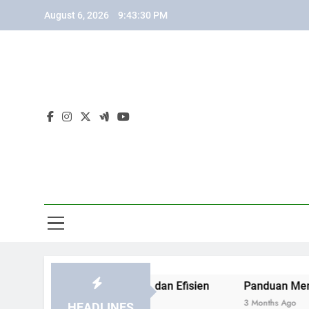
Skip
August 6, 2026
9:43:31 PM
to
content
Isl
Temukan Ar
gan Mudah, Aman, dan Efisien
Panduan Menggunakan Edw
3 Months Ago
HEADLINES