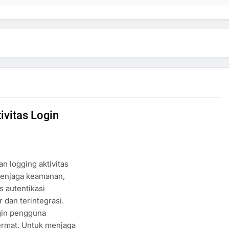
ivitas Login
an logging aktivitas
 menjaga keamanan,
s autentikasi
 dan terintegrasi.
ogin pengguna
ermat. Untuk menjaga