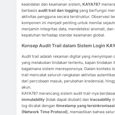
keandalan dan keamanan sistem,
KAYA787
menera
berbasis
audit trail dan logging
yang berfungsi menc
aktivitas pengguna secara terstruktur. Observasi t
komponen ini menjadi penting untuk menilai sejau
menjamin integritas data, mendeteksi anomali, da
kepatuhan terhadap standar keamanan global.
Konsep Audit Trail dalam Sistem Login K
Audit trail adalah rekaman digital yang menyimpan 
yang melakukan tindakan tertentu, kapan tindakan i
bagaimana sistem meresponsnya. Dalam konteks lo
trail mencatat seluruh rangkaian aktivitas autenti
dari percobaan masuk, perubahan kredensial, hingg
akun.
KAYA787 merancang sistem audit trail-nya berdasar
immutability
(tidak dapat diubah) dan
traceability
(m
log dicatat dengan
timestamp yang tersinkronisas
(Network Time Protocol)
, memastikan bahwa selur