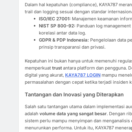
Dalam hal kepatuhan (compliance), KAYA787 meran
trail dan logging sesuai dengan standar internasiona
ISO/IEC 27001:
Manajemen keamanan inform
NIST SP 800-92:
Panduan log management
korelasi antar data log.
GDPR & PDP Indonesia:
Pengelolaan data p
prinsip transparansi dan privasi.
Kepatuhan ini bukan hanya untuk memenuhi regulasi
memperkuat
trust
antara platform dan pengguna. 
digital yang akurat,
KAYA787 LOGIN
mampu menelu
permasalahan dengan cepat ketika terjadi insiden
Tantangan dan Inovasi yang Diterapkan
Salah satu tantangan utama dalam implementasi audi
adalah
volume data yang sangat besar
. Dengan rib
sistem perlu mampu menyimpan dan menganalisis 
menurunkan performa. Untuk itu, KAYA787 menerap