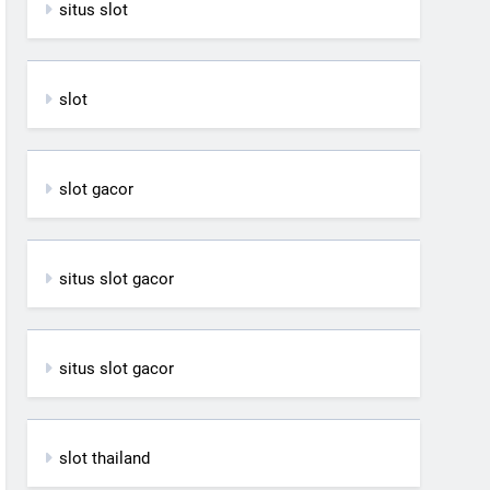
situs slot
slot
slot gacor
situs slot gacor
situs slot gacor
slot thailand