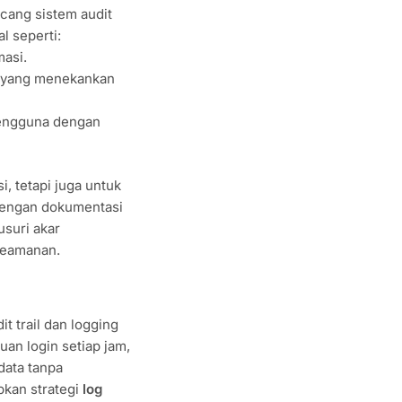
cang sistem audit
l seperti:
asi.
 yang menekankan
engguna dengan
, tetapi juga untuk
Dengan dokumentasi
suri akar
 keamanan.
t trail dan logging
uan login setiap jam,
data tanpa
kan strategi
log