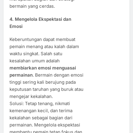
bermain yang cerdas.
4. Mengelola Ekspektasi dan
Emosi
Keberuntungan dapat membuat
pemain menang atau kalah dalam
waktu singkat. Salah satu
kesalahan umum adalah
membiarkan emosi menguasai
permainan
. Bermain dengan emosi
tinggi sering kali berujung pada
keputusan taruhan yang buruk atau
mengejar kekalahan.
Solusi: Tetap tenang, nikmati
kemenangan kecil, dan terima
kekalahan sebagai bagian dari
permainan. Mengelola ekspektasi
membantu pemain tetap fokus dan