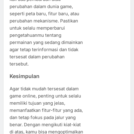
perubahan dalam dunia game,
seperti peta baru, fitur baru, atau
perubahan mekanisme. Pastikan
untuk selalu memperbarui
pengetahuanmu tentang
permainan yang sedang dimainkan
agar tetap terinformasi dan tidak
tersesat dalam perubahan
tersebut.
Kesimpulan
Agar tidak mudah tersesat dalam
game online, penting untuk selalu
memiliki tujuan yang jelas,
memanfaatkan fitur-fitur yang ada,
dan tetap fokus pada jalur yang
benar. Dengan mengikuti kiat-kiat
di atas, kamu bisa mengoptimalkan