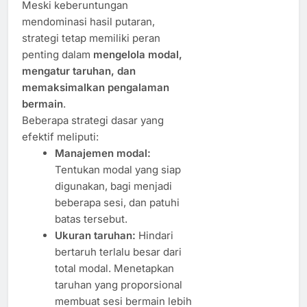
Meski keberuntungan
mendominasi hasil putaran,
strategi tetap memiliki peran
penting dalam
mengelola modal,
mengatur taruhan, dan
memaksimalkan pengalaman
bermain
.
Beberapa strategi dasar yang
efektif meliputi:
Manajemen modal:
Tentukan modal yang siap
digunakan, bagi menjadi
beberapa sesi, dan patuhi
batas tersebut.
Ukuran taruhan:
Hindari
bertaruh terlalu besar dari
total modal. Menetapkan
taruhan yang proporsional
membuat sesi bermain lebih