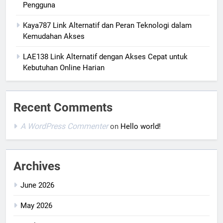
Pengguna
Kaya787 Link Alternatif dan Peran Teknologi dalam
Kemudahan Akses
LAE138 Link Alternatif dengan Akses Cepat untuk
Kebutuhan Online Harian
Recent Comments
A WordPress Commenter
on
Hello world!
Archives
June 2026
May 2026