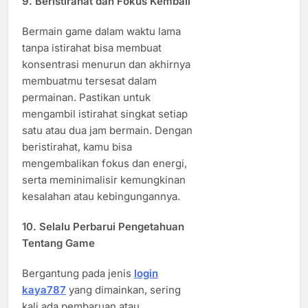
9.
Beristirahat dan Fokus Kembali
Bermain game dalam waktu lama
tanpa istirahat bisa membuat
konsentrasi menurun dan akhirnya
membuatmu tersesat dalam
permainan. Pastikan untuk
mengambil istirahat singkat setiap
satu atau dua jam bermain. Dengan
beristirahat, kamu bisa
mengembalikan fokus dan energi,
serta meminimalisir kemungkinan
kesalahan atau kebingungannya.
10.
Selalu Perbarui Pengetahuan
Tentang Game
Bergantung pada jenis
login
kaya787
yang dimainkan, sering
kali ada pembaruan atau