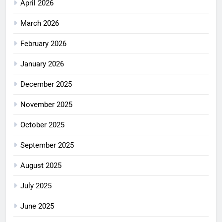
April 2026
March 2026
February 2026
January 2026
December 2025
November 2025
October 2025
September 2025
August 2025
July 2025
June 2025