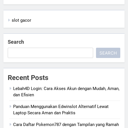
slot gacor
Search
SEARCH
Recent Posts
Lebah4D Login: Cara Akses Akun dengan Mudah, Aman,
dan Efisien
Panduan Menggunakan Edwinslot Alternatif Lewat
Laptop Secara Aman dan Praktis
Cara Daftar Pokemon787 dengan Tampilan yang Ramah