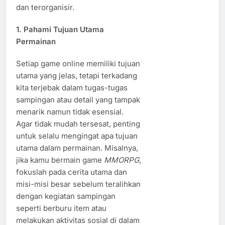
dan terorganisir.
1.
Pahami Tujuan Utama
Permainan
Setiap game online memiliki tujuan
utama yang jelas, tetapi terkadang
kita terjebak dalam tugas-tugas
sampingan atau detail yang tampak
menarik namun tidak esensial.
Agar tidak mudah tersesat, penting
untuk selalu mengingat apa tujuan
utama dalam permainan. Misalnya,
jika kamu bermain game
MMORPG
,
fokuslah pada cerita utama dan
misi-misi besar sebelum teralihkan
dengan kegiatan sampingan
seperti berburu item atau
melakukan aktivitas sosial di dalam