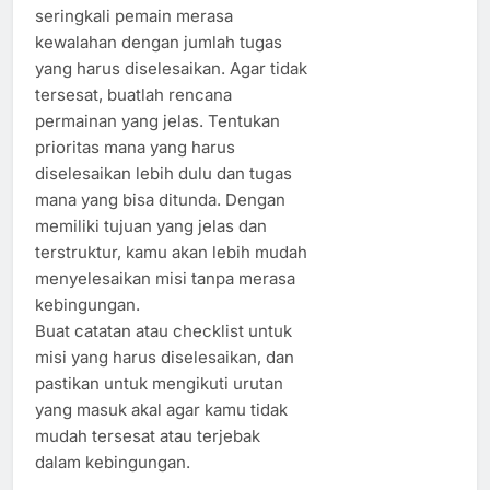
seringkali pemain merasa
kewalahan dengan jumlah tugas
yang harus diselesaikan. Agar tidak
tersesat, buatlah rencana
permainan yang jelas. Tentukan
prioritas mana yang harus
diselesaikan lebih dulu dan tugas
mana yang bisa ditunda. Dengan
memiliki tujuan yang jelas dan
terstruktur, kamu akan lebih mudah
menyelesaikan misi tanpa merasa
kebingungan.
Buat catatan atau checklist untuk
misi yang harus diselesaikan, dan
pastikan untuk mengikuti urutan
yang masuk akal agar kamu tidak
mudah tersesat atau terjebak
dalam kebingungan.