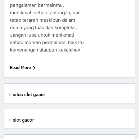
pengalaman bermainmu,
menikmati setiap tantangan, dan
tetap terarah meskipun dalam
dunia yang luas dan kompleks.
Jangan lupa untuk menikmati
setiap momen permainan, baik itu
kemenangan ataupun kekalahan!
Read More
situs slot gacor
slot gacor