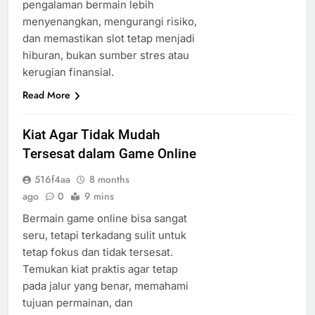
pengalaman bermain lebih
menyenangkan, mengurangi risiko,
dan memastikan slot tetap menjadi
hiburan, bukan sumber stres atau
kerugian finansial.
Read More
Kiat Agar Tidak Mudah
Tersesat dalam Game Online
516f4aa
8 months
ago
0
9 mins
Bermain game online bisa sangat
seru, tetapi terkadang sulit untuk
tetap fokus dan tidak tersesat.
Temukan kiat praktis agar tetap
pada jalur yang benar, memahami
tujuan permainan, dan