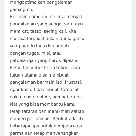
mengoptimalkan pengalaman
gamingmu.
Bermain game online bisa menjadi
pengalaman yang sangat seru dan
memikat, tetapi sering kali, kita
merasa tersesat dalam dunia game
yang begitu luas dan penuh
dengan tugas, misi, atau
petualangan yang harus dijalani.
Kesulitan untuk tetap fokus pada
tujuan utama bisa membuat
pengalaman bermain jadi frustasi.
Agar kamu tidak mudah tersesat
dalam game online, ada beberapa
kiat yang bisa membantu kamu
tetap terarah dan menikmati setiap
momen permainan. Berikut adalah
beberapa tips untuk menjaga agar
permainan tetap menyenangkan