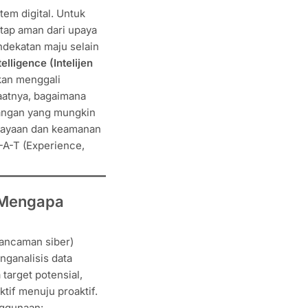
tem digital. Untuk
tetap aman dari upaya
ndekatan maju selain
elligence (Intelijen
akan menggali
aatnya, bagaimana
angan yang mungkin
rcayaan dan keamanan
-A-T (Experience,
n Mengapa
 ancaman siber)
ganalisis data
target potensial,
tif menuju proaktif.
nggunaan: