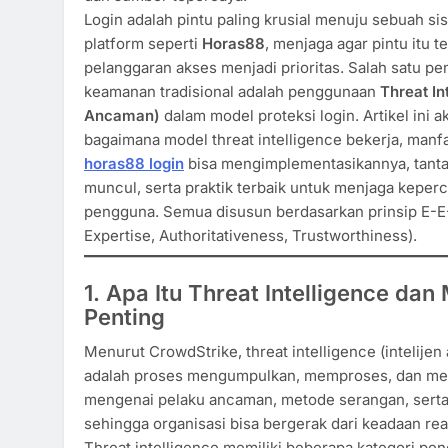
Login adalah pintu paling krusial menuju sebuah sis
platform seperti
Horas88
, menjaga agar pintu itu 
pelanggaran akses menjadi prioritas. Salah satu pe
keamanan tradisional adalah penggunaan
Threat Int
Ancaman)
dalam model proteksi login. Artikel ini 
bagaimana model threat intelligence bekerja, manf
horas88 login
bisa mengimplementasikannya, tant
muncul, serta praktik terbaik untuk menjaga kepe
pengguna. Semua disusun berdasarkan prinsip E-E
Expertise, Authoritativeness, Trustworthiness).
1. Apa Itu Threat Intelligence da
Penting
Menurut CrowdStrike, threat intelligence (intelijen
adalah proses mengumpulkan, memproses, dan men
mengenai pelaku ancaman, metode serangan, serta 
sehingga organisasi bisa bergerak dari keadaan reak
Threat intelligence memiliki beberapa kategori pe