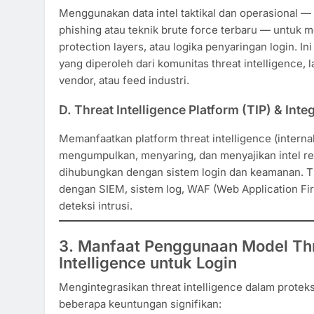
Menggunakan data intel taktikal dan operasional 
phishing atau teknik brute force terbaru — untuk 
protection layers, atau logika penyaringan login. In
yang diperoleh dari komunitas threat intelligence,
vendor, atau feed industri.
D. Threat Intelligence Platform (TIP) & Inte
Memanfaatkan platform threat intelligence (interna
mengumpulkan, menyaring, dan menyajikan intel re
dihubungkan dengan sistem login dan keamanan. TI
dengan SIEM, sistem log, WAF (Web Application Fire
deteksi intrusi.
3. Manfaat Penggunaan Model Th
Intelligence untuk Login
Mengintegrasikan threat intelligence dalam prote
beberapa keuntungan signifikan: