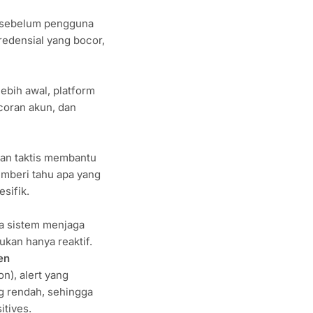
, sebelum pengguna
edensial yang bocor,
ebih awal, platform
coran akun, dan
 dan taktis membantu
mberi tahu apa yang
esifik.
a sistem menjaga
kan hanya reaktif.
en
on), alert yang
ang rendah, sehingga
itives.