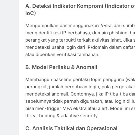
A. Deteksi Indikator Kompromi (Indicator 
IoC)
Mengumpulkan dan menggunakan
feeds
dari sumb
mengidentifikasi IP berbahaya, domain phishing, h
perangkat yang terbukti terkait aktivitas jahat. Jika 
mendeteksi usaha login dari IP/domain dalam daftar 
atau diberikan verifikasi tambahan.
B. Model Perilaku & Anomali
Membangun baseline perilaku login pengguna (wakt
perangkat, jumlah percobaan login, pola pergerak
mendeteksi anomali. Contohnya, jika IP tiba-tiba da
sebelumnya tidak pernah digunakan, atau login di l
bisa men-trigger MFA ekstra atau alert. Model ini s
threat hunting & adaptive security.
C. Analisis Taktikal dan Operasional