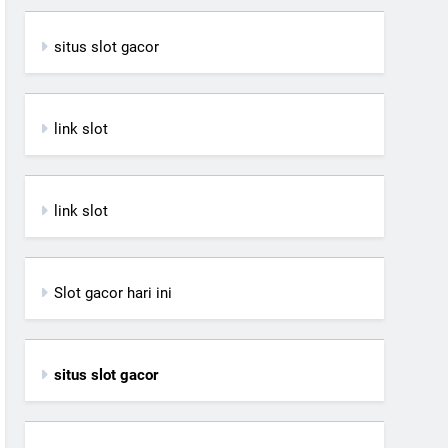
situs slot gacor
link slot
link slot
Slot gacor hari ini
situs slot gacor