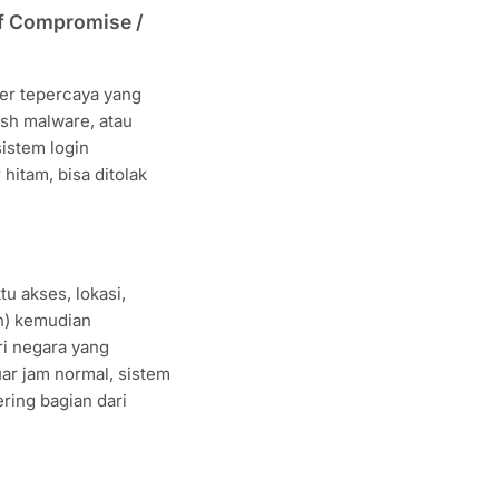
of Compromise /
er tepercaya yang
ash malware, atau
sistem login
hitam, bisa ditolak
u akses, lokasi,
an) kemudian
ri negara yang
uar jam normal, sistem
ering bagian dari