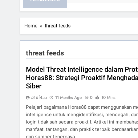
Home
threat feeds
threat feeds
Model Threat Intelligence dalam Prot
Horas88: Strategi Proaktif Mengha
Siber
516f4aa
11 Months Ago
0
10 Mins
Pelajari bagaimana Horas88 dapat menggunakan mo
intelligence untuk mengidentifikasi, mencegah, da
login tidak sah secara proaktif. Artikel ini membaha
manfaat, tantangan, dan praktik terbaik berdasark
dan sumber tepercaya.