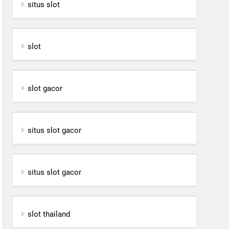
situs slot
slot
slot gacor
situs slot gacor
situs slot gacor
slot thailand