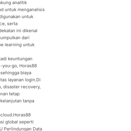
kung analitik
ud untuk menganalisis
 digunakan untuk
e, serta
ekatan ini dikenal
ikumpulkan dari
e learning untuk
njadi keuntungan
s-you-go, Horas88
sehingga biaya
tas layanan login.Di
n, disaster recovery,
anan tetap
kelanjutan tanpa
m cloud.Horas88
si global seperti
UU Perlindungan Data