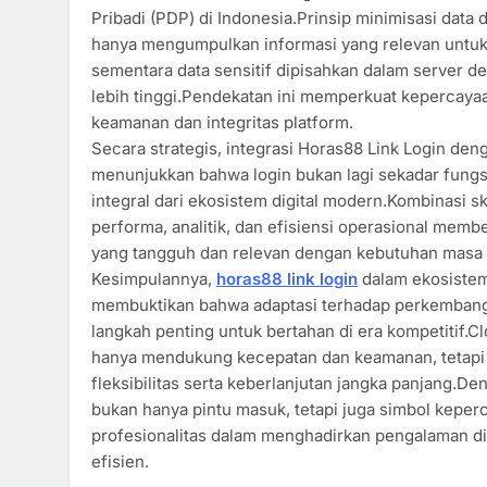
Pribadi (PDP) di Indonesia.Prinsip minimisasi data
hanya mengumpulkan informasi yang relevan untuk 
sementara data sensitif dipisahkan dalam server de
lebih tinggi.Pendekatan ini memperkuat kepercay
keamanan dan integritas platform.
Secara strategis, integrasi Horas88 Link Login den
menunjukkan bahwa login bukan lagi sekadar fungsi 
integral dari ekosistem digital modern.Kombinasi sk
performa, analitik, dan efisiensi operasional memb
yang tangguh dan relevan dengan kebutuhan masa
Kesimpulannya,
horas88 link login
dalam ekosistem
membuktikan bahwa adaptasi terhadap perkembanga
langkah penting untuk bertahan di era kompetitif.C
hanya mendukung kecepatan dan keamanan, tetapi
fleksibilitas serta keberlanjutan jangka panjang.Deng
bukan hanya pintu masuk, tetapi juga simbol keper
profesionalitas dalam menghadirkan pengalaman di
efisien.