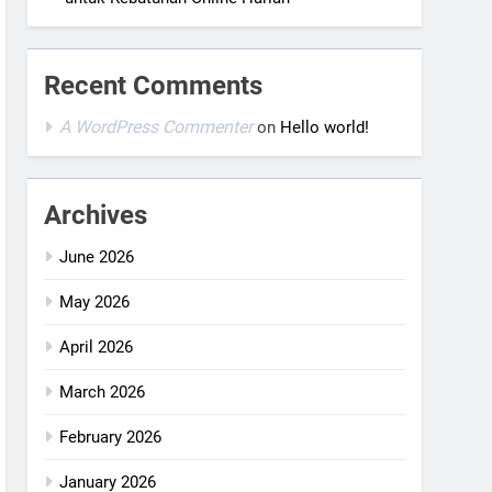
Recent Comments
A WordPress Commenter
on
Hello world!
Archives
June 2026
May 2026
April 2026
March 2026
February 2026
January 2026