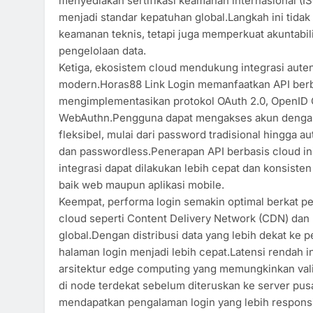
menyediakan sertifikasi keamanan internasional (I
menjadi standar kepatuhan global.Langkah ini tida
keamanan teknis, tetapi juga memperkuat akuntabil
pengelolaan data.
Ketiga, ekosistem cloud mendukung integrasi auten
modern.Horas88 Link Login memanfaatkan API berb
mengimplementasikan protokol OAuth 2.0, OpenID 
WebAuthn.Pengguna dapat mengakses akun dengan
fleksibel, mulai dari password tradisional hingga au
dan passwordless.Penerapan API berbasis cloud i
integrasi dapat dilakukan lebih cepat dan konsisten
baik web maupun aplikasi mobile.
Keempat, performa login semakin optimal berkat p
cloud seperti Content Delivery Network (CDN) dan 
global.Dengan distribusi data yang lebih dekat ke
halaman login menjadi lebih cepat.Latensi rendah i
arsitektur edge computing yang memungkinkan vali
di node terdekat sebelum diteruskan ke server pus
mendapatkan pengalaman login yang lebih responsif