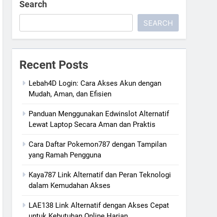
Search
SEARCH
Recent Posts
Lebah4D Login: Cara Akses Akun dengan
Mudah, Aman, dan Efisien
Panduan Menggunakan Edwinslot Alternatif
Lewat Laptop Secara Aman dan Praktis
Cara Daftar Pokemon787 dengan Tampilan
yang Ramah Pengguna
Kaya787 Link Alternatif dan Peran Teknologi
dalam Kemudahan Akses
LAE138 Link Alternatif dengan Akses Cepat
untuk Kebutuhan Online Harian