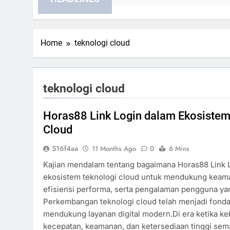
Home
teknologi cloud
teknologi cloud
Horas88 Link Login dalam Ekosistem
Cloud
516f4aa
11 Months Ago
0
6 Mins
Kajian mendalam tentang bagaimana Horas88 Link
ekosistem teknologi cloud untuk mendukung keaman
efisiensi performa, serta pengalaman pengguna yan
Perkembangan teknologi cloud telah menjadi fonda
mendukung layanan digital modern.Di era ketika k
kecepatan, keamanan, dan ketersediaan tinggi se