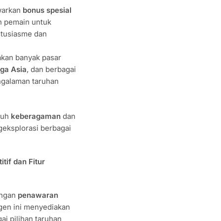
warkan
bonus spesial
 pemain untuk
ntusiasme dan
kan banyak pasar
iga Asia
, dan berbagai
engalaman taruhan
nuh
keberagaman
dan
geksplorasi berbagai
if dan Fitur
engan
penawaran
Agen ini menyediakan
i pilihan taruhan