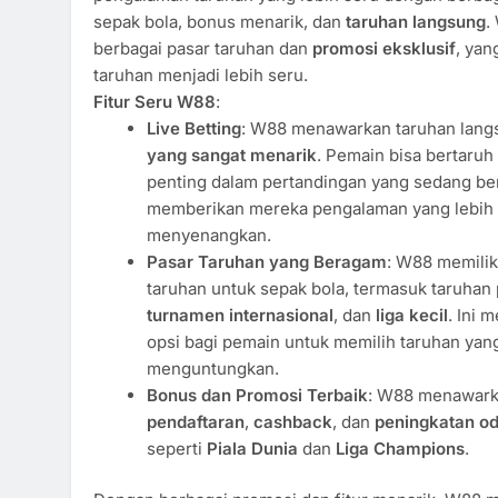
sepak bola, bonus menarik, dan
taruhan langsung
.
berbagai pasar taruhan dan
promosi eksklusif
, yan
taruhan menjadi lebih seru.
Fitur Seru W88
:
Live Betting
: W88 menawarkan taruhan lan
yang sangat menarik
. Pemain bisa bertar
penting dalam pertandingan yang sedang be
memberikan mereka pengalaman yang lebih 
menyenangkan.
Pasar Taruhan yang Beragam
: W88 memilik
taruhan untuk sepak bola, termasuk taruhan
turnamen internasional
, dan
liga kecil
. Ini 
opsi bagi pemain untuk memilih taruhan yang
menguntungkan.
Bonus dan Promosi Terbaik
: W88 menawark
pendaftaran
,
cashback
, dan
peningkatan o
seperti
Piala Dunia
dan
Liga Champions
.