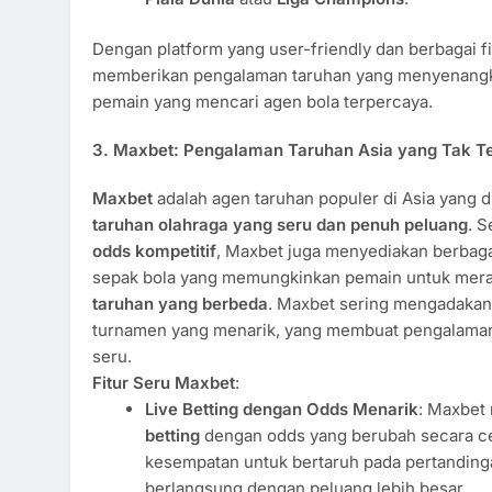
Dengan platform yang user-friendly dan berbagai 
memberikan pengalaman taruhan yang menyenangk
pemain yang mencari agen bola terpercaya.
3.
Maxbet
: Pengalaman Taruhan Asia yang Tak T
Maxbet
adalah agen taruhan populer di Asia yang 
taruhan olahraga yang seru dan penuh peluang
. 
odds kompetitif
, Maxbet juga menyediakan berbagai
sepak bola yang memungkinkan pemain untuk mer
taruhan yang berbeda
. Maxbet sering mengadakan
turnamen yang menarik, yang membuat pengalaman
seru.
Fitur Seru Maxbet
:
Live Betting dengan Odds Menarik
: Maxbet
betting
dengan odds yang berubah secara c
kesempatan untuk bertaruh pada pertandin
berlangsung dengan peluang lebih besar.