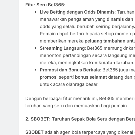
Fitur Seru Bet365
:
Live Betting dengan Odds Dinamis
: Taruhan
menawarkan pengalaman yang
dinamis dan i
odds yang selalu berubah seiring berjalanny
Pemain dapat bertaruh pada setiap momen p
memberikan mereka
peluang tambahan un
Streaming Langsung
: Bet365 memungkinkan
menonton pertandingan secara langsung mel
mereka, meningkatkan
kenikmatan taruhan
.
Promosi dan Bonus Berkala
: Bet365 juga m
promosi
seperti
bonus selamat datang
dan
untuk acara olahraga besar.
Dengan berbagai fitur menarik ini, Bet365 membe
taruhan yang seru dan memuaskan bagi pemain.
2.
SBOBET
: Taruhan Sepak Bola Seru dengan Be
SBOBET
adalah agen bola terpercaya yang dikena