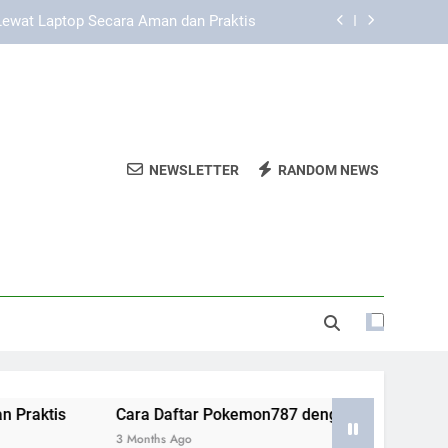
Lewat Laptop Secara Aman dan Praktis
engan Tampilan yang Ramah Pengguna
eran Teknologi dalam Kemudahan Akses
Akun dengan Mudah, Aman, dan Efisien
NEWSLETTER
RANDOM NEWS
Lewat Laptop Secara Aman dan Praktis
engan Tampilan yang Ramah Pengguna
eran Teknologi dalam Kemudahan Akses
Cara Daftar Pokemon787 dengan Tampilan yang Ramah 
3 Months Ago