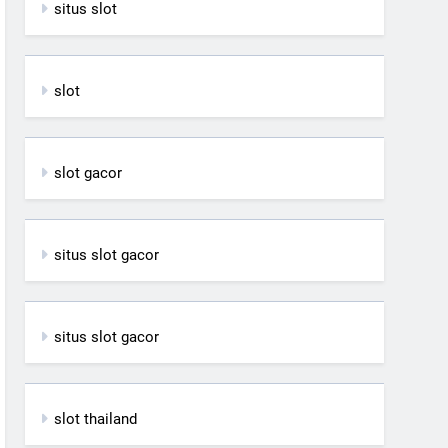
situs slot
slot
slot gacor
situs slot gacor
situs slot gacor
slot thailand