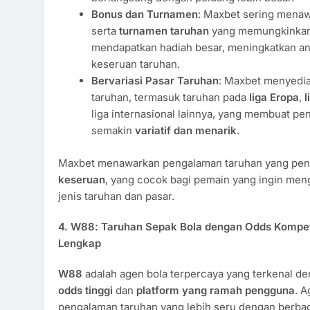
Bonus dan Turnamen
: Maxbet sering mena
serta
turnamen taruhan
yang memungkinkan
mendapatkan hadiah besar, meningkatkan a
keseruan taruhan.
Bervariasi Pasar Taruhan
: Maxbet menyedia
taruhan, termasuk taruhan pada
liga Eropa
,
l
liga internasional lainnya, yang membuat p
semakin
variatif dan menarik
.
Maxbet menawarkan pengalaman taruhan yang pe
keseruan
, yang cocok bagi pemain yang ingin men
jenis taruhan dan pasar.
4.
W88
: Taruhan Sepak Bola dengan Odds Kompetit
Lengkap
W88
adalah agen bola terpercaya yang terkenal d
odds tinggi
dan
platform yang ramah pengguna
. 
pengalaman taruhan yang lebih seru dengan berbaga