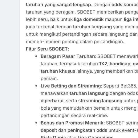
taruhan yang sangat lengkap
. Dengan
odds kompet
taruhan yang beragam, SBOBET memberikan penga
lebih seru, baik untuk
liga domestik
maupun
liga i
juga terkenal dengan
taruhan langsung
yang memu
untuk mengikuti pertandingan secara langsung dan
momen-momen penting dalam pertandingan.
Fitur Seru SBOBET
:
Beragam Pasar Taruhan
: SBOBET menawark
taruhan, termasuk taruhan
1X2
,
handicap
,
ov
taruhan khusus
lainnya, yang memberikan ba
pemain.
Live Betting dan Streaming
: Seperti Bet365
menawarkan
taruhan langsung
dengan odds
diperbarui
, serta
streaming langsung
untuk 
bola yang memudahkan pemain untuk mengik
pertandingan secara real-time.
Bonus dan Promosi Menarik
: SBOBET seri
deposit
dan
peningkatan odds
untuk event-e
Piala Dunia
atau
Liga Champions
.