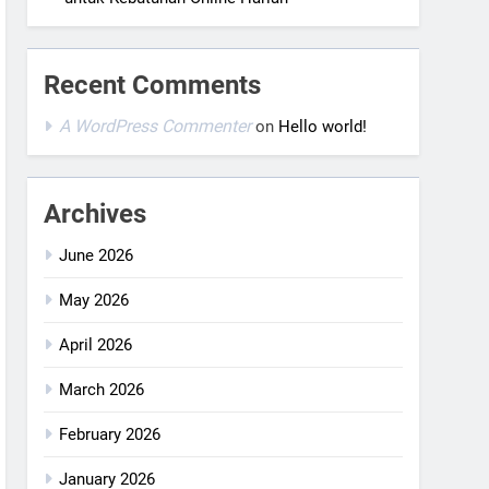
Recent Comments
A WordPress Commenter
on
Hello world!
Archives
June 2026
May 2026
April 2026
March 2026
February 2026
January 2026