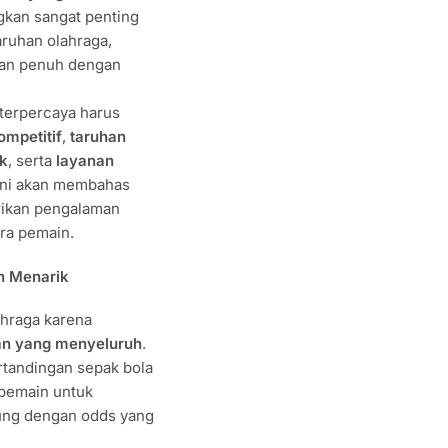
kan sangat penting
aruhan olahraga,
dan penuh dengan
 terpercaya harus
ompetitif
,
taruhan
k
, serta
layanan
 ini akan membahas
rikan pengalaman
ra pemain.
n Menarik
ahraga karena
an yang menyeluruh
.
rtandingan sepak bola
pemain untuk
ung dengan odds yang