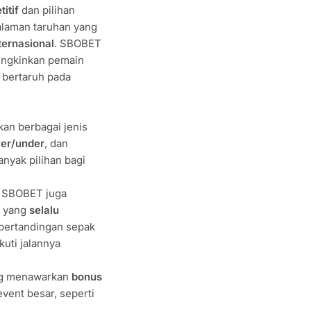
itif
dan pilihan
laman taruhan yang
nternasional
. SBOBET
ngkinkan pemain
 bertaruh pada
an berbagai jenis
er/under
, dan
nyak pilihan bagi
, SBOBET juga
 yang
selalu
pertandingan sepak
uti jalannya
ng menawarkan
bonus
vent besar, seperti