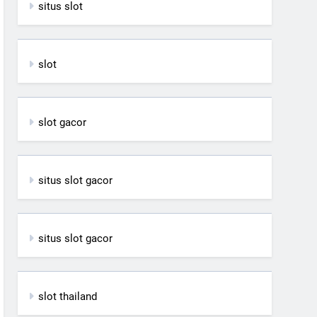
situs slot
slot
slot gacor
situs slot gacor
situs slot gacor
slot thailand