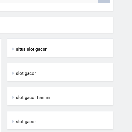
situs slot gacor
slot gacor
slot gacor hari ini
slot gacor