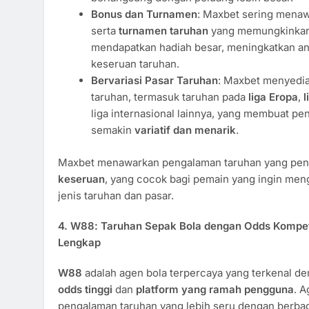
Bonus dan Turnamen
: Maxbet sering mena
serta
turnamen taruhan
yang memungkinkan
mendapatkan hadiah besar, meningkatkan a
keseruan taruhan.
Bervariasi Pasar Taruhan
: Maxbet menyedia
taruhan, termasuk taruhan pada
liga Eropa
,
l
liga internasional lainnya, yang membuat p
semakin
variatif dan menarik
.
Maxbet menawarkan pengalaman taruhan yang pe
keseruan
, yang cocok bagi pemain yang ingin men
jenis taruhan dan pasar.
4.
W88
: Taruhan Sepak Bola dengan Odds Kompetit
Lengkap
W88
adalah agen bola terpercaya yang terkenal d
odds tinggi
dan
platform yang ramah pengguna
. 
pengalaman taruhan yang lebih seru dengan berbaga