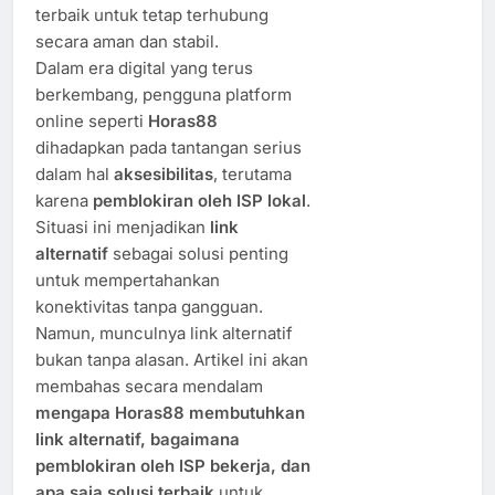
terbaik untuk tetap terhubung
secara aman dan stabil.
Dalam era digital yang terus
berkembang, pengguna platform
online seperti
Horas88
dihadapkan pada tantangan serius
dalam hal
aksesibilitas
, terutama
karena
pemblokiran oleh ISP lokal
.
Situasi ini menjadikan
link
alternatif
sebagai solusi penting
untuk mempertahankan
konektivitas tanpa gangguan.
Namun, munculnya link alternatif
bukan tanpa alasan. Artikel ini akan
membahas secara mendalam
mengapa Horas88 membutuhkan
link alternatif, bagaimana
pemblokiran oleh ISP bekerja, dan
apa saja solusi terbaik
untuk