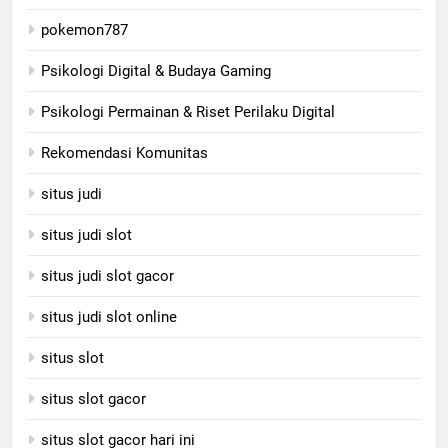
pokemon787
Psikologi Digital & Budaya Gaming
Psikologi Permainan & Riset Perilaku Digital
Rekomendasi Komunitas
situs judi
situs judi slot
situs judi slot gacor
situs judi slot online
situs slot
situs slot gacor
situs slot gacor hari ini