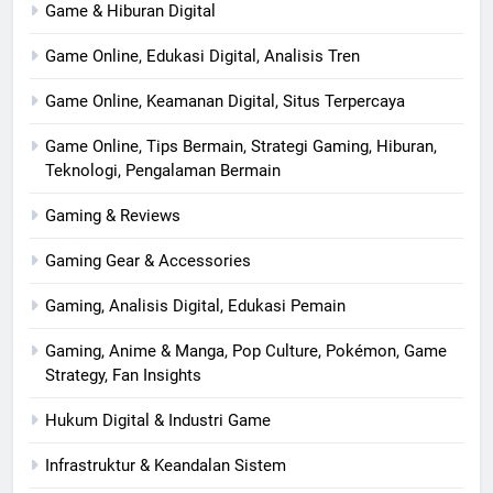
Game & Hiburan Digital
Game Online, Edukasi Digital, Analisis Tren
Game Online, Keamanan Digital, Situs Terpercaya
Game Online, Tips Bermain, Strategi Gaming, Hiburan,
Teknologi, Pengalaman Bermain
Gaming & Reviews
Gaming Gear & Accessories
Gaming, Analisis Digital, Edukasi Pemain
Gaming, Anime & Manga, Pop Culture, Pokémon, Game
Strategy, Fan Insights
Hukum Digital & Industri Game
Infrastruktur & Keandalan Sistem