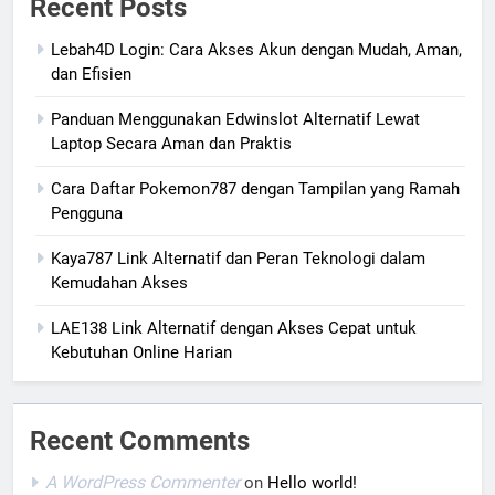
Recent Posts
Lebah4D Login: Cara Akses Akun dengan Mudah, Aman,
dan Efisien
Panduan Menggunakan Edwinslot Alternatif Lewat
Laptop Secara Aman dan Praktis
Cara Daftar Pokemon787 dengan Tampilan yang Ramah
Pengguna
Kaya787 Link Alternatif dan Peran Teknologi dalam
Kemudahan Akses
LAE138 Link Alternatif dengan Akses Cepat untuk
Kebutuhan Online Harian
Recent Comments
A WordPress Commenter
on
Hello world!