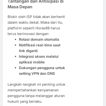
Tantangan dan Antisipasi di
Masa Depan
Blokir oleh ISP tidak akan berhenti
dalam waktu dekat. Maka dari itu,
platform seperti Horas88 harus
terus berinovasi dengan:
Rotasi domain otomatis
Notifikasi real-time saat
link diganti
Integrasi akses melalui
aplikasi mobile
Dukungan pengguna untuk
setting VPN dan DNS
Langkah-langkah ini penting untuk
mempertahankan kenyamanan
pengguna tanpa melanggar aturan
hukum yang berlaku.