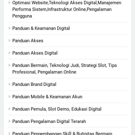
Optimasi Website,Teknologi Akses Digital,Manajemen
Performa Sistem,Infrastruktur Online,Pengalaman
Pengguna
Panduan & Keamanan Digital
Panduan Akses
Panduan Akses Digital
Panduan Bermain, Teknologi Judi, Strategi Slot, Tips
Profesional, Pengalaman Online
Panduan Brand Digital
Panduan Mobile & Keamanan Akun
Panduan Pemula, Slot Demo, Edukasi Digital
Panduan Pengalaman Digital Terarah
Panduan Pengembangan Skill & Rutinitas Bermain