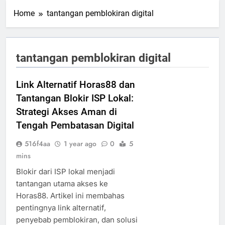
Home
tantangan pemblokiran digital
tantangan pemblokiran digital
Link Alternatif Horas88 dan
Tantangan Blokir ISP Lokal:
Strategi Akses Aman di
Tengah Pembatasan Digital
516f4aa
1 year ago
0
5
mins
Blokir dari ISP lokal menjadi
tantangan utama akses ke
Horas88. Artikel ini membahas
pentingnya link alternatif,
penyebab pemblokiran, dan solusi