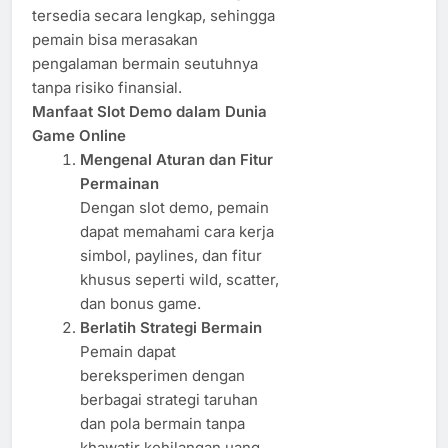
tersedia secara lengkap, sehingga
pemain bisa merasakan
pengalaman bermain seutuhnya
tanpa risiko finansial.
Manfaat Slot Demo dalam Dunia
Game Online
Mengenal Aturan dan Fitur
Permainan
Dengan slot demo, pemain
dapat memahami cara kerja
simbol, paylines, dan fitur
khusus seperti wild, scatter,
dan bonus game.
Berlatih Strategi Bermain
Pemain dapat
bereksperimen dengan
berbagai strategi taruhan
dan pola bermain tanpa
khawatir kehilangan uang.