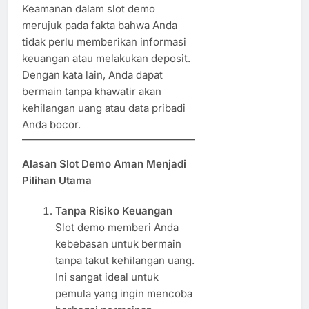
Keamanan dalam slot demo
merujuk pada fakta bahwa Anda
tidak perlu memberikan informasi
keuangan atau melakukan deposit.
Dengan kata lain, Anda dapat
bermain tanpa khawatir akan
kehilangan uang atau data pribadi
Anda bocor.
Alasan Slot Demo Aman Menjadi
Pilihan Utama
Tanpa Risiko Keuangan
Slot demo memberi Anda
kebebasan untuk bermain
tanpa takut kehilangan uang.
Ini sangat ideal untuk
pemula yang ingin mencoba