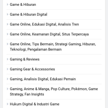
Game & Hiburan
Game & Hiburan Digital
Game Online, Edukasi Digital, Analisis Tren
Game Online, Keamanan Digital, Situs Terpercaya
Game Online, Tips Bermain, Strategi Gaming, Hiburan,
Teknologi, Pengalaman Bermain
Gaming & Reviews
Gaming Gear & Accessories
Gaming, Analisis Digital, Edukasi Pemain
Gaming, Anime & Manga, Pop Culture, Pokémon, Game
Strategy, Fan Insights
Hukum Digital & Industri Game