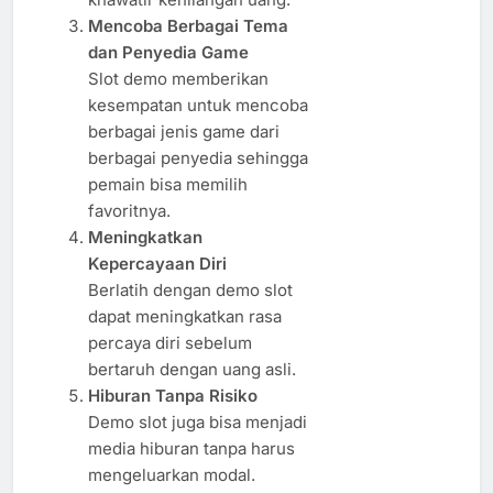
Mencoba Berbagai Tema
dan Penyedia Game
Slot demo memberikan
kesempatan untuk mencoba
berbagai jenis game dari
berbagai penyedia sehingga
pemain bisa memilih
favoritnya.
Meningkatkan
Kepercayaan Diri
Berlatih dengan demo slot
dapat meningkatkan rasa
percaya diri sebelum
bertaruh dengan uang asli.
Hiburan Tanpa Risiko
Demo slot juga bisa menjadi
media hiburan tanpa harus
mengeluarkan modal.