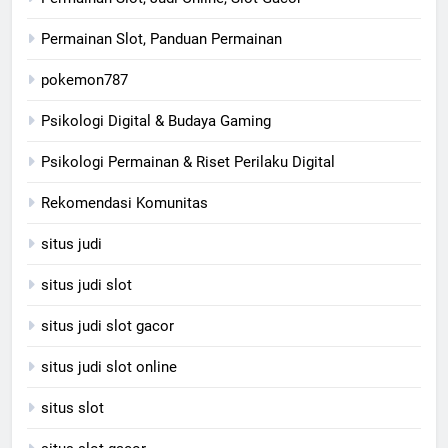
Permainan Slot, Panduan Permainan
pokemon787
Psikologi Digital & Budaya Gaming
Psikologi Permainan & Riset Perilaku Digital
Rekomendasi Komunitas
situs judi
situs judi slot
situs judi slot gacor
situs judi slot online
situs slot