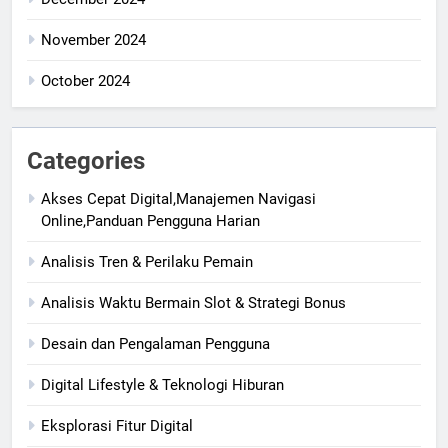
November 2024
October 2024
Categories
Akses Cepat Digital,Manajemen Navigasi
Online,Panduan Pengguna Harian
Analisis Tren & Perilaku Pemain
Analisis Waktu Bermain Slot & Strategi Bonus
Desain dan Pengalaman Pengguna
Digital Lifestyle & Teknologi Hiburan
Eksplorasi Fitur Digital