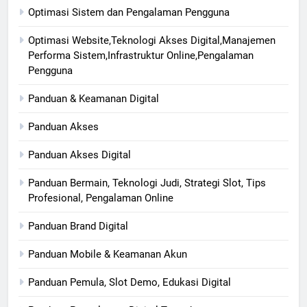
Optimasi Sistem dan Pengalaman Pengguna
Optimasi Website,Teknologi Akses Digital,Manajemen
Performa Sistem,Infrastruktur Online,Pengalaman
Pengguna
Panduan & Keamanan Digital
Panduan Akses
Panduan Akses Digital
Panduan Bermain, Teknologi Judi, Strategi Slot, Tips
Profesional, Pengalaman Online
Panduan Brand Digital
Panduan Mobile & Keamanan Akun
Panduan Pemula, Slot Demo, Edukasi Digital