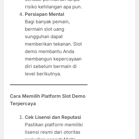
risiko kehilangan apa pun.
Persiapan Mental
Bagi banyak pemain,
bermain slot uang
sungguhan dapat
memberikan tekanan. Slot
demo membantu Anda
membangun kepercayaan
diri sebelum bermain di
level berikutnya.
Cara Memilih Platform Slot Demo
Terpercaya
Cek Lisensi dan Reputasi
Pastikan platform memiliki
lisensi resmi dari otoritas