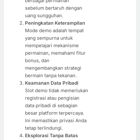
berbagai permainan
sebelum bertaruh dengan
uang sungguhan.
Peningkatan Keterampilan
Mode demo adalah tempat
yang sempurna untuk
mempelajari mekanisme
permainan, memahami fitur
bonus, dan
mengembangkan strategi
bermain tanpa tekanan.
Keamanan Data Pribadi
Slot demo tidak memerlukan
registrasi atau pengisian
data pribadi di sebagian
besar platform terpercaya.
Ini memastikan privasi Anda
tetap terlindungi.
Eksplorasi Tanpa Batas