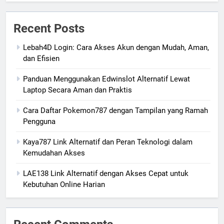
Recent Posts
Lebah4D Login: Cara Akses Akun dengan Mudah, Aman,
dan Efisien
Panduan Menggunakan Edwinslot Alternatif Lewat
Laptop Secara Aman dan Praktis
Cara Daftar Pokemon787 dengan Tampilan yang Ramah
Pengguna
Kaya787 Link Alternatif dan Peran Teknologi dalam
Kemudahan Akses
LAE138 Link Alternatif dengan Akses Cepat untuk
Kebutuhan Online Harian