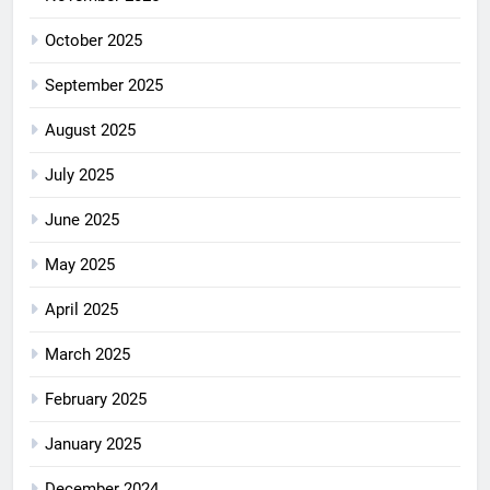
October 2025
September 2025
August 2025
July 2025
June 2025
May 2025
April 2025
March 2025
February 2025
January 2025
December 2024