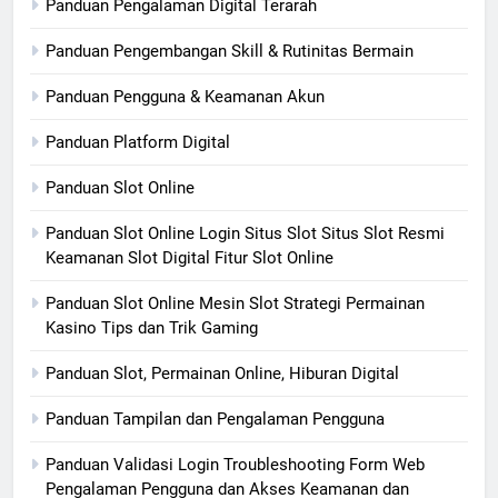
Panduan Pengalaman Digital Terarah
Panduan Pengembangan Skill & Rutinitas Bermain
Panduan Pengguna & Keamanan Akun
Panduan Platform Digital
Panduan Slot Online
Panduan Slot Online Login Situs Slot Situs Slot Resmi
Keamanan Slot Digital Fitur Slot Online
Panduan Slot Online Mesin Slot Strategi Permainan
Kasino Tips dan Trik Gaming
Panduan Slot, Permainan Online, Hiburan Digital
Panduan Tampilan dan Pengalaman Pengguna
Panduan Validasi Login Troubleshooting Form Web
Pengalaman Pengguna dan Akses Keamanan dan