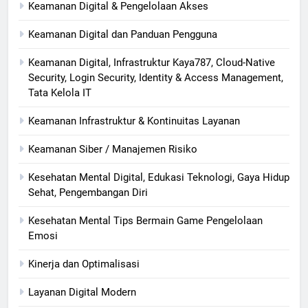
Keamanan Digital & Pengelolaan Akses
Keamanan Digital dan Panduan Pengguna
Keamanan Digital, Infrastruktur Kaya787, Cloud-Native
Security, Login Security, Identity & Access Management,
Tata Kelola IT
Keamanan Infrastruktur & Kontinuitas Layanan
Keamanan Siber / Manajemen Risiko
Kesehatan Mental Digital, Edukasi Teknologi, Gaya Hidup
Sehat, Pengembangan Diri
Kesehatan Mental Tips Bermain Game Pengelolaan
Emosi
Kinerja dan Optimalisasi
Layanan Digital Modern