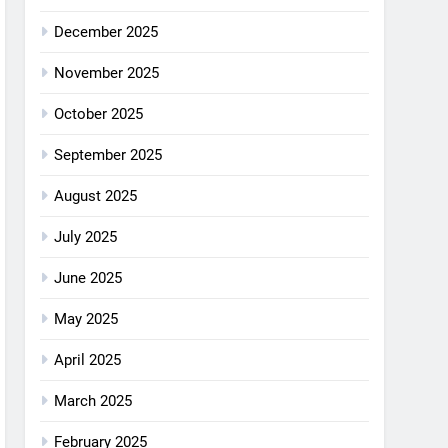
December 2025
November 2025
October 2025
September 2025
August 2025
July 2025
June 2025
May 2025
April 2025
March 2025
February 2025