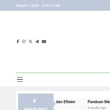
Skip
August 7, 2026
9:20:23 AM
to
content
Isl
Temukan Ar
gan Mudah, Aman, dan Efisien
Panduan Menggunakan Ed
3 Months Ago
HEADLINES