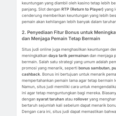
keuntungan yang diambil oleh kasino tetap lebih b
panjang. Slot dengan
RTP (Return to Player)
yang l
cenderung memberikan keuntungan yang lebih besa
pemain akan kehilangan lebih banyak dalam taruha
2.
Penyediaan Fitur Bonus untuk Meningka
dan Menjaga Pemain Tetap Bermain
Situs judi online juga menghasilkan keuntungan de
meningkatkan
daya tarik permainan
dan menjaga pe
bermain. Salah satu strategi yang umum adalah pe
promosi yang menarik, seperti
bonus sambutan
,
pu
cashback
. Bonus ini bertujuan untuk menarik pema
mempertahankan pemain lama agar tetap bermain l
Namun, situs judi memiliki cara untuk mengendali
ini agar tetap menguntungkan bagi mereka. Biasany
dengan
syarat taruhan
atau
rollover
yang menghar
bertaruh sejumlah kali sebelum dapat menarik bonu
Dengan cara ini, situs judi dapat memastikan bah