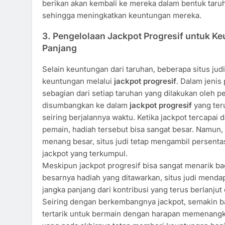
berikan akan kembali ke mereka dalam bentuk taruh
sehingga meningkatkan keuntungan mereka.
3.
Pengelolaan Jackpot Progresif untuk K
Panjang
Selain keuntungan dari taruhan, beberapa situs jud
keuntungan melalui
jackpot progresif
. Dalam jenis 
sebagian dari setiap taruhan yang dilakukan oleh 
disumbangkan ke dalam
jackpot progresif
yang ter
seiring berjalannya waktu. Ketika jackpot tercapai
pemain, hadiah tersebut bisa sangat besar. Namun
menang besar, situs judi tetap mengambil persentase
jackpot yang terkumpul.
Meskipun jackpot progresif bisa sangat menarik b
besarnya hadiah yang ditawarkan, situs judi mend
jangka panjang dari kontribusi yang terus berlanjut
Seiring dengan berkembangnya jackpot, semakin 
tertarik untuk bermain dengan harapan memenangk