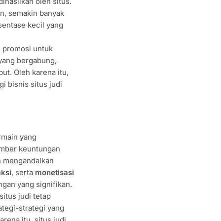
hasilkan oleh situs.
in, semakin banyak
sentase kecil yang
n promosi untuk
yang bergabung,
ut. Oleh karena itu,
 bisnis situs judi
rmain yang
umber keuntungan
an mengandalkan
aksi
, serta
monetisasi
ngan yang signifikan.
tus judi tetap
tegi-strategi yang
rena itu, situs judi