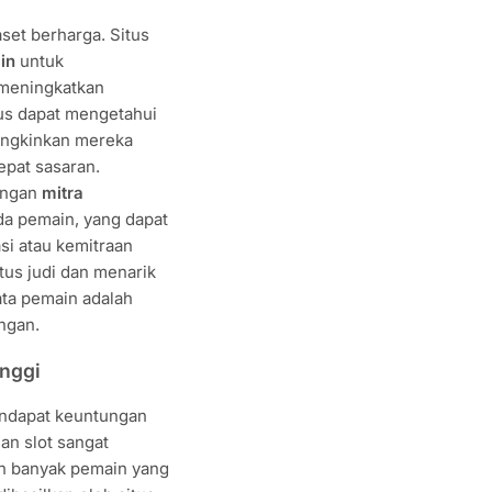
set berharga. Situs
in
untuk
meningkatkan
us dapat mengetahui
ungkinkan mereka
epat sasaran.
dengan
mitra
da pemain, yang dapat
si atau kemitraan
tus judi dan menarik
ata pemain adalah
ungan.
nggi
dapat keuntungan
an slot sangat
in banyak pemain yang