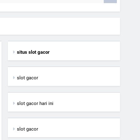
situs slot gacor
slot gacor
slot gacor hari ini
slot gacor