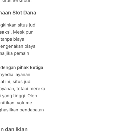
situs tersebut.
naan Slot Dana
kinkan situs judi
saksi
. Meskipun
 tanpa biaya
mengenakan biaya
ma jika pemain
ma dengan
pihak ketiga
nyedia layanan
 ini, situs judi
ayanan, tetapi mereka
yang tinggi. Oleh
gnifikan, volume
ghasilkan pendapatan
n dan Iklan