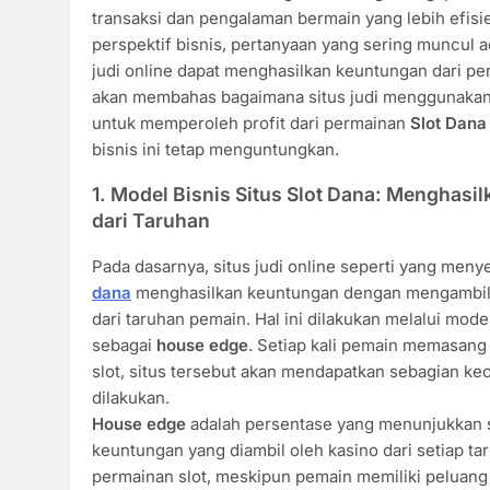
transaksi dan pengalaman bermain yang lebih efisi
perspektif bisnis, pertanyaan yang sering muncul 
judi online dapat menghasilkan keuntungan dari perm
akan membahas bagaimana situs judi menggunakan 
untuk memperoleh profit dari permainan
Slot Dana
bisnis ini tetap menguntungkan.
1.
Model Bisnis Situs Slot Dana: Menghasi
dari Taruhan
Pada dasarnya, situs judi online seperti yang men
dana
menghasilkan keuntungan dengan mengambi
dari taruhan pemain. Hal ini dilakukan melalui mode
sebagai
house edge
. Setiap kali pemain memasang
slot, situs tersebut akan mendapatkan sebagian kec
dilakukan.
House edge
adalah persentase yang menunjukkan 
keuntungan yang diambil oleh kasino dari setiap ta
permainan slot, meskipun pemain memiliki peluan