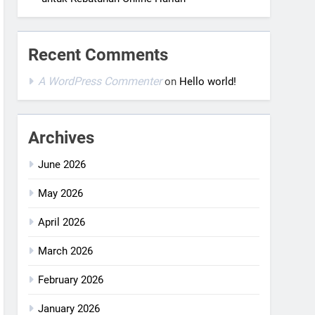
Recent Comments
A WordPress Commenter
on
Hello world!
Archives
June 2026
May 2026
April 2026
March 2026
February 2026
January 2026