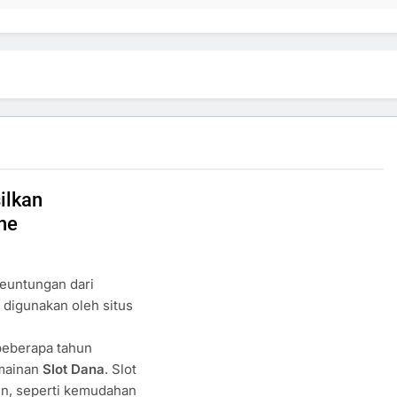
ilkan
ne
keuntungan dari
 digunakan oleh situs
 beberapa tahun
rmainan
Slot Dana
. Slot
n, seperti kemudahan