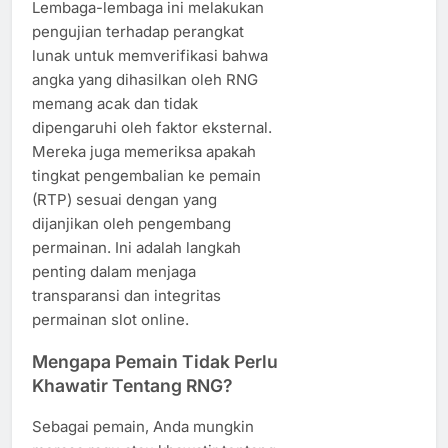
Lembaga-lembaga ini melakukan
pengujian terhadap perangkat
lunak untuk memverifikasi bahwa
angka yang dihasilkan oleh RNG
memang acak dan tidak
dipengaruhi oleh faktor eksternal.
Mereka juga memeriksa apakah
tingkat pengembalian ke pemain
(RTP) sesuai dengan yang
dijanjikan oleh pengembang
permainan. Ini adalah langkah
penting dalam menjaga
transparansi dan integritas
permainan slot online.
Mengapa Pemain Tidak Perlu
Khawatir Tentang RNG?
Sebagai pemain, Anda mungkin