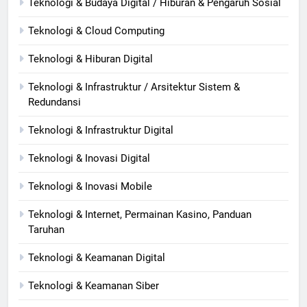
Teknologi & Budaya Digital / Hiburan & Pengaruh Sosial
Teknologi & Cloud Computing
Teknologi & Hiburan Digital
Teknologi & Infrastruktur / Arsitektur Sistem &
Redundansi
Teknologi & Infrastruktur Digital
Teknologi & Inovasi Digital
Teknologi & Inovasi Mobile
Teknologi & Internet, Permainan Kasino, Panduan
Taruhan
Teknologi & Keamanan Digital
Teknologi & Keamanan Siber