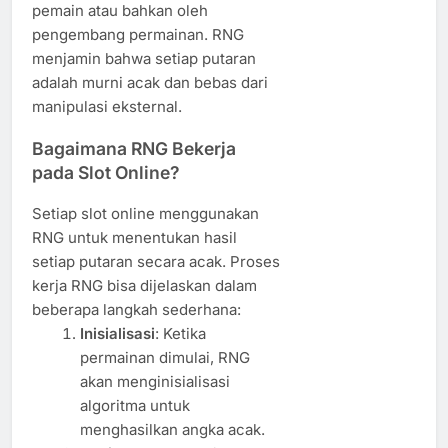
pemain atau bahkan oleh
pengembang permainan. RNG
menjamin bahwa setiap putaran
adalah murni acak dan bebas dari
manipulasi eksternal.
Bagaimana RNG Bekerja
pada Slot Online?
Setiap slot online menggunakan
RNG untuk menentukan hasil
setiap putaran secara acak. Proses
kerja RNG bisa dijelaskan dalam
beberapa langkah sederhana:
Inisialisasi
: Ketika
permainan dimulai, RNG
akan menginisialisasi
algoritma untuk
menghasilkan angka acak.