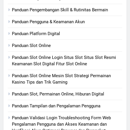
Panduan Pengembangan Skill & Rutinitas Bermain
Panduan Pengguna & Keamanan Akun
Panduan Platform Digital
Panduan Slot Online
Panduan Slot Online Login Situs Slot Situs Slot Resmi
Keamanan Slot Digital Fitur Slot Online
Panduan Slot Online Mesin Slot Strategi Permainan
Kasino Tips dan Trik Gaming
Panduan Slot, Permainan Online, Hiburan Digital
Panduan Tampilan dan Pengalaman Pengguna
Panduan Validasi Login Troubleshooting Form Web
Pengalaman Pengguna dan Akses Keamanan dan