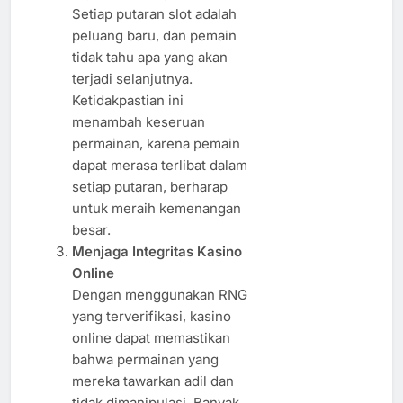
Setiap putaran slot adalah
peluang baru, dan pemain
tidak tahu apa yang akan
terjadi selanjutnya.
Ketidakpastian ini
menambah keseruan
permainan, karena pemain
dapat merasa terlibat dalam
setiap putaran, berharap
untuk meraih kemenangan
besar.
Menjaga Integritas Kasino
Online
Dengan menggunakan RNG
yang terverifikasi, kasino
online dapat memastikan
bahwa permainan yang
mereka tawarkan adil dan
tidak dimanipulasi. Banyak