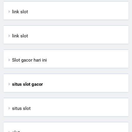
link slot
link slot
Slot gacor hari ini
situs slot gacor
situs slot