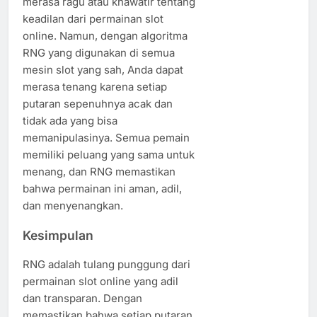
merasa ragu atau khawatir tentang
keadilan dari permainan slot
online. Namun, dengan algoritma
RNG yang digunakan di semua
mesin slot yang sah, Anda dapat
merasa tenang karena setiap
putaran sepenuhnya acak dan
tidak ada yang bisa
memanipulasinya. Semua pemain
memiliki peluang yang sama untuk
menang, dan RNG memastikan
bahwa permainan ini aman, adil,
dan menyenangkan.
Kesimpulan
RNG adalah tulang punggung dari
permainan slot online yang adil
dan transparan. Dengan
memastikan bahwa setiap putaran