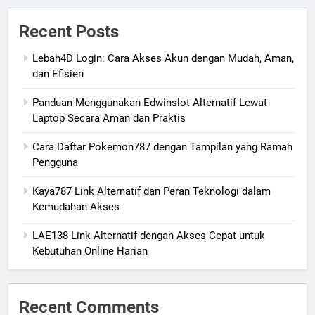
Recent Posts
Lebah4D Login: Cara Akses Akun dengan Mudah, Aman,
dan Efisien
Panduan Menggunakan Edwinslot Alternatif Lewat
Laptop Secara Aman dan Praktis
Cara Daftar Pokemon787 dengan Tampilan yang Ramah
Pengguna
Kaya787 Link Alternatif dan Peran Teknologi dalam
Kemudahan Akses
LAE138 Link Alternatif dengan Akses Cepat untuk
Kebutuhan Online Harian
Recent Comments