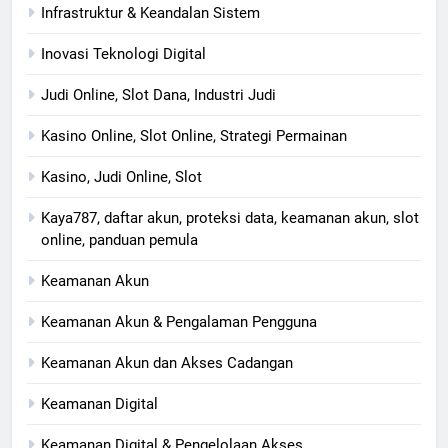
Infrastruktur & Keandalan Sistem
Inovasi Teknologi Digital
Judi Online, Slot Dana, Industri Judi
Kasino Online, Slot Online, Strategi Permainan
Kasino, Judi Online, Slot
Kaya787, daftar akun, proteksi data, keamanan akun, slot
online, panduan pemula
Keamanan Akun
Keamanan Akun & Pengalaman Pengguna
Keamanan Akun dan Akses Cadangan
Keamanan Digital
Keamanan Digital & Pengelolaan Akses