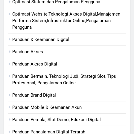
Optimasi Sistem dan Pengalaman Pengguna
Optimasi Website,Teknologi Akses Digital,Manajemen
Performa Sistem,Infrastruktur Online,Pengalaman
Pengguna
Panduan & Keamanan Digital
Panduan Akses
Panduan Akses Digital
Panduan Bermain, Teknologi Judi, Strategi Slot, Tips
Profesional, Pengalaman Online
Panduan Brand Digital
Panduan Mobile & Keamanan Akun
Panduan Pemula, Slot Demo, Edukasi Digital
Panduan Pengalaman Digital Terarah