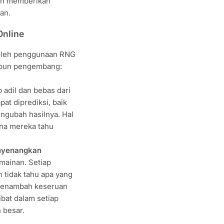
dan memberikan
an.
Online
 oleh penggunaan RNG
aupun pengembang:
adil dan bebas dari
at diprediksi, baik
gubah hasilnya. Hal
ena mereka tahu
nyenangkan
mainan. Setiap
n tidak tahu apa yang
i menambah keseruan
bat dalam setiap
 besar.