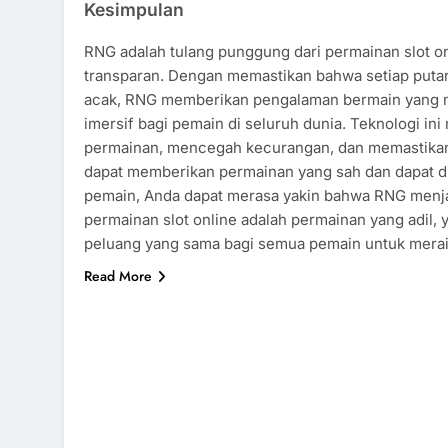
Kesimpulan
RNG adalah tulang punggung dari permainan slot on
transparan. Dengan memastikan bahwa setiap putar
acak, RNG memberikan pengalaman bermain yang
imersif bagi pemain di seluruh dunia. Teknologi ini
permainan, mencegah kecurangan, dan memastikan
dapat memberikan permainan yang sah dan dapat d
pemain, Anda dapat merasa yakin bahwa RNG men
permainan slot online adalah permainan yang adil
peluang yang sama bagi semua pemain untuk mera
Read More