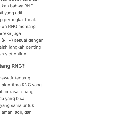
tikan bahwa RNG
l yang adil.
p perangkat lunak
n oleh RNG memang
Mereka juga
 (RTP) sesuai dengan
alah langkah penting
n slot online.
ntang RNG?
awatir tentang
n algoritma RNG yang
at merasa tenang
da yang bisa
 yang sama untuk
aman, adil, dan