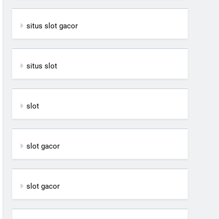
situs slot gacor
situs slot
slot
slot gacor
slot gacor