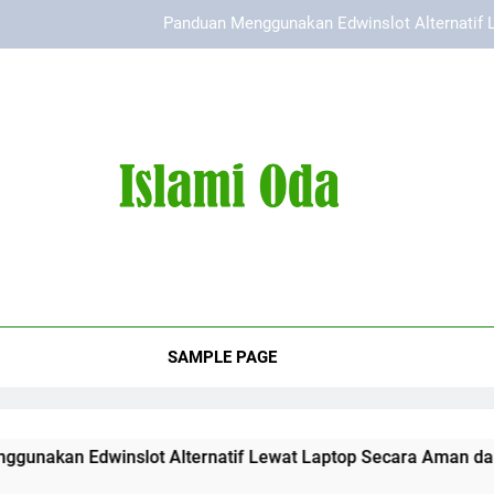
Panduan Menggunakan Edwinslot Alternatif 
Cara Daftar Pokemon787 d
Kaya787 Link Alternatif dan P
Lebah4D Login: Cara Akses 
Panduan Menggunakan Edwinslot Alternatif 
Cara Daftar Pokemon787 d
ami Oda
tikel Dan Konten Religi Di Islami Oda.
Kaya787 Link Alternatif dan P
SAMPLE PAGE
inslot Alternatif Lewat Laptop Secara Aman dan Praktis