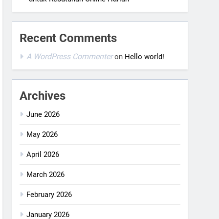
Recent Comments
A WordPress Commenter
on
Hello world!
Archives
June 2026
May 2026
April 2026
March 2026
February 2026
January 2026