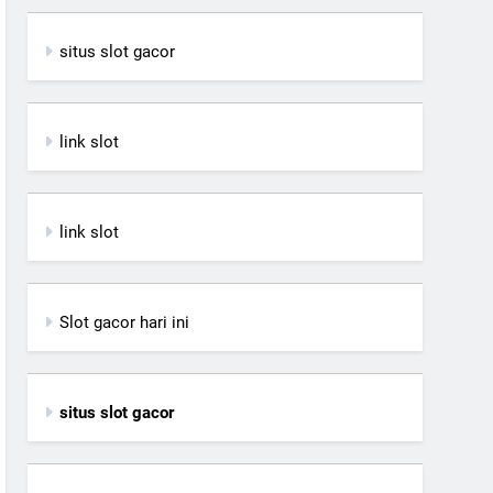
situs slot gacor
link slot
link slot
Slot gacor hari ini
situs slot gacor