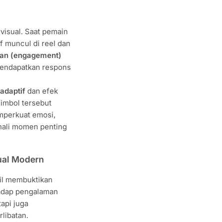
visual. Saat pemain
f muncul di reel dan
atan (engagement)
mendapatkan respons
 adaptif
dan efek
simbol tersebut
mperkuat emosi,
nali momen penting
sual Modern
sil membuktikan
hadap pengalaman
api juga
libatan.