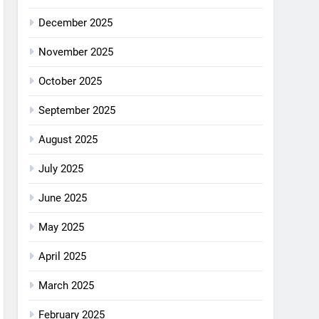
December 2025
November 2025
October 2025
September 2025
August 2025
July 2025
June 2025
May 2025
April 2025
March 2025
February 2025