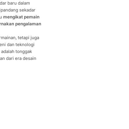
ndar baru dalam
 dipandang sekadar
pu
mengikat pemain
urnakan pengalaman
rmainan, tetapi juga
eni dan teknologi
n adalah tonggak
n dari era desain