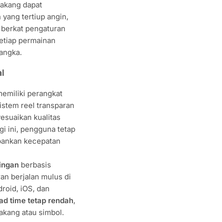
lakang dapat
yang tertiup angin,
s berkat pengaturan
setiap permainan
 angka.
al
emiliki perangkat
istem reel transparan
suaikan kualitas
i ini, pengguna tetap
bankan kecepatan
ringan
berbasis
n berjalan mulus di
roid, iOS, dan
ad time tetap rendah
,
lakang atau simbol.