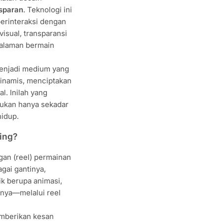
nsparan
. Teknologi ini
rinteraksi dengan
sual, transparansi
galaman bermain
menjadi medium yang
inamis, menciptakan
. Inilah yang
bukan hanya sekadar
hidup.
ing?
gan (reel) permainan
agai gantinya,
k berupa animasi,
nnya—melalui reel
emberikan kesan