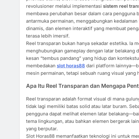
revolusioner melalui implementasi
sistem reel tra
membawa perubahan besar dalam cara pengguna be
antarmuka permainan, menggabungkan kedalaman vi
dinamis, dan elemen interaktif yang membuat pen
terasa lebih imersif.
Reel transparan bukan hanya sekadar estetika. Ia 
menghubungkan gameplay dengan latar belakang d
kesan “tembus pandang” yang hidup dan kontekstual
membedakan
slot horas88
dari platform lainnya—
mesin permainan, tetapi sebuah ruang visual yang 
Apa Itu Reel Transparan dan Mengapa Pent
Reel transparan adalah format visual di mana gulun
tidak lagi memiliki batas solid atau latar buram. Seb
pengguna dapat melihat elemen latar belakang—bai
tema lingkungan, atau bahkan elemen bergerak lai
yang berputar.
Slot Horas88 memanfaatkan teknologi ini untuk m