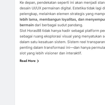
Ke depan, pendekatan seperti ini akan menjadi sta
desain UI/UX permainan digital. Estetika tidak lagi
pelengkap, melainkan elemen strategis yang mam
lebih lama, membangun loyalitas, dan menyemp
bermain
dari berbagai sudut pandang.
Slot Horas88 tidak hanya hadir sebagai platform pe
sebagai ruang eksplorasi visual yang menyatukan s
dalam satu kesatuan sistem. Sistem reel transpara
penting dalam transformasi ini—dan hanya permulaa
slot yang lebih visioner dan interaktif.
Read More