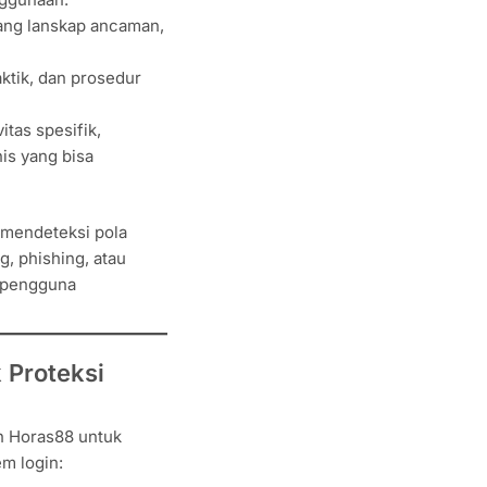
ang lanskap ancaman,
aktik, dan prosedur
itas spesifik,
nis yang bisa
 mendeteksi pola
g, phishing, atau
 pengguna
 Proteksi
eh Horas88 untuk
em login: