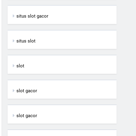
situs slot gacor
situs slot
slot
slot gacor
slot gacor