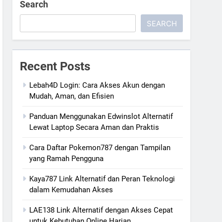
Search
SEARCH
Recent Posts
Lebah4D Login: Cara Akses Akun dengan
Mudah, Aman, dan Efisien
Panduan Menggunakan Edwinslot Alternatif
Lewat Laptop Secara Aman dan Praktis
Cara Daftar Pokemon787 dengan Tampilan
yang Ramah Pengguna
Kaya787 Link Alternatif dan Peran Teknologi
dalam Kemudahan Akses
LAE138 Link Alternatif dengan Akses Cepat
untuk Kebutuhan Online Harian