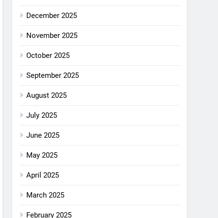
December 2025
November 2025
October 2025
September 2025
August 2025
July 2025
June 2025
May 2025
April 2025
March 2025
February 2025