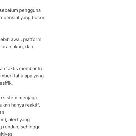
, sebelum pengguna
edensial yang bocor,
ebih awal, platform
coran akun, dan
 dan taktis membantu
mberi tahu apa yang
esifik.
a sistem menjaga
kan hanya reaktif.
en
on), alert yang
ang rendah, sehingga
itives.