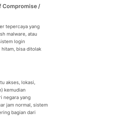
of Compromise /
er tepercaya yang
ash malware, atau
sistem login
hitam, bisa ditolak
u akses, lokasi,
an) kemudian
ri negara yang
uar jam normal, sistem
ering bagian dari