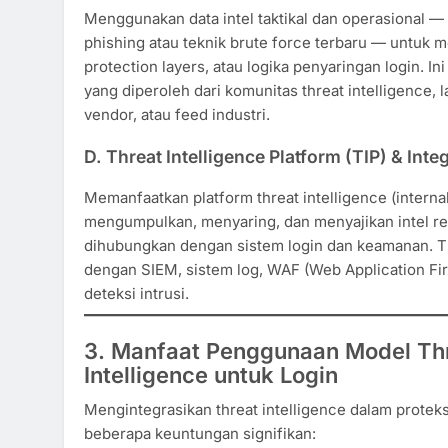
Menggunakan data intel taktikal dan operasional 
phishing atau teknik brute force terbaru — untuk 
protection layers, atau logika penyaringan login. In
yang diperoleh dari komunitas threat intelligence,
vendor, atau feed industri.
D. Threat Intelligence Platform (TIP) & Inte
Memanfaatkan platform threat intelligence (interna
mengumpulkan, menyaring, dan menyajikan intel re
dihubungkan dengan sistem login dan keamanan. TI
dengan SIEM, sistem log, WAF (Web Application Fire
deteksi intrusi.
3. Manfaat Penggunaan Model Th
Intelligence untuk Login
Mengintegrasikan threat intelligence dalam prote
beberapa keuntungan signifikan: