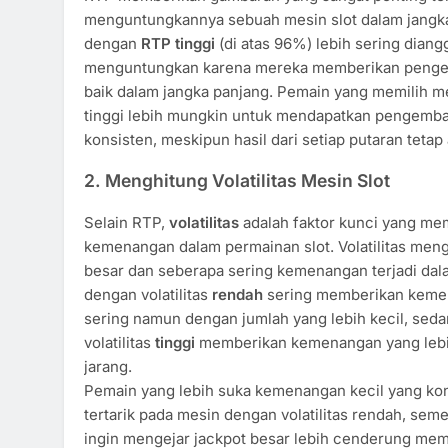
menguntungkannya sebuah mesin slot dalam jangk
dengan
RTP tinggi
(di atas 96%) lebih sering diang
menguntungkan karena mereka memberikan pengem
baik dalam jangka panjang. Pemain yang memilih 
tinggi lebih mungkin untuk mendapatkan pengembal
konsisten, meskipun hasil dari setiap putaran tetap
2. Menghitung Volatilitas Mesin Slot
Selain RTP,
volatilitas
adalah faktor kunci yang m
kemenangan dalam permainan slot. Volatilitas men
besar dan seberapa sering kemenangan terjadi dal
dengan volatilitas
rendah
sering memberikan kemen
sering namun dengan jumlah yang lebih kecil, se
volatilitas
tinggi
memberikan kemenangan yang lebi
jarang.
Pemain yang lebih suka kemenangan kecil yang kon
tertarik pada mesin dengan volatilitas rendah, se
ingin mengejar jackpot besar lebih cenderung mem