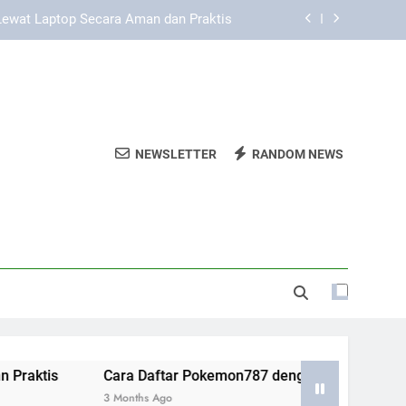
Lewat Laptop Secara Aman dan Praktis
engan Tampilan yang Ramah Pengguna
eran Teknologi dalam Kemudahan Akses
Akun dengan Mudah, Aman, dan Efisien
NEWSLETTER
RANDOM NEWS
Lewat Laptop Secara Aman dan Praktis
engan Tampilan yang Ramah Pengguna
eran Teknologi dalam Kemudahan Akses
Cara Daftar Pokemon787 dengan Tampilan yang Ramah P
3 Months Ago