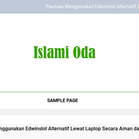
Panduan Menggunakan Edwinslot Alternatif 
Cara Daftar Pokemon787 d
Kaya787 Link Alternatif dan P
Lebah4D Login: Cara Akses 
Panduan Menggunakan Edwinslot Alternatif 
Cara Daftar Pokemon787 d
ami Oda
tikel Dan Konten Religi Di Islami Oda.
Kaya787 Link Alternatif dan P
SAMPLE PAGE
nslot Alternatif Lewat Laptop Secara Aman dan Praktis