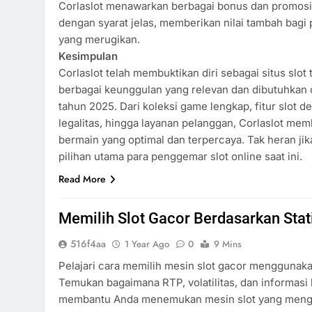
Corlaslot menawarkan berbagai bonus dan promosi
dengan syarat jelas, memberikan nilai tambah bagi
yang merugikan.
Kesimpulan
Corlaslot telah membuktikan diri sebagai situs slo
berbagai keunggulan yang relevan dan dibutuhkan
tahun 2025. Dari koleksi game lengkap, fitur slot 
legalitas, hingga layanan pelanggan, Corlaslot me
bermain yang optimal dan terpercaya. Tak heran jik
pilihan utama para penggemar slot online saat ini.
Read More
Memilih Slot Gacor Berdasarkan Stati
516f4aa
1 Year Ago
0
9 Mins
Pelajari cara memilih mesin slot gacor menggunakan
Temukan bagaimana RTP, volatilitas, dan informasi 
membantu Anda menemukan mesin slot yang meng