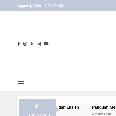
Skip
August 6, 2026
2:22:11 AM
to
content
Isl
Temukan Ar
an Mudah, Aman, dan Efisien
Panduan Menggunakan Edwi
2 Months Ago
HEADLINES