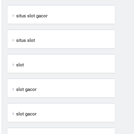
situs slot gacor
situs slot
slot
slot gacor
slot gacor