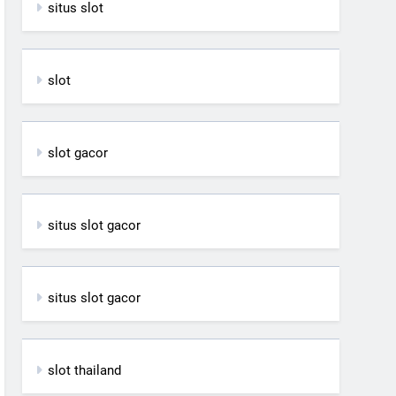
situs slot
slot
slot gacor
situs slot gacor
situs slot gacor
slot thailand