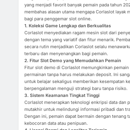
yang menjadi favorit banyak pemain pada tahun 2025
membahas alasan utama mengapa Corlaslot layak me
bagi para penggemar slot online.
1. Koleksi Game Lengkap dan Berkualitas
Corlaslot menyediakan ragam mesin slot dari peny
dengan tema yang variatif dan fitur menarik. Pemb
secara rutin menjadikan Corlaslot selalu menawar
terbaru dan menyenangkan bagi pemain.
2. Fitur Slot Demo yang Memudahkan Pemain
Fitur slot demo di Corlaslot memungkinkan pemai
permainan tanpa harus melakukan deposit. Ini sa
untuk belajar sekaligus memberikan kesempatan k
berpengalaman menguji strategi baru tanpa risiko.
3. Sistem Keamanan Tingkat Tinggi
Corlaslot menerapkan teknologi enkripsi data dan 
mutakhir untuk melindungi informasi pribadi dan tr
Dengan ini, pemain dapat bermain dengan tenang t
kebocoran data atau penipuan.