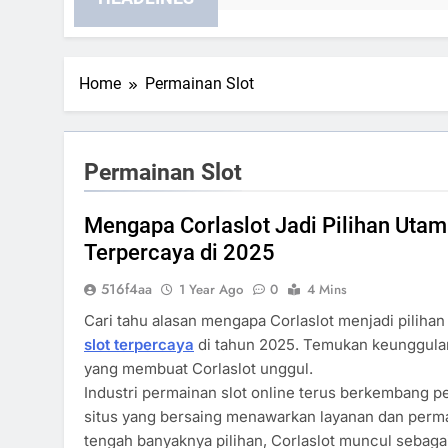
Home
Permainan Slot
Permainan Slot
Mengapa Corlaslot Jadi Pilihan Utama
Terpercaya di 2025
516f4aa
1 Year Ago
0
4 Mins
Cari tahu alasan mengapa Corlaslot menjadi piliha
slot terpercaya
di tahun 2025. Temukan keunggulan
yang membuat Corlaslot unggul.
Industri permainan slot online terus berkembang p
situs yang bersaing menawarkan layanan dan permai
tengah banyaknya pilihan, Corlaslot muncul sebagai