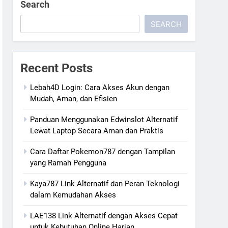
Search
SEARCH
Recent Posts
Lebah4D Login: Cara Akses Akun dengan
Mudah, Aman, dan Efisien
Panduan Menggunakan Edwinslot Alternatif
Lewat Laptop Secara Aman dan Praktis
Cara Daftar Pokemon787 dengan Tampilan
yang Ramah Pengguna
Kaya787 Link Alternatif dan Peran Teknologi
dalam Kemudahan Akses
LAE138 Link Alternatif dengan Akses Cepat
untuk Kebutuhan Online Harian