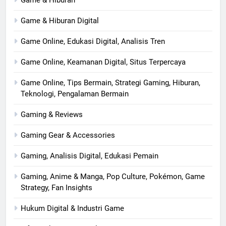
Game & Hiburan Digital
Game Online, Edukasi Digital, Analisis Tren
Game Online, Keamanan Digital, Situs Terpercaya
Game Online, Tips Bermain, Strategi Gaming, Hiburan,
Teknologi, Pengalaman Bermain
Gaming & Reviews
Gaming Gear & Accessories
Gaming, Analisis Digital, Edukasi Pemain
Gaming, Anime & Manga, Pop Culture, Pokémon, Game
Strategy, Fan Insights
Hukum Digital & Industri Game