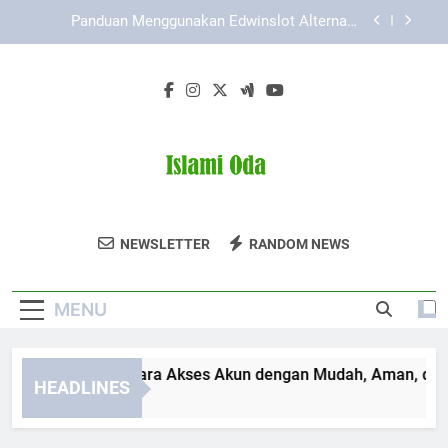
Skip
Cara Daftar Pokemon787 dengan Tampilan yang
to
Ramah Pengguna
content
Kaya787 Link Alternatif dan Peran Teknologi
dalam Kemudahan Akses
Lebah4D Login: Cara Akses Akun dengan Mudah,
Aman, dan Efisien
Panduan Menggunakan Edwinslot Alternatif
Lewat Laptop Secara Aman dan Praktis
Cara Daftar Pokemon787 dengan Tampilan yang
Ramah Pengguna
Islami Oda
Temukan Artikel Dan Konten Religi Di Islami
Kaya787 Link Alternatif dan Peran Teknologi
NEWSLETTER
RANDOM NEWS
dalam Kemudahan Akses
Oda.
MENU
bah4D Login: Cara Akses Akun dengan Mudah, Aman, dan Efi
HEADLINES
Months Ago