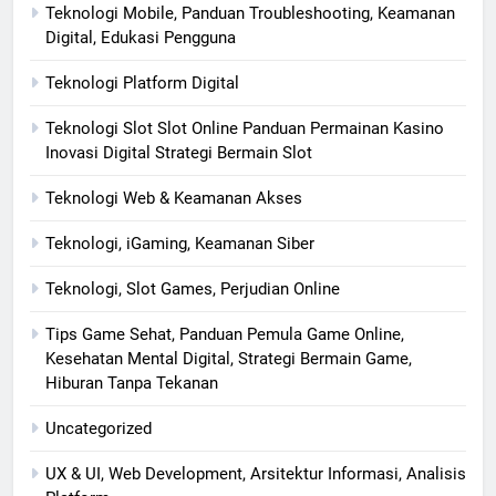
Teknologi Mobile, Panduan Troubleshooting, Keamanan
Digital, Edukasi Pengguna
Teknologi Platform Digital
Teknologi Slot Slot Online Panduan Permainan Kasino
Inovasi Digital Strategi Bermain Slot
Teknologi Web & Keamanan Akses
Teknologi, iGaming, Keamanan Siber
Teknologi, Slot Games, Perjudian Online
Tips Game Sehat, Panduan Pemula Game Online,
Kesehatan Mental Digital, Strategi Bermain Game,
Hiburan Tanpa Tekanan
Uncategorized
UX & UI, Web Development, Arsitektur Informasi, Analisis