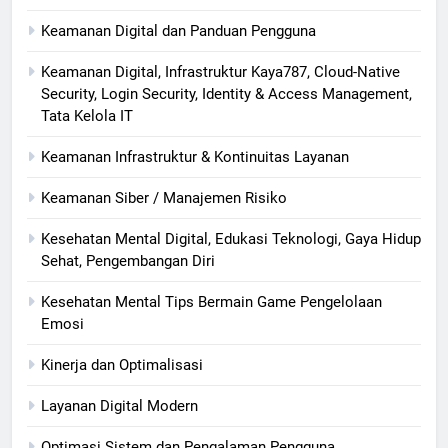
Keamanan Digital dan Panduan Pengguna
Keamanan Digital, Infrastruktur Kaya787, Cloud-Native
Security, Login Security, Identity & Access Management,
Tata Kelola IT
Keamanan Infrastruktur & Kontinuitas Layanan
Keamanan Siber / Manajemen Risiko
Kesehatan Mental Digital, Edukasi Teknologi, Gaya Hidup
Sehat, Pengembangan Diri
Kesehatan Mental Tips Bermain Game Pengelolaan
Emosi
Kinerja dan Optimalisasi
Layanan Digital Modern
Optimasi Sistem dan Pengalaman Pengguna