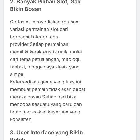
2. Banyak Pilihan Slot, Gak
Bikin Bosan
Corlaslot menyediakan ratusan
variasi permainan slot dari
berbagai kategori dan
provider.Setiap permainan
memiliki karakteristik unik, mulai
dari tema petualangan, mitologi,
fantasi, hingga gaya klasik yang
simpel
Ketersediaan game yang luas ini
membuat pemain tidak akan cepat
merasa bosan.Setiap hari bisa
mencoba sesuatu yang baru dan
tetap merasakan keseruan yang
konsisten
3. User Interface yang Bikin
Betah