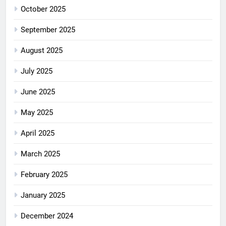
October 2025
September 2025
August 2025
July 2025
June 2025
May 2025
April 2025
March 2025
February 2025
January 2025
December 2024