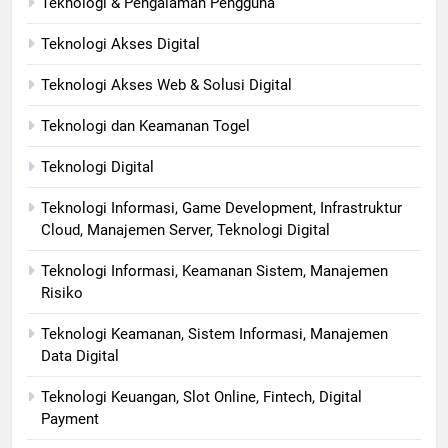
Teknologi & Pengalaman Pengguna
Teknologi Akses Digital
Teknologi Akses Web & Solusi Digital
Teknologi dan Keamanan Togel
Teknologi Digital
Teknologi Informasi, Game Development, Infrastruktur
Cloud, Manajemen Server, Teknologi Digital
Teknologi Informasi, Keamanan Sistem, Manajemen
Risiko
Teknologi Keamanan, Sistem Informasi, Manajemen
Data Digital
Teknologi Keuangan, Slot Online, Fintech, Digital
Payment