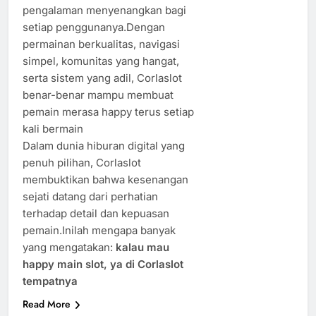
pengalaman menyenangkan bagi
setiap penggunanya.Dengan
permainan berkualitas, navigasi
simpel, komunitas yang hangat,
serta sistem yang adil, Corlaslot
benar-benar mampu membuat
pemain merasa happy terus setiap
kali bermain
Dalam dunia hiburan digital yang
penuh pilihan, Corlaslot
membuktikan bahwa kesenangan
sejati datang dari perhatian
terhadap detail dan kepuasan
pemain.Inilah mengapa banyak
yang mengatakan:
kalau mau
happy main slot, ya di Corlaslot
tempatnya
Read More