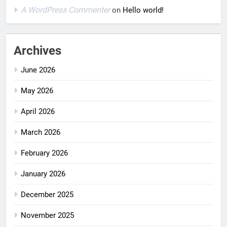
A WordPress Commenter
on
Hello world!
Archives
June 2026
May 2026
April 2026
March 2026
February 2026
January 2026
December 2025
November 2025