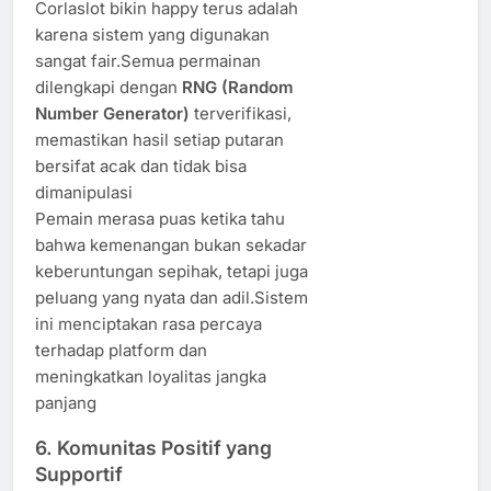
Corlaslot bikin happy terus adalah
karena sistem yang digunakan
sangat fair.Semua permainan
dilengkapi dengan
RNG (Random
Number Generator)
terverifikasi,
memastikan hasil setiap putaran
bersifat acak dan tidak bisa
dimanipulasi
Pemain merasa puas ketika tahu
bahwa kemenangan bukan sekadar
keberuntungan sepihak, tetapi juga
peluang yang nyata dan adil.Sistem
ini menciptakan rasa percaya
terhadap platform dan
meningkatkan loyalitas jangka
panjang
6. Komunitas Positif yang
Supportif