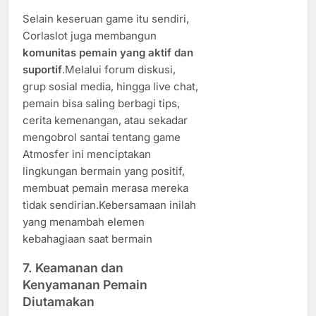
Selain keseruan game itu sendiri,
Corlaslot juga membangun
komunitas pemain yang aktif dan
suportif
.Melalui forum diskusi,
grup sosial media, hingga live chat,
pemain bisa saling berbagi tips,
cerita kemenangan, atau sekadar
mengobrol santai tentang game
Atmosfer ini menciptakan
lingkungan bermain yang positif,
membuat pemain merasa mereka
tidak sendirian.Kebersamaan inilah
yang menambah elemen
kebahagiaan saat bermain
7. Keamanan dan
Kenyamanan Pemain
Diutamakan