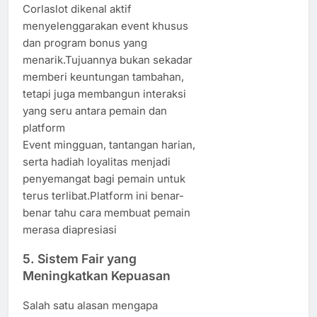
Corlaslot dikenal aktif
menyelenggarakan event khusus
dan program bonus yang
menarik.Tujuannya bukan sekadar
memberi keuntungan tambahan,
tetapi juga membangun interaksi
yang seru antara pemain dan
platform
Event mingguan, tantangan harian,
serta hadiah loyalitas menjadi
penyemangat bagi pemain untuk
terus terlibat.Platform ini benar-
benar tahu cara membuat pemain
merasa diapresiasi
5. Sistem Fair yang
Meningkatkan Kepuasan
Salah satu alasan mengapa