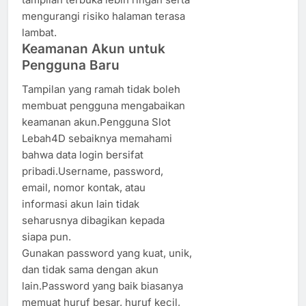
mengurangi risiko halaman terasa
lambat.
Keamanan Akun untuk
Pengguna Baru
Tampilan yang ramah tidak boleh
membuat pengguna mengabaikan
keamanan akun.Pengguna Slot
Lebah4D sebaiknya memahami
bahwa data login bersifat
pribadi.Username, password,
email, nomor kontak, atau
informasi akun lain tidak
seharusnya dibagikan kepada
siapa pun.
Gunakan password yang kuat, unik,
dan tidak sama dengan akun
lain.Password yang baik biasanya
memuat huruf besar, huruf kecil,