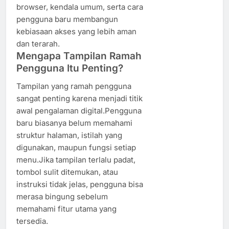
browser, kendala umum, serta cara
pengguna baru membangun
kebiasaan akses yang lebih aman
dan terarah.
Mengapa Tampilan Ramah
Pengguna Itu Penting?
Tampilan yang ramah pengguna
sangat penting karena menjadi titik
awal pengalaman digital.Pengguna
baru biasanya belum memahami
struktur halaman, istilah yang
digunakan, maupun fungsi setiap
menu.Jika tampilan terlalu padat,
tombol sulit ditemukan, atau
instruksi tidak jelas, pengguna bisa
merasa bingung sebelum
memahami fitur utama yang
tersedia.