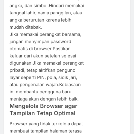
angka, dan simbol.Hindari memakai
tanggal lahir, nama panggilan, atau
angka berurutan karena lebih
mudah ditebak.
Jika memakai perangkat bersama,
jangan menyimpan password
otomatis di browser.Pastikan
keluar dari akun setelah selesai
digunakan.Jika memakai perangkat
pribadi, tetap aktifkan pengunci
layar seperti PIN, pola, sidik jari,
atau pengenalan wajah.Kebiasaan
ini membantu pengguna baru
menjaga akun dengan lebih baik.
Mengelola Browser agar
Tampilan Tetap Optimal
Browser yang tidak terkelola dapat
membuat tampilan halaman terasa