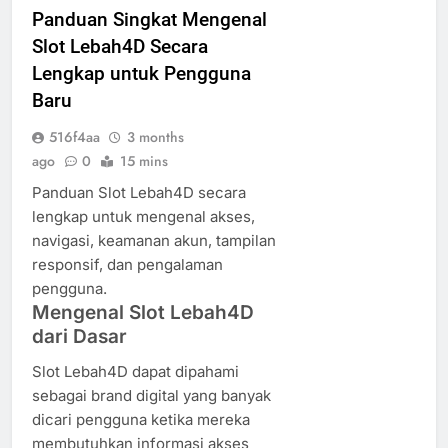
Panduan Singkat Mengenal
Slot Lebah4D Secara
Lengkap untuk Pengguna
Baru
516f4aa
3 months
ago
0
15 mins
Panduan Slot Lebah4D secara
lengkap untuk mengenal akses,
navigasi, keamanan akun, tampilan
responsif, dan pengalaman
pengguna.
Mengenal Slot Lebah4D
dari Dasar
Slot Lebah4D dapat dipahami
sebagai brand digital yang banyak
dicari pengguna ketika mereka
membutuhkan informasi akses