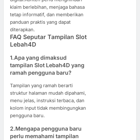
klaim berlebihan, menjaga bahasa
tetap informatif, dan memberikan
panduan praktis yang dapat
diterapkan.
FAQ Seputar Tampilan Slot
Lebah4D
1.Apa yang dimaksud
tampilan Slot Lebah4D yang
ramah pengguna baru?
Tampilan yang ramah berarti
struktur halaman mudah dipahami,
menu jelas, instruksi terbaca, dan
kolom input tidak membingungkan
pengguna baru.
2.Mengapa pengguna baru
perlu memahami tampilan