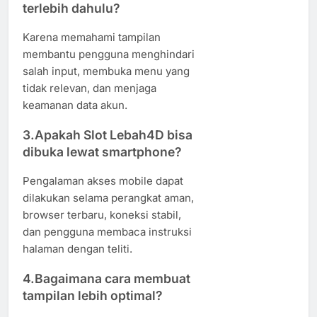
terlebih dahulu?
Karena memahami tampilan
membantu pengguna menghindari
salah input, membuka menu yang
tidak relevan, dan menjaga
keamanan data akun.
3.Apakah Slot Lebah4D bisa
dibuka lewat smartphone?
Pengalaman akses mobile dapat
dilakukan selama perangkat aman,
browser terbaru, koneksi stabil,
dan pengguna membaca instruksi
halaman dengan teliti.
4.Bagaimana cara membuat
tampilan lebih optimal?