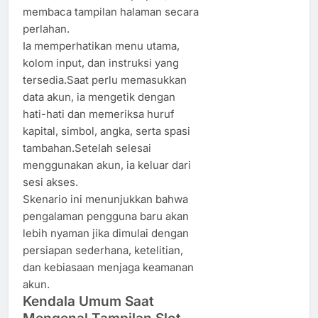
membaca tampilan halaman secara
perlahan.
Ia memperhatikan menu utama,
kolom input, dan instruksi yang
tersedia.Saat perlu memasukkan
data akun, ia mengetik dengan
hati-hati dan memeriksa huruf
kapital, simbol, angka, serta spasi
tambahan.Setelah selesai
menggunakan akun, ia keluar dari
sesi akses.
Skenario ini menunjukkan bahwa
pengalaman pengguna baru akan
lebih nyaman jika dimulai dengan
persiapan sederhana, ketelitian,
dan kebiasaan menjaga keamanan
akun.
Kendala Umum Saat