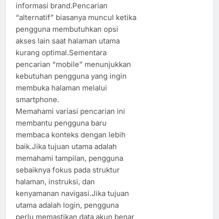
informasi brand.Pencarian
“alternatif” biasanya muncul ketika
pengguna membutuhkan opsi
akses lain saat halaman utama
kurang optimal.Sementara
pencarian “mobile” menunjukkan
kebutuhan pengguna yang ingin
membuka halaman melalui
smartphone.
Memahami variasi pencarian ini
membantu pengguna baru
membaca konteks dengan lebih
baik.Jika tujuan utama adalah
memahami tampilan, pengguna
sebaiknya fokus pada struktur
halaman, instruksi, dan
kenyamanan navigasi.Jika tujuan
utama adalah login, pengguna
perlu memastikan data akun benar