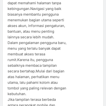
dapat memahami halaman tanpa
kebingungan.Navigasi yang baik
biasanya membantu pengguna
menemukan bagian utama seperti
akses akun, informasi pengaturan,
bantuan, atau menu penting
lainnya secara lebih mudah.
Dalam pengalaman pengguna baru,
menu yang terlalu banyak dapat
membuat akses terasa
rumit.Karena itu, pengguna
sebaiknya membaca tampilan
secara bertahap.Mulai dari bagian
atas halaman, perhatikan menu
utama, lalu pahami kolom atau
tombol yang paling relevan dengan
kebutuhan.
Jika tampilan terasa berbeda
antara perangkat mobile dan