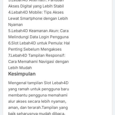
Akses Digital yang Lebih Stabil
4.Lebah4D Mobile: Tips Akses
Lewat Smartphone dengan Lebih
Nyaman
5.Lebah4D Keamanan Akun: Cara
Melindungi Data Login Pengguna
6.Slot Lebah4D untuk Pemula: Hal
Penting Sebelum Mengakses
7.Lebah4D Tampilan Responsif:
Cara Memahami Navigasi dengan
Lebih Mudah
Kesimpulan
Mengenal tampilan Slot Lebah4D
yang ramah untuk pengguna baru
membantu pengguna memahami
alur akses secara lebih nyaman,
aman, dan terarah.Tampilan yang
baik seharusnya mudah dibaca,