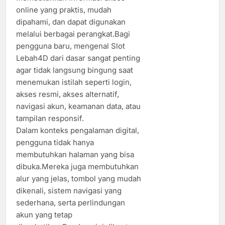
online yang praktis, mudah
dipahami, dan dapat digunakan
melalui berbagai perangkat.Bagi
pengguna baru, mengenal Slot
Lebah4D dari dasar sangat penting
agar tidak langsung bingung saat
menemukan istilah seperti login,
akses resmi, akses alternatif,
navigasi akun, keamanan data, atau
tampilan responsif.
Dalam konteks pengalaman digital,
pengguna tidak hanya
membutuhkan halaman yang bisa
dibuka.Mereka juga membutuhkan
alur yang jelas, tombol yang mudah
dikenali, sistem navigasi yang
sederhana, serta perlindungan
akun yang tetap