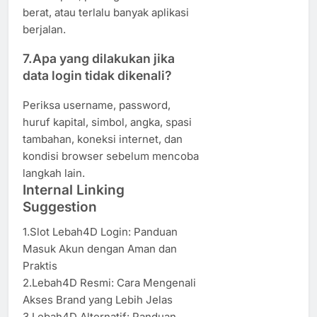
berat, atau terlalu banyak aplikasi
berjalan.
7.Apa yang dilakukan jika
data login tidak dikenali?
Periksa username, password,
huruf kapital, simbol, angka, spasi
tambahan, koneksi internet, dan
kondisi browser sebelum mencoba
langkah lain.
Internal Linking
Suggestion
1.Slot Lebah4D Login: Panduan
Masuk Akun dengan Aman dan
Praktis
2.Lebah4D Resmi: Cara Mengenali
Akses Brand yang Lebih Jelas
3.Lebah4D Alternatif: Panduan