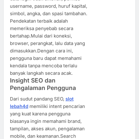
username, password, huruf kapital,
simbol, angka, dan spasi tambahan.
Pendekatan terbaik adalah
memeriksa penyebab secara
bertahap.Mulai dari koneksi,
browser, perangkat, lalu data yang
dimasukkan.Dengan cara ini,
pengguna baru dapat memahami
kendala tanpa mencoba terlalu
banyak langkah secara acak.
Insight SEO dan
Pengalaman Pengguna
Dari sudut pandang SEO,
slot
lebah4d
memiliki intent pencarian
yang kuat karena pengguna
biasanya ingin memahami brand,
tampilan, akses akun, pengalaman
mobile, dan keamanan.Search