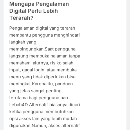
Mengapa Pengalaman
Digital Perlu Lebih
Terarah?
Pengalaman digital yang terarah
membantu pengguna menghindari
langkah yang
membingungkan.Saat pengguna
langsung membuka halaman tanpa
memahami alurnya, risiko salah
input, gagal login, atau membuka
menu yang tidak diperlukan bisa
meningkat.Karena itu, panduan
yang jelas sangat penting,
terutama bagi pengguna baru.
Lebah4D Alternatif biasanya dicari
ketika pengguna membutuhkan
opsi akses lain yang lebih mudah
digunakan.Namun, akses alternatif