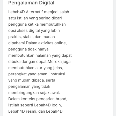
Pengalaman Digital
Lebah4D Alternatif menjadi salah
satu istilah yang sering dicari
pengguna ketika membutuhkan
opsi akses digital yang lebih
praktis, stabil, dan mudah
dipahami.Dalam aktivitas online,
pengguna tidak hanya
membutuhkan halaman yang dapat
dibuka dengan cepat.Mereka juga
membutuhkan alur yang jelas,
perangkat yang aman, instruksi
yang mudah dibaca, serta
pengalaman yang tidak
membingungkan sejak awal.
Dalam konteks pencarian brand,
istilah seperti Lebah4D login,
Lebah4D resmi, dan Lebah4D