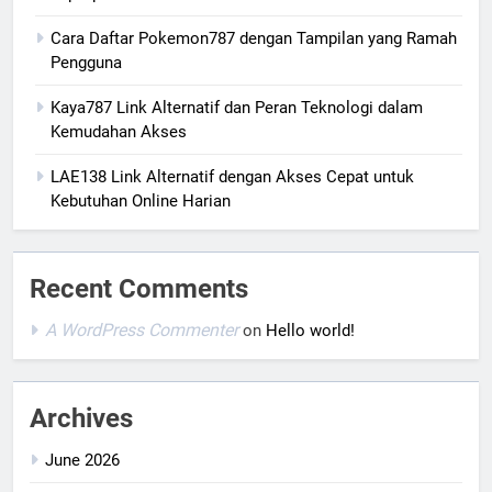
Cara Daftar Pokemon787 dengan Tampilan yang Ramah
Pengguna
Kaya787 Link Alternatif dan Peran Teknologi dalam
Kemudahan Akses
LAE138 Link Alternatif dengan Akses Cepat untuk
Kebutuhan Online Harian
Recent Comments
A WordPress Commenter
on
Hello world!
Archives
June 2026