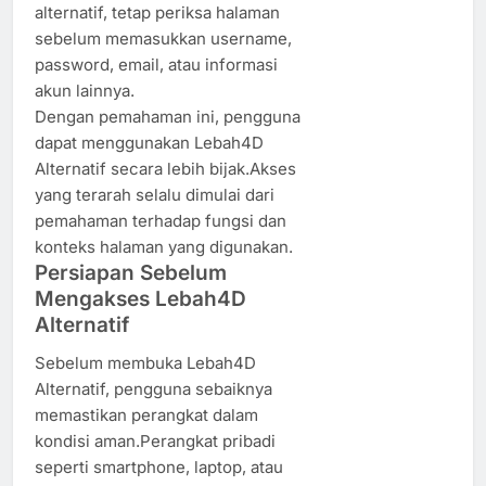
alternatif, tetap periksa halaman
sebelum memasukkan username,
password, email, atau informasi
akun lainnya.
Dengan pemahaman ini, pengguna
dapat menggunakan Lebah4D
Alternatif secara lebih bijak.Akses
yang terarah selalu dimulai dari
pemahaman terhadap fungsi dan
konteks halaman yang digunakan.
Persiapan Sebelum
Mengakses Lebah4D
Alternatif
Sebelum membuka Lebah4D
Alternatif, pengguna sebaiknya
memastikan perangkat dalam
kondisi aman.Perangkat pribadi
seperti smartphone, laptop, atau