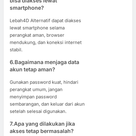
bisa diakses lewat
smartphone?
Lebah4D Alternatif dapat diakses
lewat smartphone selama
perangkat aman, browser
mendukung, dan koneksi internet
stabil.
6.Bagaimana menjaga data
akun tetap aman?
Gunakan password kuat, hindari
perangkat umum, jangan
menyimpan password
sembarangan, dan keluar dari akun
setelah selesai digunakan.
7.Apa yang dilakukan jika
akses tetap bermasalah?