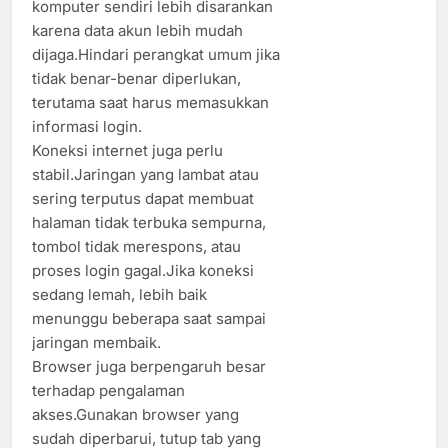
komputer sendiri lebih disarankan
karena data akun lebih mudah
dijaga.Hindari perangkat umum jika
tidak benar-benar diperlukan,
terutama saat harus memasukkan
informasi login.
Koneksi internet juga perlu
stabil.Jaringan yang lambat atau
sering terputus dapat membuat
halaman tidak terbuka sempurna,
tombol tidak merespons, atau
proses login gagal.Jika koneksi
sedang lemah, lebih baik
menunggu beberapa saat sampai
jaringan membaik.
Browser juga berpengaruh besar
terhadap pengalaman
akses.Gunakan browser yang
sudah diperbarui, tutup tab yang