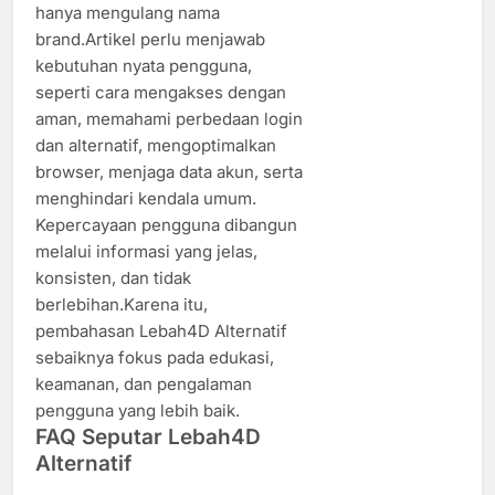
hanya mengulang nama
brand.Artikel perlu menjawab
kebutuhan nyata pengguna,
seperti cara mengakses dengan
aman, memahami perbedaan login
dan alternatif, mengoptimalkan
browser, menjaga data akun, serta
menghindari kendala umum.
Kepercayaan pengguna dibangun
melalui informasi yang jelas,
konsisten, dan tidak
berlebihan.Karena itu,
pembahasan Lebah4D Alternatif
sebaiknya fokus pada edukasi,
keamanan, dan pengalaman
pengguna yang lebih baik.
FAQ Seputar Lebah4D
Alternatif