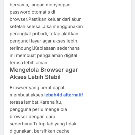
bersama, jangan menyimpan
password otomatis di
browser.Pastikan keluar dari akun
setelah selesai.Jika menggunakan
perangkat pribadi, tetap aktifkan
pengunci layar agar akses lebih
terlindungi.Kebiasaan sederhana
ini membuat pengalaman digital
terasa lebih aman.
Mengelola Browser agar
Akses Lebih Stabil
Browser yang berat dapat
membuat akses
lebah4d alternatif
terasa lambat.Karena itu,
pengguna perlu mengelola
browser dengan cara
sederhana.Tutup tab yang tidak
digunakan, bersihkan cache