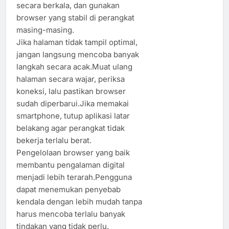
secara berkala, dan gunakan
browser yang stabil di perangkat
masing-masing.
Jika halaman tidak tampil optimal,
jangan langsung mencoba banyak
langkah secara acak.Muat ulang
halaman secara wajar, periksa
koneksi, lalu pastikan browser
sudah diperbarui.Jika memakai
smartphone, tutup aplikasi latar
belakang agar perangkat tidak
bekerja terlalu berat.
Pengelolaan browser yang baik
membantu pengalaman digital
menjadi lebih terarah.Pengguna
dapat menemukan penyebab
kendala dengan lebih mudah tanpa
harus mencoba terlalu banyak
tindakan yang tidak perlu.