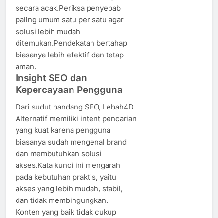
secara acak.Periksa penyebab
paling umum satu per satu agar
solusi lebih mudah
ditemukan.Pendekatan bertahap
biasanya lebih efektif dan tetap
aman.
Insight SEO dan
Kepercayaan Pengguna
Dari sudut pandang SEO, Lebah4D
Alternatif memiliki intent pencarian
yang kuat karena pengguna
biasanya sudah mengenal brand
dan membutuhkan solusi
akses.Kata kunci ini mengarah
pada kebutuhan praktis, yaitu
akses yang lebih mudah, stabil,
dan tidak membingungkan.
Konten yang baik tidak cukup