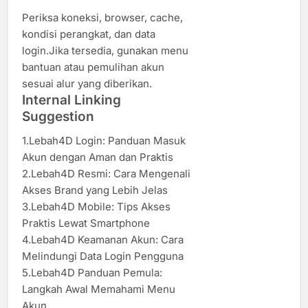
Periksa koneksi, browser, cache,
kondisi perangkat, dan data
login.Jika tersedia, gunakan menu
bantuan atau pemulihan akun
sesuai alur yang diberikan.
Internal Linking
Suggestion
1.Lebah4D Login: Panduan Masuk
Akun dengan Aman dan Praktis
2.Lebah4D Resmi: Cara Mengenali
Akses Brand yang Lebih Jelas
3.Lebah4D Mobile: Tips Akses
Praktis Lewat Smartphone
4.Lebah4D Keamanan Akun: Cara
Melindungi Data Login Pengguna
5.Lebah4D Panduan Pemula:
Langkah Awal Memahami Menu
Akun