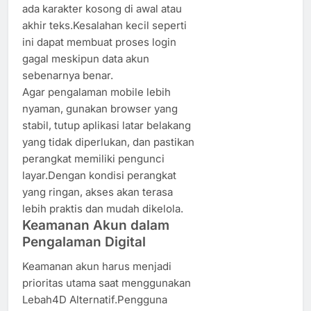
ada karakter kosong di awal atau
akhir teks.Kesalahan kecil seperti
ini dapat membuat proses login
gagal meskipun data akun
sebenarnya benar.
Agar pengalaman mobile lebih
nyaman, gunakan browser yang
stabil, tutup aplikasi latar belakang
yang tidak diperlukan, dan pastikan
perangkat memiliki pengunci
layar.Dengan kondisi perangkat
yang ringan, akses akan terasa
lebih praktis dan mudah dikelola.
Keamanan Akun dalam
Pengalaman Digital
Keamanan akun harus menjadi
prioritas utama saat menggunakan
Lebah4D Alternatif.Pengguna