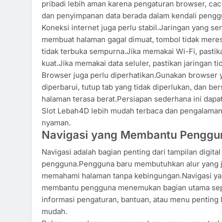
pribadi lebih aman karena pengaturan browser, cac
dan penyimpanan data berada dalam kendali pengg
Koneksi internet juga perlu stabil.Jaringan yang se
membuat halaman gagal dimuat, tombol tidak meres
tidak terbuka sempurna.Jika memakai Wi-Fi, pastik
kuat.Jika memakai data seluler, pastikan jaringan ti
Browser juga perlu diperhatikan.Gunakan browser
diperbarui, tutup tab yang tidak diperlukan, dan ber
halaman terasa berat.Persiapan sederhana ini dap
Slot Lebah4D lebih mudah terbaca dan pengalaman 
nyaman.
Navigasi yang Membantu Penggu
Navigasi adalah bagian penting dari tampilan digita
pengguna.Pengguna baru membutuhkan alur yang je
memahami halaman tanpa kebingungan.Navigasi yan
membantu pengguna menemukan bagian utama sepe
informasi pengaturan, bantuan, atau menu penting l
mudah.