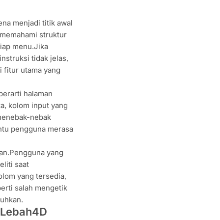
a menjadi titik awal
 memahami struktur
tiap menu.Jika
nstruksi tidak jelas,
fitur utama yang
berarti halaman
a, kolom input yang
 menebak-nebak
antu pengguna merasa
nan.Pengguna yang
iti saat
lom yang tersedia,
erti salah mengetik
tuhkan.
t Lebah4D