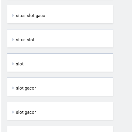
situs slot gacor
situs slot
slot
slot gacor
slot gacor