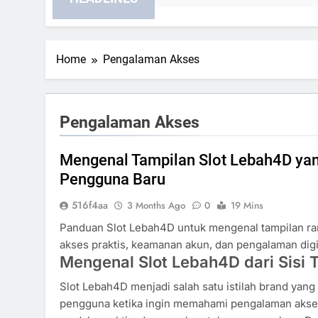
Home
Pengalaman Akses
Pengalaman Akses
Mengenal Tampilan Slot Lebah4D ya
Pengguna Baru
516f4aa
3 Months Ago
0
19 Mins
Panduan Slot Lebah4D untuk mengenal tampilan r
akses praktis, keamanan akun, dan pengalaman dig
Mengenal Slot Lebah4D dari Sisi 
Slot Lebah4D menjadi salah satu istilah brand yang 
pengguna ketika ingin memahami pengalaman akses 