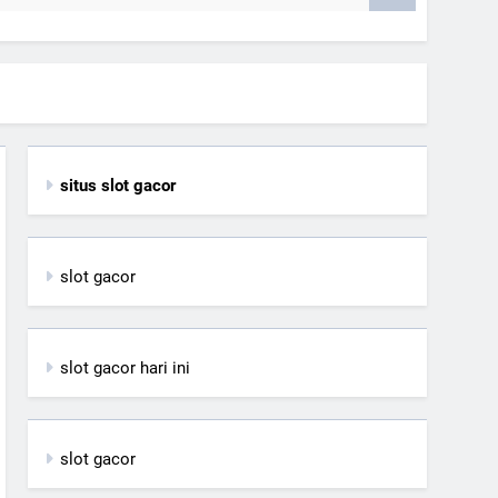
situs slot gacor
slot gacor
slot gacor hari ini
slot gacor