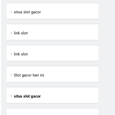
situs slot gacor
link slot
link slot
Slot gacor hari ini
situs slot gacor