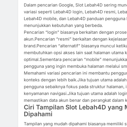
Dalam pencarian Google, Slot Lebah4D sering mun
variasi seperti Lebah4D login, Lebah4D resmi, Leba
Lebah4D mobile, dan Lebah4D panduan pengguna ba
menunjukkan kebutuhan yang berbeda.
Pencarian “login” biasanya berkaitan dengan pros
akun.Pencarian “resmi” berkaitan dengan kejelasan
brand.Pencarian “alternatif” biasanya muncul keti
membutuhkan opsi akses lain saat halaman utama 
optimal.Sementara pencarian “mobile” menunjukk
pengguna yang ingin membuka halaman melalui sm
Memahami variasi pencarian ini membantu pengg
konteks dengan lebih baik.Jika tujuan utama adala
pengguna sebaiknya fokus pada struktur halaman, i
kenyamanan navigasi.Jika tujuan utama adalah logi
memastikan data akun benar dan perangkat dalam k
Ciri Tampilan Slot Lebah4D yang
Dipahami
Tampilan yang mudah dipahami biasanya memiliki st