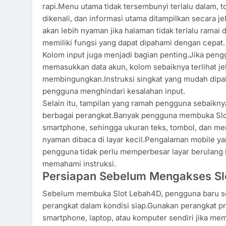
rapi.Menu utama tidak tersembunyi terlalu dalam, 
dikenali, dan informasi utama ditampilkan secara j
akan lebih nyaman jika halaman tidak terlalu ramai 
memiliki fungsi yang dapat dipahami dengan cepat.
Kolom input juga menjadi bagian penting.Jika peng
memasukkan data akun, kolom sebaiknya terlihat jel
membingungkan.Instruksi singkat yang mudah dip
pengguna menghindari kesalahan input.
Selain itu, tampilan yang ramah pengguna sebaikny
berbagai perangkat.Banyak pengguna membuka Slo
smartphone, sehingga ukuran teks, tombol, dan me
nyaman dibaca di layar kecil.Pengalaman mobile y
pengguna tidak perlu memperbesar layar berulang 
memahami instruksi.
Persiapan Sebelum Mengakses Sl
Sebelum membuka Slot Lebah4D, pengguna baru s
perangkat dalam kondisi siap.Gunakan perangkat pr
smartphone, laptop, atau komputer sendiri jika m