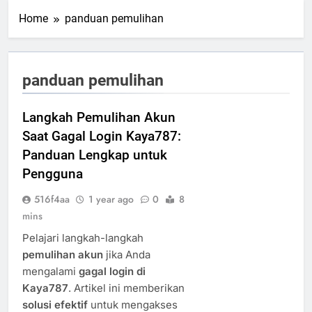
Home
panduan pemulihan
panduan pemulihan
Langkah Pemulihan Akun
Saat Gagal Login Kaya787:
Panduan Lengkap untuk
Pengguna
516f4aa
1 year ago
0
8
mins
Pelajari langkah-langkah
pemulihan akun
jika Anda
mengalami
gagal login di
Kaya787
. Artikel ini memberikan
solusi efektif
untuk mengakses