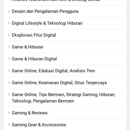
Desain dan Pengalaman Pengguna
Digital Lifestyle & Teknologi Hiburan
Eksplorasi Fitur Digital
Game & Hiburan
Game & Hiburan Digital
Game Online, Edukasi Digital, Analisis Tren
Game Online, Keamanan Digital, Situs Terpercaya
Game Online, Tips Bermain, Strategi Gaming, Hiburan,
Teknologi, Pengalaman Bermain
Gaming & Reviews
Gaming Gear & Accessories