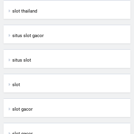
slot thailand
situs slot gacor
situs slot
slot
slot gacor
slot gacor