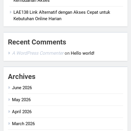
Kemudahan Akses
LAE138 Link Alternatif dengan Akses Cepat untuk
Kebutuhan Online Harian
Recent Comments
A WordPress Commenter
on
Hello world!
Archives
June 2026
May 2026
April 2026
March 2026