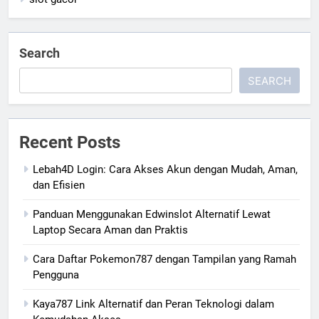
Search
SEARCH
Recent Posts
Lebah4D Login: Cara Akses Akun dengan Mudah, Aman,
dan Efisien
Panduan Menggunakan Edwinslot Alternatif Lewat
Laptop Secara Aman dan Praktis
Cara Daftar Pokemon787 dengan Tampilan yang Ramah
Pengguna
Kaya787 Link Alternatif dan Peran Teknologi dalam