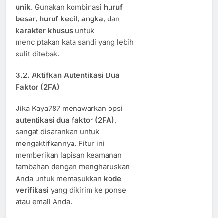
unik
. Gunakan kombinasi
huruf
besar
,
huruf kecil
,
angka
, dan
karakter khusus
untuk
menciptakan kata sandi yang lebih
sulit ditebak.
3.2. Aktifkan Autentikasi Dua
Faktor (2FA)
Jika Kaya787 menawarkan opsi
autentikasi dua faktor (2FA)
,
sangat disarankan untuk
mengaktifkannya. Fitur ini
memberikan lapisan keamanan
tambahan dengan mengharuskan
Anda untuk memasukkan
kode
verifikasi
yang dikirim ke ponsel
atau email Anda.