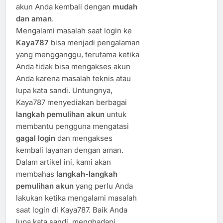
akun Anda kembali dengan
mudah
dan aman
.
Mengalami masalah saat login ke
Kaya787
bisa menjadi pengalaman
yang mengganggu, terutama ketika
Anda tidak bisa mengakses akun
Anda karena masalah teknis atau
lupa kata sandi. Untungnya,
Kaya787 menyediakan berbagai
langkah pemulihan akun
untuk
membantu pengguna mengatasi
gagal login
dan mengakses
kembali layanan dengan aman.
Dalam artikel ini, kami akan
membahas
langkah-langkah
pemulihan akun
yang perlu Anda
lakukan ketika mengalami masalah
saat login di Kaya787. Baik Anda
lupa kata sandi, menghadapi