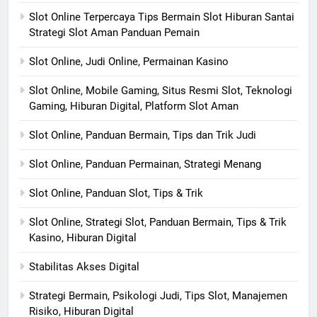
Slot Online Terpercaya Tips Bermain Slot Hiburan Santai
Strategi Slot Aman Panduan Pemain
Slot Online, Judi Online, Permainan Kasino
Slot Online, Mobile Gaming, Situs Resmi Slot, Teknologi
Gaming, Hiburan Digital, Platform Slot Aman
Slot Online, Panduan Bermain, Tips dan Trik Judi
Slot Online, Panduan Permainan, Strategi Menang
Slot Online, Panduan Slot, Tips & Trik
Slot Online, Strategi Slot, Panduan Bermain, Tips & Trik
Kasino, Hiburan Digital
Stabilitas Akses Digital
Strategi Bermain, Psikologi Judi, Tips Slot, Manajemen
Risiko, Hiburan Digital