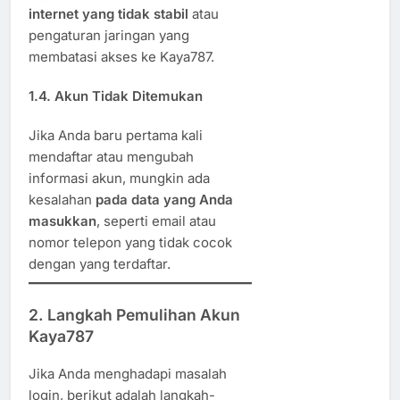
internet yang tidak stabil
atau
pengaturan jaringan yang
membatasi akses ke Kaya787.
1.4. Akun Tidak Ditemukan
Jika Anda baru pertama kali
mendaftar atau mengubah
informasi akun, mungkin ada
kesalahan
pada data yang Anda
masukkan
, seperti email atau
nomor telepon yang tidak cocok
dengan yang terdaftar.
2.
Langkah Pemulihan Akun
Kaya787
Jika Anda menghadapi masalah
login, berikut adalah langkah-