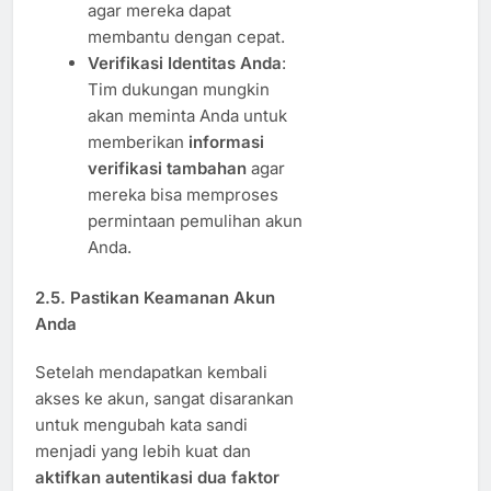
agar mereka dapat
membantu dengan cepat.
Verifikasi Identitas Anda
:
Tim dukungan mungkin
akan meminta Anda untuk
memberikan
informasi
verifikasi tambahan
agar
mereka bisa memproses
permintaan pemulihan akun
Anda.
2.5. Pastikan Keamanan Akun
Anda
Setelah mendapatkan kembali
akses ke akun, sangat disarankan
untuk mengubah kata sandi
menjadi yang lebih kuat dan
aktifkan autentikasi dua faktor