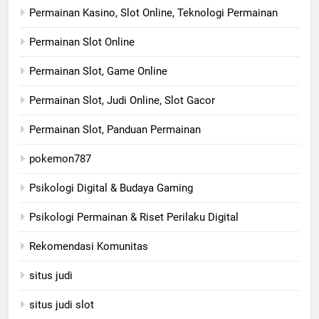
Permainan Kasino, Slot Online, Teknologi Permainan
Permainan Slot Online
Permainan Slot, Game Online
Permainan Slot, Judi Online, Slot Gacor
Permainan Slot, Panduan Permainan
pokemon787
Psikologi Digital & Budaya Gaming
Psikologi Permainan & Riset Perilaku Digital
Rekomendasi Komunitas
situs judi
situs judi slot