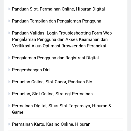
Panduan Slot, Permainan Online, Hiburan Digital
Panduan Tampilan dan Pengalaman Pengguna
Panduan Validasi Login Troubleshooting Form Web
Pengalaman Pengguna dan Akses Keamanan dan
Verifikasi Akun Optimasi Browser dan Perangkat
Pengalaman Pengguna dan Registrasi Digital
Pengembangan Diri
Perjudian Online, Slot Gacor, Panduan Slot
Perjudian, Slot Online, Strategi Permainan
Permainan Digital, Situs Slot Terpercaya, Hiburan &
Game
Permainan Kartu, Kasino Online, Hiburan