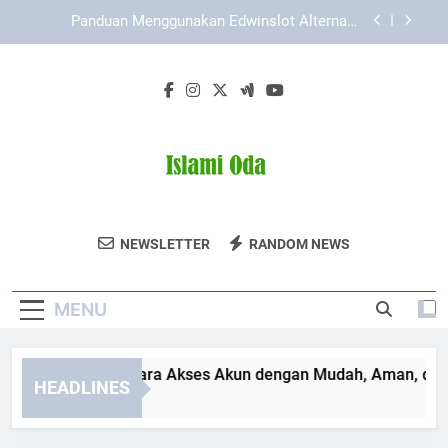
Skip
Cara Daftar Pokemon787 dengan Tampilan yang
to
Ramah Pengguna
content
Kaya787 Link Alternatif dan Peran Teknologi
dalam Kemudahan Akses
Lebah4D Login: Cara Akses Akun dengan Mudah,
Aman, dan Efisien
Panduan Menggunakan Edwinslot Alternatif
Lewat Laptop Secara Aman dan Praktis
Cara Daftar Pokemon787 dengan Tampilan yang
Ramah Pengguna
Islami Oda
Temukan Artikel Dan Konten Religi Di Islami
Kaya787 Link Alternatif dan Peran Teknologi
NEWSLETTER
RANDOM NEWS
dalam Kemudahan Akses
Oda.
MENU
bah4D Login: Cara Akses Akun dengan Mudah, Aman, dan Efis
HEADLINES
Months Ago