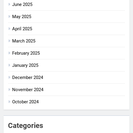
June 2025
May 2025
April 2025
March 2025
February 2025
January 2025
December 2024
November 2024
October 2024
Categories