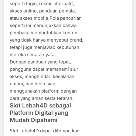
seperti login, resmi, alternatif,
akses online, panduan pemula,
atau akses mobile.Pola pencarian
seperti ini menunjukkan bahwa
pembaca membutuhkan konten
yang tidak hanya menyebut brand,
tetapi juga menjawab kebutuhan
mereka secara nyata.
Dengan panduan yang tepat,
pengguna dapat memahami alur
akses, menghindari kesalahan
umum, dan lebih siap
menggunakan platform dengan
cara yang aman serta terarah.
Slot Lebah4D sebagai
Platform Digital yang
Mudah Dipahami
Slot Lebah4D dapat ditempatkan