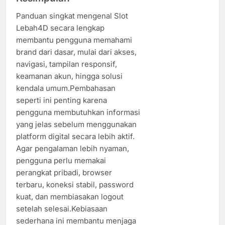
Panduan singkat mengenal Slot
Lebah4D secara lengkap
membantu pengguna memahami
brand dari dasar, mulai dari akses,
navigasi, tampilan responsif,
keamanan akun, hingga solusi
kendala umum.Pembahasan
seperti ini penting karena
pengguna membutuhkan informasi
yang jelas sebelum menggunakan
platform digital secara lebih aktif.
Agar pengalaman lebih nyaman,
pengguna perlu memakai
perangkat pribadi, browser
terbaru, koneksi stabil, password
kuat, dan membiasakan logout
setelah selesai.Kebiasaan
sederhana ini membantu menjaga