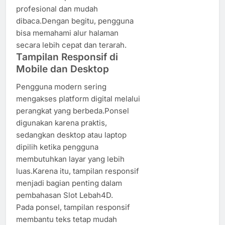
profesional dan mudah
dibaca.Dengan begitu, pengguna
bisa memahami alur halaman
secara lebih cepat dan terarah.
Tampilan Responsif di
Mobile dan Desktop
Pengguna modern sering
mengakses platform digital melalui
perangkat yang berbeda.Ponsel
digunakan karena praktis,
sedangkan desktop atau laptop
dipilih ketika pengguna
membutuhkan layar yang lebih
luas.Karena itu, tampilan responsif
menjadi bagian penting dalam
pembahasan Slot Lebah4D.
Pada ponsel, tampilan responsif
membantu teks tetap mudah