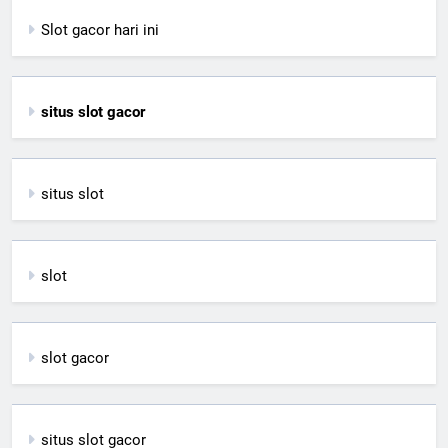
Slot gacor hari ini
situs slot gacor
situs slot
slot
slot gacor
situs slot gacor