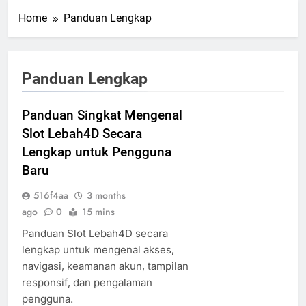
Home
Panduan Lengkap
Panduan Lengkap
Panduan Singkat Mengenal
Slot Lebah4D Secara
Lengkap untuk Pengguna
Baru
516f4aa
3 months
ago
0
15 mins
Panduan Slot Lebah4D secara
lengkap untuk mengenal akses,
navigasi, keamanan akun, tampilan
responsif, dan pengalaman
pengguna.