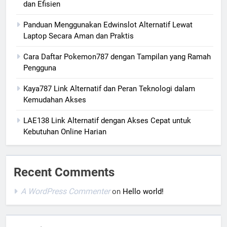
dan Efisien
Panduan Menggunakan Edwinslot Alternatif Lewat
Laptop Secara Aman dan Praktis
Cara Daftar Pokemon787 dengan Tampilan yang Ramah
Pengguna
Kaya787 Link Alternatif dan Peran Teknologi dalam
Kemudahan Akses
LAE138 Link Alternatif dengan Akses Cepat untuk
Kebutuhan Online Harian
Recent Comments
A WordPress Commenter
on
Hello world!