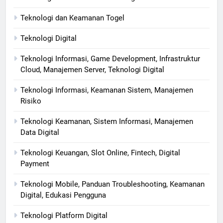
Teknologi dan Keamanan Togel
Teknologi Digital
Teknologi Informasi, Game Development, Infrastruktur
Cloud, Manajemen Server, Teknologi Digital
Teknologi Informasi, Keamanan Sistem, Manajemen
Risiko
Teknologi Keamanan, Sistem Informasi, Manajemen
Data Digital
Teknologi Keuangan, Slot Online, Fintech, Digital
Payment
Teknologi Mobile, Panduan Troubleshooting, Keamanan
Digital, Edukasi Pengguna
Teknologi Platform Digital