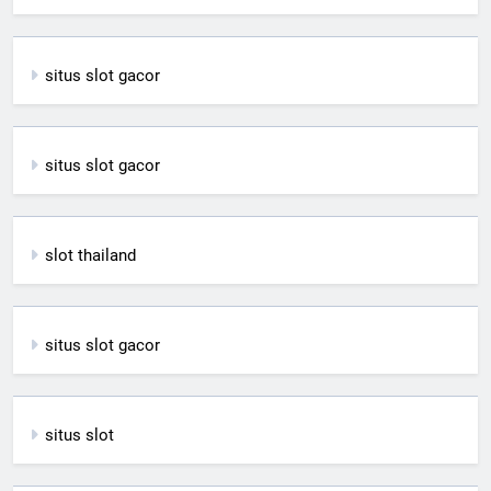
situs slot gacor
situs slot gacor
slot thailand
situs slot gacor
situs slot