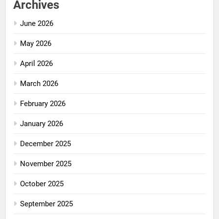
Archives
June 2026
May 2026
April 2026
March 2026
February 2026
January 2026
December 2025
November 2025
October 2025
September 2025