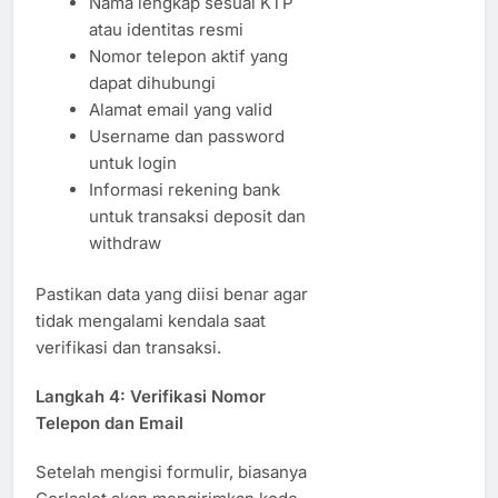
Nama lengkap sesuai KTP
atau identitas resmi
Nomor telepon aktif yang
dapat dihubungi
Alamat email yang valid
Username dan password
untuk login
Informasi rekening bank
untuk transaksi deposit dan
withdraw
Pastikan data yang diisi benar agar
tidak mengalami kendala saat
verifikasi dan transaksi.
Langkah 4: Verifikasi Nomor
Telepon dan Email
Setelah mengisi formulir, biasanya