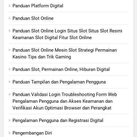
Panduan Platform Digital
Panduan Slot Online
Panduan Slot Online Login Situs Slot Situs Slot Resmi
Keamanan Slot Digital Fitur Slot Online
Panduan Slot Online Mesin Slot Strategi Permainan
Kasino Tips dan Trik Gaming
Panduan Slot, Permainan Online, Hiburan Digital
Panduan Tampilan dan Pengalaman Pengguna
Panduan Validasi Login Troubleshooting Form Web
Pengalaman Pengguna dan Akses Keamanan dan
Verifikasi Akun Optimasi Browser dan Perangkat
Pengalaman Pengguna dan Registrasi Digital
Pengembangan Diri