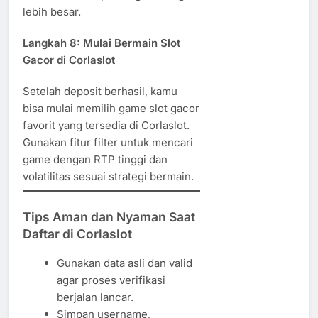
lebih besar.
Langkah 8: Mulai Bermain Slot
Gacor di Corlaslot
Setelah deposit berhasil, kamu
bisa mulai memilih game slot gacor
favorit yang tersedia di Corlaslot.
Gunakan fitur filter untuk mencari
game dengan RTP tinggi dan
volatilitas sesuai strategi bermain.
Tips Aman dan Nyaman Saat
Daftar di Corlaslot
Gunakan data asli dan valid
agar proses verifikasi
berjalan lancar.
Simpan username,