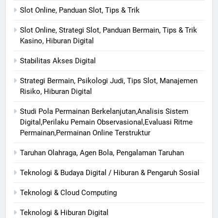
Slot Online, Panduan Slot, Tips & Trik
Slot Online, Strategi Slot, Panduan Bermain, Tips & Trik
Kasino, Hiburan Digital
Stabilitas Akses Digital
Strategi Bermain, Psikologi Judi, Tips Slot, Manajemen
Risiko, Hiburan Digital
Studi Pola Permainan Berkelanjutan,Analisis Sistem
Digital,Perilaku Pemain Observasional,Evaluasi Ritme
Permainan,Permainan Online Terstruktur
Taruhan Olahraga, Agen Bola, Pengalaman Taruhan
Teknologi & Budaya Digital / Hiburan & Pengaruh Sosial
Teknologi & Cloud Computing
Teknologi & Hiburan Digital