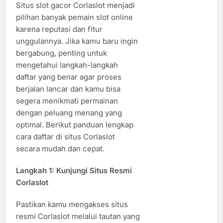
Situs slot gacor Corlaslot menjadi
pilihan banyak pemain slot online
karena reputasi dan fitur
unggulannya. Jika kamu baru ingin
bergabung, penting untuk
mengetahui langkah-langkah
daftar yang benar agar proses
berjalan lancar dan kamu bisa
segera menikmati permainan
dengan peluang menang yang
optimal. Berikut panduan lengkap
cara daftar di situs Corlaslot
secara mudah dan cepat.
Langkah 1: Kunjungi Situs Resmi
Corlaslot
Pastikan kamu mengakses situs
resmi Corlaslot melalui tautan yang