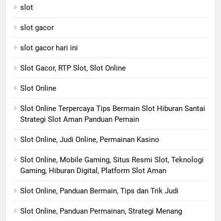
slot
slot gacor
slot gacor hari ini
Slot Gacor, RTP Slot, Slot Online
Slot Online
Slot Online Terpercaya Tips Bermain Slot Hiburan Santai
Strategi Slot Aman Panduan Pemain
Slot Online, Judi Online, Permainan Kasino
Slot Online, Mobile Gaming, Situs Resmi Slot, Teknologi
Gaming, Hiburan Digital, Platform Slot Aman
Slot Online, Panduan Bermain, Tips dan Trik Judi
Slot Online, Panduan Permainan, Strategi Menang