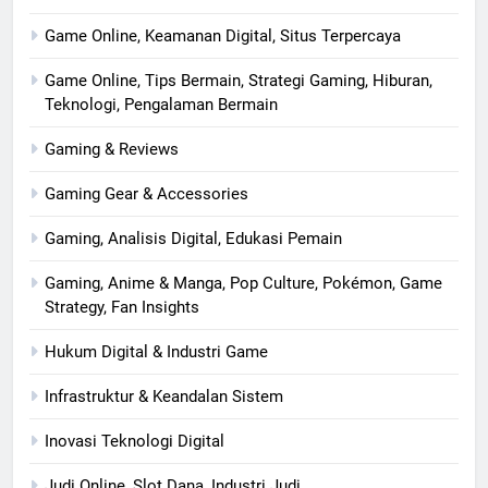
Game Online, Keamanan Digital, Situs Terpercaya
Game Online, Tips Bermain, Strategi Gaming, Hiburan,
Teknologi, Pengalaman Bermain
Gaming & Reviews
Gaming Gear & Accessories
Gaming, Analisis Digital, Edukasi Pemain
Gaming, Anime & Manga, Pop Culture, Pokémon, Game
Strategy, Fan Insights
Hukum Digital & Industri Game
Infrastruktur & Keandalan Sistem
Inovasi Teknologi Digital
Judi Online, Slot Dana, Industri Judi