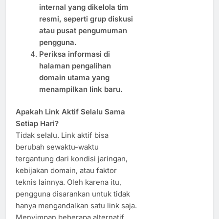
internal yang dikelola tim
resmi, seperti grup diskusi
atau pusat pengumuman
pengguna.
Periksa informasi di
halaman pengalihan
domain utama yang
menampilkan link baru.
Apakah Link Aktif Selalu Sama
Setiap Hari?
Tidak selalu. Link aktif bisa
berubah sewaktu-waktu
tergantung dari kondisi jaringan,
kebijakan domain, atau faktor
teknis lainnya. Oleh karena itu,
pengguna disarankan untuk tidak
hanya mengandalkan satu link saja.
Menyimpan beberapa alternatif