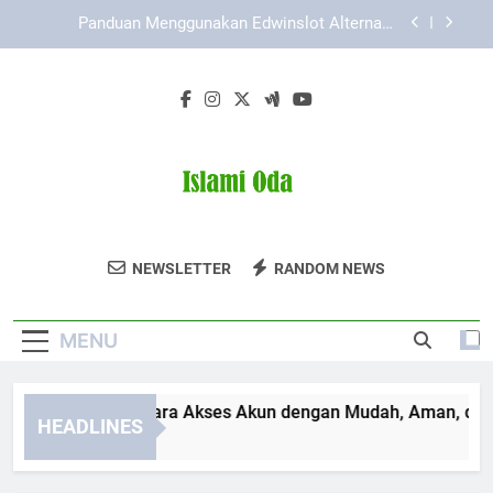
Skip
Cara Daftar Pokemon787 dengan Tampilan yang
to
Ramah Pengguna
content
Kaya787 Link Alternatif dan Peran Teknologi
dalam Kemudahan Akses
Lebah4D Login: Cara Akses Akun dengan Mudah,
Aman, dan Efisien
Panduan Menggunakan Edwinslot Alternatif
Lewat Laptop Secara Aman dan Praktis
Cara Daftar Pokemon787 dengan Tampilan yang
Ramah Pengguna
Islami Oda
Temukan Artikel Dan Konten Religi Di Islami
Kaya787 Link Alternatif dan Peran Teknologi
NEWSLETTER
RANDOM NEWS
dalam Kemudahan Akses
Oda.
MENU
bah4D Login: Cara Akses Akun dengan Mudah, Aman, dan Efi
HEADLINES
Months Ago