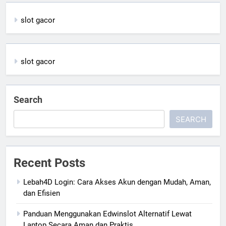
slot gacor
slot gacor
Search
SEARCH
Recent Posts
Lebah4D Login: Cara Akses Akun dengan Mudah, Aman,
dan Efisien
Panduan Menggunakan Edwinslot Alternatif Lewat
Laptop Secara Aman dan Praktis