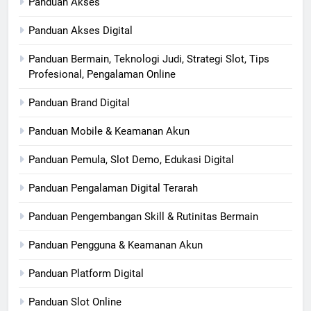
Panduan Akses
Panduan Akses Digital
Panduan Bermain, Teknologi Judi, Strategi Slot, Tips
Profesional, Pengalaman Online
Panduan Brand Digital
Panduan Mobile & Keamanan Akun
Panduan Pemula, Slot Demo, Edukasi Digital
Panduan Pengalaman Digital Terarah
Panduan Pengembangan Skill & Rutinitas Bermain
Panduan Pengguna & Keamanan Akun
Panduan Platform Digital
Panduan Slot Online