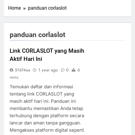
Home
panduan corlaslot
panduan corlaslot
Link CORLASLOT yang Masih
Aktif Hari Ini
516f4aa
1 year ago
0
6
mins
Temukan daftar dan informasi
tentang link CORLASLOT yang
masih aktif hari ini. Panduan ini
membantu memastikan Anda tetap
terhubung dengan platform secara
lancar dan aman tanpa gangguan.
Mengakses platform digital seperti