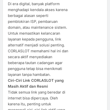
Di era digital, banyak platform
menghadapi kendala akses karena
berbagai alasan seperti
pemblokiran ISP, pembaruan
domain, atau maintenance sistem.
Untuk memastikan kelancaran
layanan kepada pengguna, link
alternatif menjadi solusi penting.
CORLASLOT memahami hal ini dan
secara aktif menyediakan
beberapa tautan cadangan agar
pengguna tetap bisa menikmati
layanan tanpa hambatan.
Ciri-Ciri Link CORLASLOT yang
Masih Aktif dan Resmi
Tidak semua link yang beredar di
internet bisa dipercaya. Oleh
karena itu, penting untuk
mengenali ciri-ciri link aktif yang