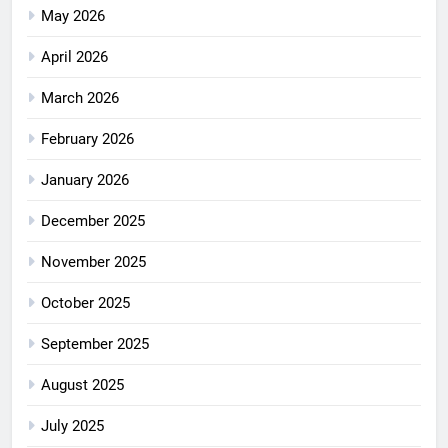
May 2026
April 2026
March 2026
February 2026
January 2026
December 2025
November 2025
October 2025
September 2025
August 2025
July 2025