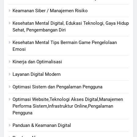
Keamanan Siber / Manajemen Risiko
Kesehatan Mental Digital, Edukasi Teknologi, Gaya Hidup
Sehat, Pengembangan Diri
Kesehatan Mental Tips Bermain Game Pengelolaan
Emosi
Kinerja dan Optimalisasi
Layanan Digital Modern
Optimasi Sistem dan Pengalaman Pengguna
Optimasi Website,Teknologi Akses Digital,Manajemen
Performa Sistem,Infrastruktur Online,Pengalaman
Pengguna
Panduan & Keamanan Digital