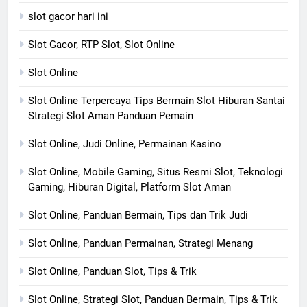
slot gacor hari ini
Slot Gacor, RTP Slot, Slot Online
Slot Online
Slot Online Terpercaya Tips Bermain Slot Hiburan Santai
Strategi Slot Aman Panduan Pemain
Slot Online, Judi Online, Permainan Kasino
Slot Online, Mobile Gaming, Situs Resmi Slot, Teknologi
Gaming, Hiburan Digital, Platform Slot Aman
Slot Online, Panduan Bermain, Tips dan Trik Judi
Slot Online, Panduan Permainan, Strategi Menang
Slot Online, Panduan Slot, Tips & Trik
Slot Online, Strategi Slot, Panduan Bermain, Tips & Trik