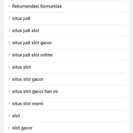
Rekomendasi Komunitas
situs judi
situs judi slot
situs judi slot gacor
situs judi slot online
situs slot
situs slot gacor
situs slot gacor hari ini
situs slot resmi
slot
slot gacor