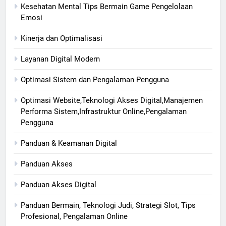
Kesehatan Mental Tips Bermain Game Pengelolaan
Emosi
Kinerja dan Optimalisasi
Layanan Digital Modern
Optimasi Sistem dan Pengalaman Pengguna
Optimasi Website,Teknologi Akses Digital,Manajemen
Performa Sistem,Infrastruktur Online,Pengalaman
Pengguna
Panduan & Keamanan Digital
Panduan Akses
Panduan Akses Digital
Panduan Bermain, Teknologi Judi, Strategi Slot, Tips
Profesional, Pengalaman Online