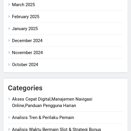
March 2025
February 2025
January 2025
December 2024
November 2024
October 2024
Categories
Akses Cepat Digital,Manajemen Navigasi
Online,Panduan Pengguna Harian
Analisis Tren & Perilaku Pemain
Analisis Waktu Bermain Slot & Strategi Bonus