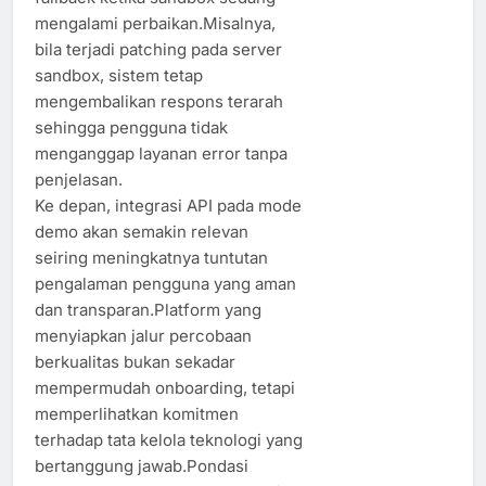
mengalami perbaikan.Misalnya,
bila terjadi patching pada server
sandbox, sistem tetap
mengembalikan respons terarah
sehingga pengguna tidak
menganggap layanan error tanpa
penjelasan.
Ke depan, integrasi API pada mode
demo akan semakin relevan
seiring meningkatnya tuntutan
pengalaman pengguna yang aman
dan transparan.Platform yang
menyiapkan jalur percobaan
berkualitas bukan sekadar
mempermudah onboarding, tetapi
memperlihatkan komitmen
terhadap tata kelola teknologi yang
bertanggung jawab.Pondasi