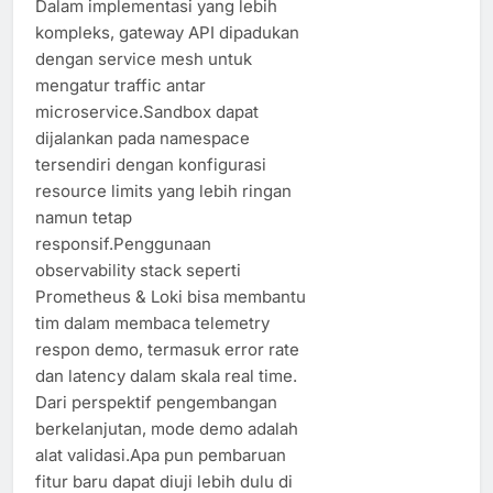
Dalam implementasi yang lebih
kompleks, gateway API dipadukan
dengan service mesh untuk
mengatur traffic antar
microservice.Sandbox dapat
dijalankan pada namespace
tersendiri dengan konfigurasi
resource limits yang lebih ringan
namun tetap
responsif.Penggunaan
observability stack seperti
Prometheus & Loki bisa membantu
tim dalam membaca telemetry
respon demo, termasuk error rate
dan latency dalam skala real time.
Dari perspektif pengembangan
berkelanjutan, mode demo adalah
alat validasi.Apa pun pembaruan
fitur baru dapat diuji lebih dulu di