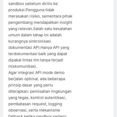
sandbox sebelum dirilis ke
produksi.Pengguna tidak
merasakan risiko, sementara pihak
pengembang mendapatkan insight
yang relevan.Salah satu kesalahan
umum dalam tahap ini adalah
kurangnya sinkronisasi
dokumentasi API.Hanya API yang
terdokumentasi baik yang dapat
dipakai lintas tim tanpa terjadi
miskomunikasi.
Agar integrasi API mode demo
berjalan optimal, ada beberapa
prinsip dasar yang perlu
diterapkan: pemisahan lingkungan
yang tegas, kontrol autentikasi,
pembatasan request, logging
observasi, serta mekanisme
fallback ketika sandbox sedang