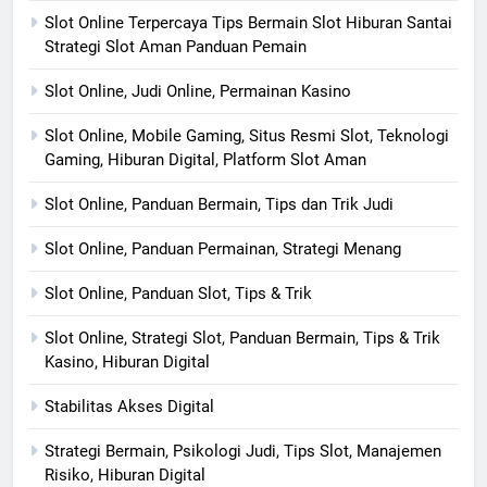
Slot Online Terpercaya Tips Bermain Slot Hiburan Santai
Strategi Slot Aman Panduan Pemain
Slot Online, Judi Online, Permainan Kasino
Slot Online, Mobile Gaming, Situs Resmi Slot, Teknologi
Gaming, Hiburan Digital, Platform Slot Aman
Slot Online, Panduan Bermain, Tips dan Trik Judi
Slot Online, Panduan Permainan, Strategi Menang
Slot Online, Panduan Slot, Tips & Trik
Slot Online, Strategi Slot, Panduan Bermain, Tips & Trik
Kasino, Hiburan Digital
Stabilitas Akses Digital
Strategi Bermain, Psikologi Judi, Tips Slot, Manajemen
Risiko, Hiburan Digital