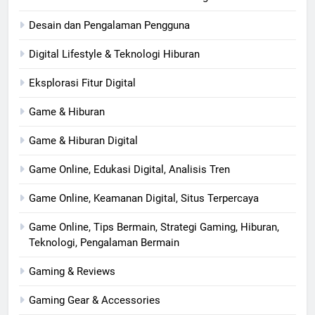
Desain dan Pengalaman Pengguna
Digital Lifestyle & Teknologi Hiburan
Eksplorasi Fitur Digital
Game & Hiburan
Game & Hiburan Digital
Game Online, Edukasi Digital, Analisis Tren
Game Online, Keamanan Digital, Situs Terpercaya
Game Online, Tips Bermain, Strategi Gaming, Hiburan,
Teknologi, Pengalaman Bermain
Gaming & Reviews
Gaming Gear & Accessories