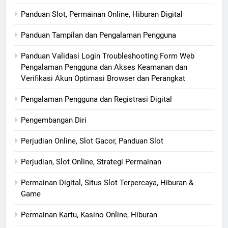
Panduan Slot, Permainan Online, Hiburan Digital
Panduan Tampilan dan Pengalaman Pengguna
Panduan Validasi Login Troubleshooting Form Web
Pengalaman Pengguna dan Akses Keamanan dan
Verifikasi Akun Optimasi Browser dan Perangkat
Pengalaman Pengguna dan Registrasi Digital
Pengembangan Diri
Perjudian Online, Slot Gacor, Panduan Slot
Perjudian, Slot Online, Strategi Permainan
Permainan Digital, Situs Slot Terpercaya, Hiburan &
Game
Permainan Kartu, Kasino Online, Hiburan