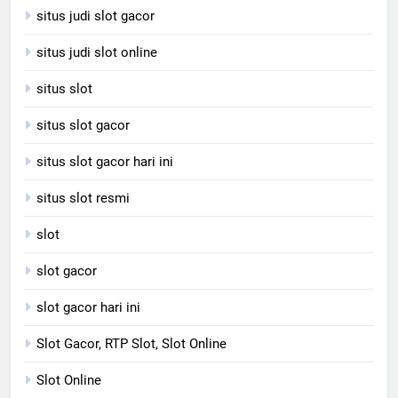
situs judi slot gacor
situs judi slot online
situs slot
situs slot gacor
situs slot gacor hari ini
situs slot resmi
slot
slot gacor
slot gacor hari ini
Slot Gacor, RTP Slot, Slot Online
Slot Online