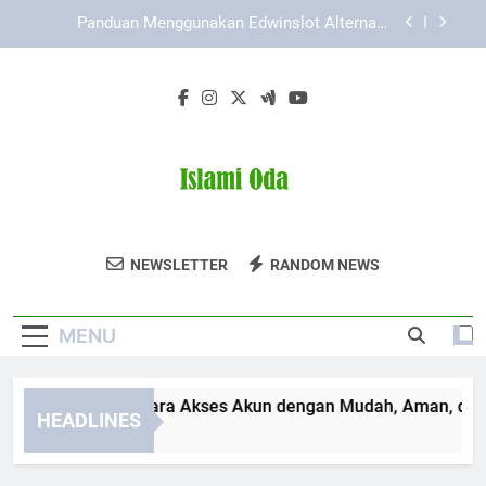
Skip
Cara Daftar Pokemon787 dengan Tampilan yang
to
Ramah Pengguna
content
Kaya787 Link Alternatif dan Peran Teknologi
dalam Kemudahan Akses
Lebah4D Login: Cara Akses Akun dengan Mudah,
Aman, dan Efisien
Panduan Menggunakan Edwinslot Alternatif
Lewat Laptop Secara Aman dan Praktis
Cara Daftar Pokemon787 dengan Tampilan yang
Ramah Pengguna
Islami Oda
Temukan Artikel Dan Konten Religi Di Islami
Kaya787 Link Alternatif dan Peran Teknologi
NEWSLETTER
RANDOM NEWS
dalam Kemudahan Akses
Oda.
MENU
bah4D Login: Cara Akses Akun dengan Mudah, Aman, dan Efis
HEADLINES
Months Ago