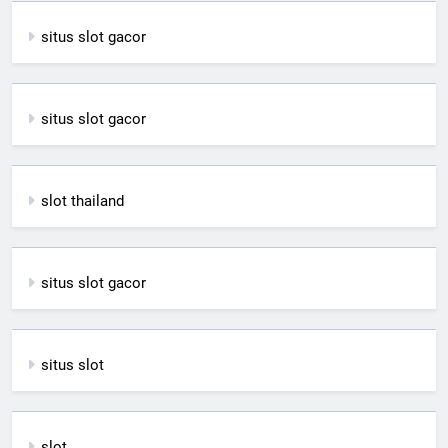
situs slot gacor
situs slot gacor
slot thailand
situs slot gacor
situs slot
slot