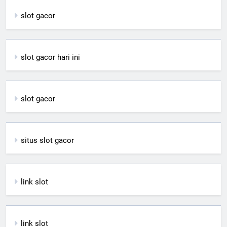
slot gacor
slot gacor hari ini
slot gacor
situs slot gacor
link slot
link slot