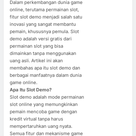
Dalam perkembangan dunia game
online, terutama permainan slot,
fitur slot demo menjadi salah satu
inovasi yang sangat membantu
pemain, khususnya pemula. Slot
demo adalah versi gratis dari
permainan slot yang bisa
dimainkan tanpa menggunakan
uang asli. Artikel ini akan
membahas apa itu slot demo dan
berbagai manfaatnya dalam dunia
game online.
Apa Itu Slot Demo?
Slot demo adalah mode permainan
slot online yang memungkinkan
pemain mencoba game dengan
kredit virtual tanpa harus
mempertaruhkan uang nyata.
Semua fitur dan mekanisme game