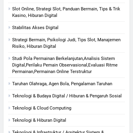
Slot Online, Strategi Slot, Panduan Bermain, Tips & Trik
Kasino, Hiburan Digital
Stabilitas Akses Digital
Strategi Bermain, Psikologi Judi, Tips Slot, Manajemen
Risiko, Hiburan Digital
Studi Pola Permainan Berkelanjutan,Analisis Sistem
Digital,Perilaku Pemain Observasional,Evaluasi Ritme
Permainan,Permainan Online Terstruktur
Taruhan Olahraga, Agen Bola, Pengalaman Taruhan
Teknologi & Budaya Digital / Hiburan & Pengaruh Sosial
Teknologi & Cloud Computing
Teknologi & Hiburan Digital
Teknologi & Infrastruktur / Arsitektur Sistem &