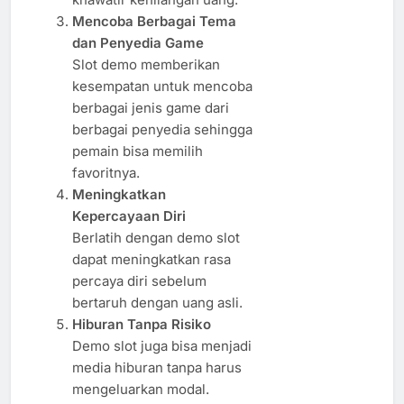
Mencoba Berbagai Tema
dan Penyedia Game
Slot demo memberikan
kesempatan untuk mencoba
berbagai jenis game dari
berbagai penyedia sehingga
pemain bisa memilih
favoritnya.
Meningkatkan
Kepercayaan Diri
Berlatih dengan demo slot
dapat meningkatkan rasa
percaya diri sebelum
bertaruh dengan uang asli.
Hiburan Tanpa Risiko
Demo slot juga bisa menjadi
media hiburan tanpa harus
mengeluarkan modal.