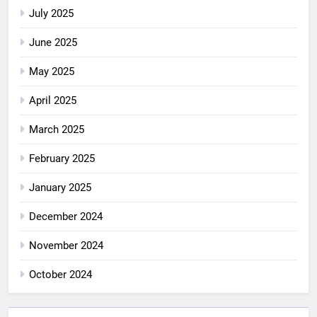
July 2025
June 2025
May 2025
April 2025
March 2025
February 2025
January 2025
December 2024
November 2024
October 2024