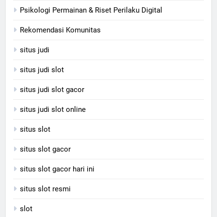
Psikologi Permainan & Riset Perilaku Digital
Rekomendasi Komunitas
situs judi
situs judi slot
situs judi slot gacor
situs judi slot online
situs slot
situs slot gacor
situs slot gacor hari ini
situs slot resmi
slot