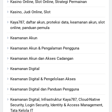
Kasino Online, Slot Online, Strategi Permainan
Kasino, Judi Online, Slot
Kaya787, daftar akun, proteksi data, keamanan akun, slot
online, panduan pemula
Keamanan Akun
Keamanan Akun & Pengalaman Pengguna
Keamanan Akun dan Akses Cadangan
Keamanan Digital
Keamanan Digital & Pengelolaan Akses
Keamanan Digital dan Panduan Pengguna
Keamanan Digital, Infrastruktur Kaya787, Cloud-Native
Security, Login Security, Identity & Access Management,
Tata Kelola IT