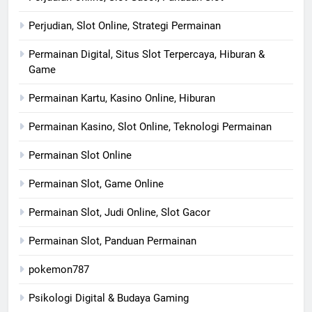
Perjudian, Slot Online, Strategi Permainan
Permainan Digital, Situs Slot Terpercaya, Hiburan &
Game
Permainan Kartu, Kasino Online, Hiburan
Permainan Kasino, Slot Online, Teknologi Permainan
Permainan Slot Online
Permainan Slot, Game Online
Permainan Slot, Judi Online, Slot Gacor
Permainan Slot, Panduan Permainan
pokemon787
Psikologi Digital & Budaya Gaming