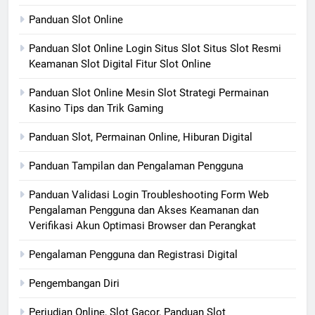
Panduan Slot Online
Panduan Slot Online Login Situs Slot Situs Slot Resmi
Keamanan Slot Digital Fitur Slot Online
Panduan Slot Online Mesin Slot Strategi Permainan
Kasino Tips dan Trik Gaming
Panduan Slot, Permainan Online, Hiburan Digital
Panduan Tampilan dan Pengalaman Pengguna
Panduan Validasi Login Troubleshooting Form Web
Pengalaman Pengguna dan Akses Keamanan dan
Verifikasi Akun Optimasi Browser dan Perangkat
Pengalaman Pengguna dan Registrasi Digital
Pengembangan Diri
Perjudian Online, Slot Gacor, Panduan Slot