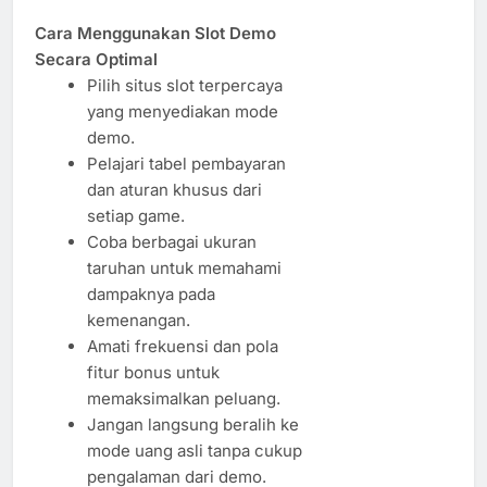
Cara Menggunakan Slot Demo
Secara Optimal
Pilih situs slot terpercaya
yang menyediakan mode
demo.
Pelajari tabel pembayaran
dan aturan khusus dari
setiap game.
Coba berbagai ukuran
taruhan untuk memahami
dampaknya pada
kemenangan.
Amati frekuensi dan pola
fitur bonus untuk
memaksimalkan peluang.
Jangan langsung beralih ke
mode uang asli tanpa cukup
pengalaman dari demo.