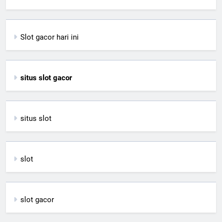
Slot gacor hari ini
situs slot gacor
situs slot
slot
slot gacor