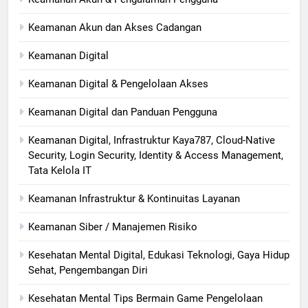
Keamanan Akun dan Akses Cadangan
Keamanan Digital
Keamanan Digital & Pengelolaan Akses
Keamanan Digital dan Panduan Pengguna
Keamanan Digital, Infrastruktur Kaya787, Cloud-Native
Security, Login Security, Identity & Access Management,
Tata Kelola IT
Keamanan Infrastruktur & Kontinuitas Layanan
Keamanan Siber / Manajemen Risiko
Kesehatan Mental Digital, Edukasi Teknologi, Gaya Hidup
Sehat, Pengembangan Diri
Kesehatan Mental Tips Bermain Game Pengelolaan