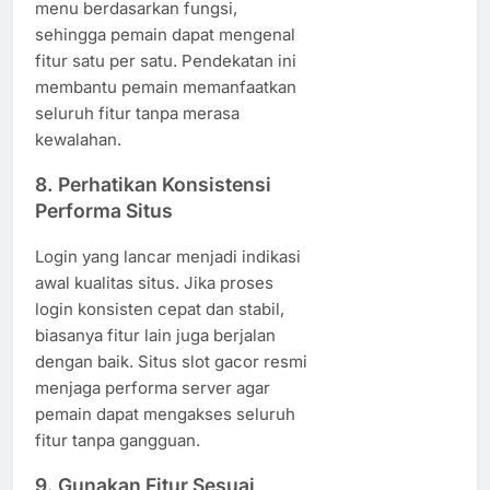
menu berdasarkan fungsi,
sehingga pemain dapat mengenal
fitur satu per satu. Pendekatan ini
membantu pemain memanfaatkan
seluruh fitur tanpa merasa
kewalahan.
8. Perhatikan Konsistensi
Performa Situs
Login yang lancar menjadi indikasi
awal kualitas situs. Jika proses
login konsisten cepat dan stabil,
biasanya fitur lain juga berjalan
dengan baik. Situs slot gacor resmi
menjaga performa server agar
pemain dapat mengakses seluruh
fitur tanpa gangguan.
9. Gunakan Fitur Sesuai