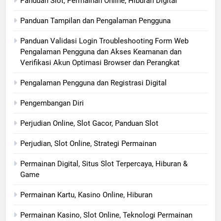
Panduan Slot, Permainan Online, Hiburan Digital
Panduan Tampilan dan Pengalaman Pengguna
Panduan Validasi Login Troubleshooting Form Web
Pengalaman Pengguna dan Akses Keamanan dan
Verifikasi Akun Optimasi Browser dan Perangkat
Pengalaman Pengguna dan Registrasi Digital
Pengembangan Diri
Perjudian Online, Slot Gacor, Panduan Slot
Perjudian, Slot Online, Strategi Permainan
Permainan Digital, Situs Slot Terpercaya, Hiburan &
Game
Permainan Kartu, Kasino Online, Hiburan
Permainan Kasino, Slot Online, Teknologi Permainan