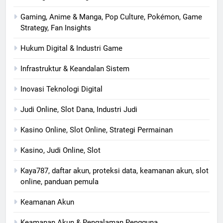
Gaming, Anime & Manga, Pop Culture, Pokémon, Game
Strategy, Fan Insights
Hukum Digital & Industri Game
Infrastruktur & Keandalan Sistem
Inovasi Teknologi Digital
Judi Online, Slot Dana, Industri Judi
Kasino Online, Slot Online, Strategi Permainan
Kasino, Judi Online, Slot
Kaya787, daftar akun, proteksi data, keamanan akun, slot
online, panduan pemula
Keamanan Akun
Keamanan Akun & Pengalaman Pengguna