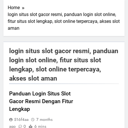
Home
login situs slot gacor resmi, panduan login slot online,
fitur situs slot lengkap, slot online terpercaya, akses slot
aman
login situs slot gacor resmi, panduan
login slot online, fitur situs slot
lengkap, slot online terpercaya,
akses slot aman
Panduan Login Situs Slot
Gacor Resmi Dengan Fitur
Lengkap
516f4aa
7 months
ago
0
6 mins