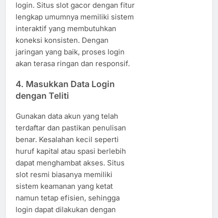
login. Situs slot gacor dengan fitur
lengkap umumnya memiliki sistem
interaktif yang membutuhkan
koneksi konsisten. Dengan
jaringan yang baik, proses login
akan terasa ringan dan responsif.
4. Masukkan Data Login
dengan Teliti
Gunakan data akun yang telah
terdaftar dan pastikan penulisan
benar. Kesalahan kecil seperti
huruf kapital atau spasi berlebih
dapat menghambat akses. Situs
slot resmi biasanya memiliki
sistem keamanan yang ketat
namun tetap efisien, sehingga
login dapat dilakukan dengan