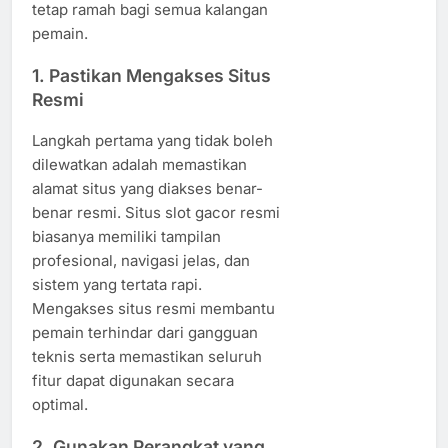
tetap ramah bagi semua kalangan
pemain.
1. Pastikan Mengakses Situs
Resmi
Langkah pertama yang tidak boleh
dilewatkan adalah memastikan
alamat situs yang diakses benar-
benar resmi. Situs slot gacor resmi
biasanya memiliki tampilan
profesional, navigasi jelas, dan
sistem yang tertata rapi.
Mengakses situs resmi membantu
pemain terhindar dari gangguan
teknis serta memastikan seluruh
fitur dapat digunakan secara
optimal.
2. Gunakan Perangkat yang