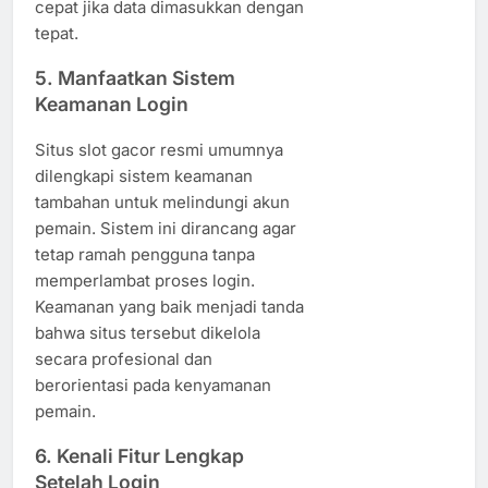
cepat jika data dimasukkan dengan
tepat.
5. Manfaatkan Sistem
Keamanan Login
Situs slot gacor resmi umumnya
dilengkapi sistem keamanan
tambahan untuk melindungi akun
pemain. Sistem ini dirancang agar
tetap ramah pengguna tanpa
memperlambat proses login.
Keamanan yang baik menjadi tanda
bahwa situs tersebut dikelola
secara profesional dan
berorientasi pada kenyamanan
pemain.
6. Kenali Fitur Lengkap
Setelah Login