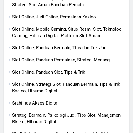
Strategi Slot Aman Panduan Pemain
Slot Online, Judi Online, Permainan Kasino
Slot Online, Mobile Gaming, Situs Resmi Slot, Teknologi
Gaming, Hiburan Digital, Platform Slot Aman
Slot Online, Panduan Bermain, Tips dan Trik Judi
Slot Online, Panduan Permainan, Strategi Menang
Slot Online, Panduan Slot, Tips & Trik
Slot Online, Strategi Slot, Panduan Bermain, Tips & Trik
Kasino, Hiburan Digital
Stabilitas Akses Digital
Strategi Bermain, Psikologi Judi, Tips Slot, Manajemen
Risiko, Hiburan Digital