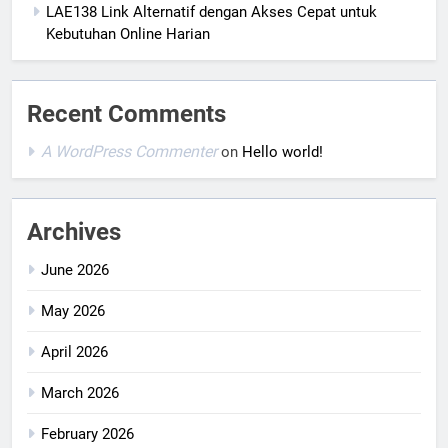
LAE138 Link Alternatif dengan Akses Cepat untuk
Kebutuhan Online Harian
Recent Comments
A WordPress Commenter
on
Hello world!
Archives
June 2026
May 2026
April 2026
March 2026
February 2026