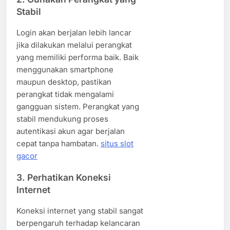
Stabil
Login akan berjalan lebih lancar
jika dilakukan melalui perangkat
yang memiliki performa baik. Baik
menggunakan smartphone
maupun desktop, pastikan
perangkat tidak mengalami
gangguan sistem. Perangkat yang
stabil mendukung proses
autentikasi akun agar berjalan
cepat tanpa hambatan.
situs slot
gacor
3. Perhatikan Koneksi
Internet
Koneksi internet yang stabil sangat
berpengaruh terhadap kelancaran