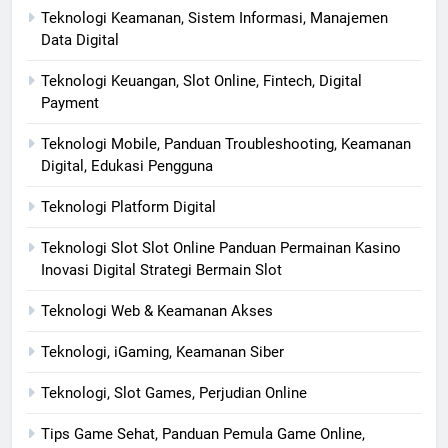
Teknologi Keamanan, Sistem Informasi, Manajemen
Data Digital
Teknologi Keuangan, Slot Online, Fintech, Digital
Payment
Teknologi Mobile, Panduan Troubleshooting, Keamanan
Digital, Edukasi Pengguna
Teknologi Platform Digital
Teknologi Slot Slot Online Panduan Permainan Kasino
Inovasi Digital Strategi Bermain Slot
Teknologi Web & Keamanan Akses
Teknologi, iGaming, Keamanan Siber
Teknologi, Slot Games, Perjudian Online
Tips Game Sehat, Panduan Pemula Game Online,