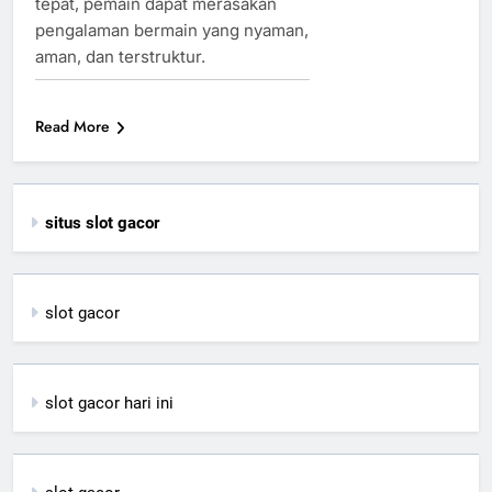
tepat, pemain dapat merasakan
pengalaman bermain yang nyaman,
aman, dan terstruktur.
Read More
situs slot gacor
slot gacor
slot gacor hari ini