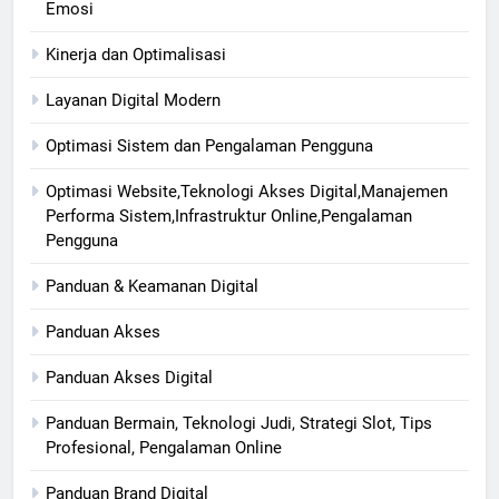
Emosi
Kinerja dan Optimalisasi
Layanan Digital Modern
Optimasi Sistem dan Pengalaman Pengguna
Optimasi Website,Teknologi Akses Digital,Manajemen
Performa Sistem,Infrastruktur Online,Pengalaman
Pengguna
Panduan & Keamanan Digital
Panduan Akses
Panduan Akses Digital
Panduan Bermain, Teknologi Judi, Strategi Slot, Tips
Profesional, Pengalaman Online
Panduan Brand Digital