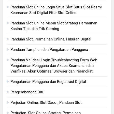
Panduan Slot Online Login Situs Slot Situs Slot Resmi
Keamanan Slot Digital Fitur Slot Online
Panduan Slot Online Mesin Slot Strategi Permainan
Kasino Tips dan Trik Gaming
Panduan Slot, Permainan Online, Hiburan Digital
Panduan Tampilan dan Pengalaman Pengguna
Panduan Validasi Login Troubleshooting Form Web
Pengalaman Pengguna dan Akses Keamanan dan
Verifikasi Akun Optimasi Browser dan Perangkat
Pengalaman Pengguna dan Registrasi Digital
Pengembangan Diri
Perjudian Online, Slot Gacor, Panduan Slot
Perjudian, Slot Online, Strategi Permainan