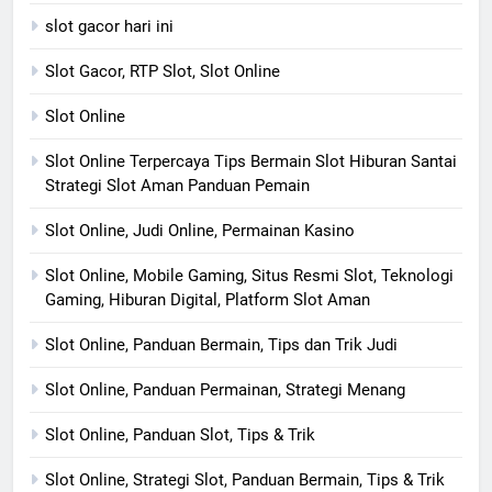
slot gacor hari ini
Slot Gacor, RTP Slot, Slot Online
Slot Online
Slot Online Terpercaya Tips Bermain Slot Hiburan Santai
Strategi Slot Aman Panduan Pemain
Slot Online, Judi Online, Permainan Kasino
Slot Online, Mobile Gaming, Situs Resmi Slot, Teknologi
Gaming, Hiburan Digital, Platform Slot Aman
Slot Online, Panduan Bermain, Tips dan Trik Judi
Slot Online, Panduan Permainan, Strategi Menang
Slot Online, Panduan Slot, Tips & Trik
Slot Online, Strategi Slot, Panduan Bermain, Tips & Trik