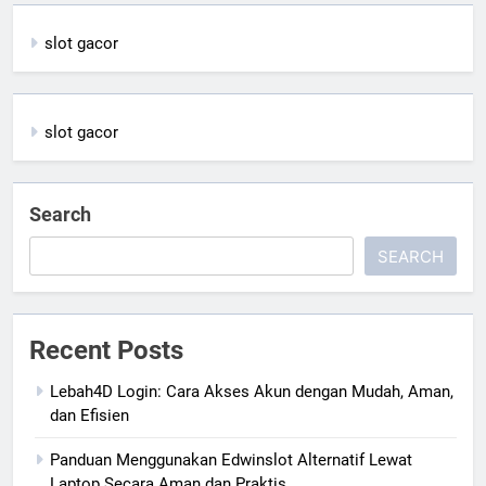
slot gacor
slot gacor
Search
SEARCH
Recent Posts
Lebah4D Login: Cara Akses Akun dengan Mudah, Aman,
dan Efisien
Panduan Menggunakan Edwinslot Alternatif Lewat
Laptop Secara Aman dan Praktis