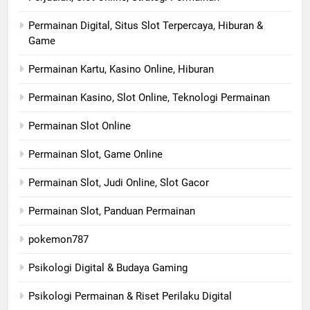
Permainan Digital, Situs Slot Terpercaya, Hiburan &
Game
Permainan Kartu, Kasino Online, Hiburan
Permainan Kasino, Slot Online, Teknologi Permainan
Permainan Slot Online
Permainan Slot, Game Online
Permainan Slot, Judi Online, Slot Gacor
Permainan Slot, Panduan Permainan
pokemon787
Psikologi Digital & Budaya Gaming
Psikologi Permainan & Riset Perilaku Digital