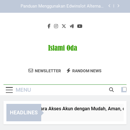
Skip
Cara Daftar Pokemon787 dengan Tampilan yang
to
Ramah Pengguna
content
Kaya787 Link Alternatif dan Peran Teknologi
dalam Kemudahan Akses
Lebah4D Login: Cara Akses Akun dengan Mudah,
Aman, dan Efisien
Panduan Menggunakan Edwinslot Alternatif
Lewat Laptop Secara Aman dan Praktis
Cara Daftar Pokemon787 dengan Tampilan yang
Ramah Pengguna
Islami Oda
Temukan Artikel Dan Konten Religi Di Islami
Kaya787 Link Alternatif dan Peran Teknologi
NEWSLETTER
RANDOM NEWS
dalam Kemudahan Akses
Oda.
MENU
bah4D Login: Cara Akses Akun dengan Mudah, Aman, dan Efi
HEADLINES
Months Ago