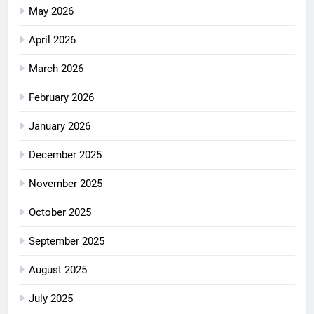
May 2026
April 2026
March 2026
February 2026
January 2026
December 2025
November 2025
October 2025
September 2025
August 2025
July 2025