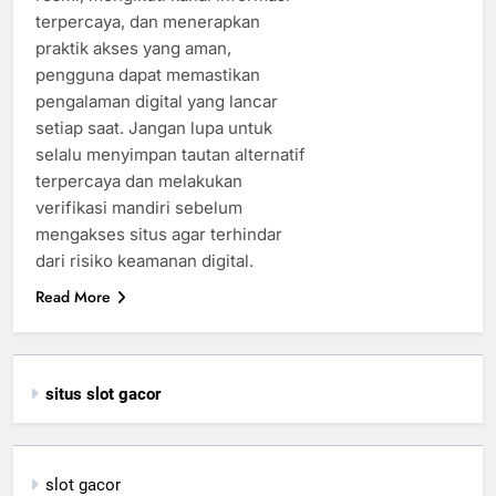
terpercaya, dan menerapkan
praktik akses yang aman,
pengguna dapat memastikan
pengalaman digital yang lancar
setiap saat. Jangan lupa untuk
selalu menyimpan tautan alternatif
terpercaya dan melakukan
verifikasi mandiri sebelum
mengakses situs agar terhindar
dari risiko keamanan digital.
Read More
situs slot gacor
slot gacor