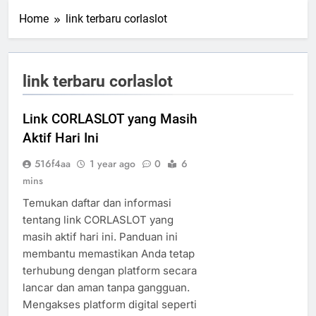
Home
link terbaru corlaslot
link terbaru corlaslot
Link CORLASLOT yang Masih
Aktif Hari Ini
516f4aa
1 year ago
0
6
mins
Temukan daftar dan informasi
tentang link CORLASLOT yang
masih aktif hari ini. Panduan ini
membantu memastikan Anda tetap
terhubung dengan platform secara
lancar dan aman tanpa gangguan.
Mengakses platform digital seperti