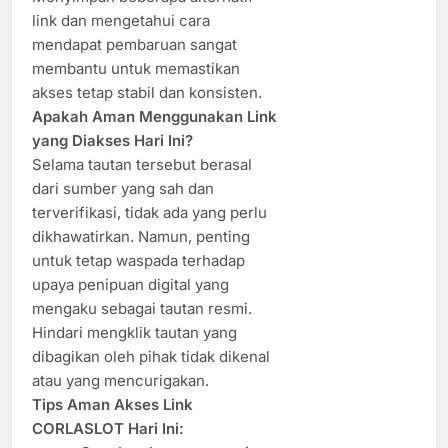
link dan mengetahui cara
mendapat pembaruan sangat
membantu untuk memastikan
akses tetap stabil dan konsisten.
Apakah Aman Menggunakan Link
yang Diakses Hari Ini?
Selama tautan tersebut berasal
dari sumber yang sah dan
terverifikasi, tidak ada yang perlu
dikhawatirkan. Namun, penting
untuk tetap waspada terhadap
upaya penipuan digital yang
mengaku sebagai tautan resmi.
Hindari mengklik tautan yang
dibagikan oleh pihak tidak dikenal
atau yang mencurigakan.
Tips Aman Akses Link
CORLASLOT Hari Ini: