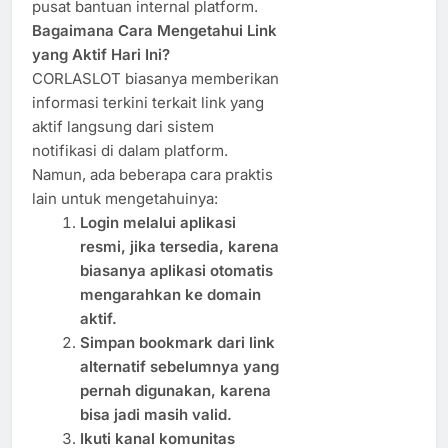
pusat bantuan internal platform.
Bagaimana Cara Mengetahui Link
yang Aktif Hari Ini?
CORLASLOT biasanya memberikan
informasi terkini terkait link yang
aktif langsung dari sistem
notifikasi di dalam platform.
Namun, ada beberapa cara praktis
lain untuk mengetahuinya:
Login melalui aplikasi
resmi, jika tersedia, karena
biasanya aplikasi otomatis
mengarahkan ke domain
aktif.
Simpan bookmark dari link
alternatif sebelumnya yang
pernah digunakan, karena
bisa jadi masih valid.
Ikuti kanal komunitas