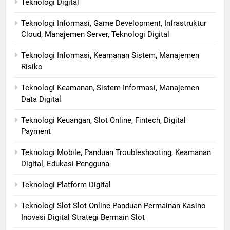
Teknologi Digital
Teknologi Informasi, Game Development, Infrastruktur
Cloud, Manajemen Server, Teknologi Digital
Teknologi Informasi, Keamanan Sistem, Manajemen
Risiko
Teknologi Keamanan, Sistem Informasi, Manajemen
Data Digital
Teknologi Keuangan, Slot Online, Fintech, Digital
Payment
Teknologi Mobile, Panduan Troubleshooting, Keamanan
Digital, Edukasi Pengguna
Teknologi Platform Digital
Teknologi Slot Slot Online Panduan Permainan Kasino
Inovasi Digital Strategi Bermain Slot