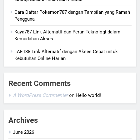
Cara Daftar Pokemon787 dengan Tampilan yang Ramah
Pengguna
Kaya787 Link Alternatif dan Peran Teknologi dalam
Kemudahan Akses
LAE138 Link Alternatif dengan Akses Cepat untuk
Kebutuhan Online Harian
Recent Comments
A WordPress Commenter
on
Hello world!
Archives
June 2026