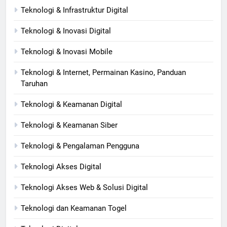
Teknologi & Infrastruktur Digital
Teknologi & Inovasi Digital
Teknologi & Inovasi Mobile
Teknologi & Internet, Permainan Kasino, Panduan
Taruhan
Teknologi & Keamanan Digital
Teknologi & Keamanan Siber
Teknologi & Pengalaman Pengguna
Teknologi Akses Digital
Teknologi Akses Web & Solusi Digital
Teknologi dan Keamanan Togel