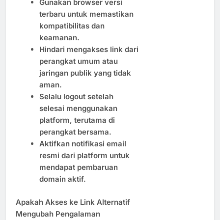
Gunakan browser versi
terbaru untuk memastikan
kompatibilitas dan
keamanan.
Hindari mengakses link dari
perangkat umum atau
jaringan publik yang tidak
aman.
Selalu logout setelah
selesai menggunakan
platform, terutama di
perangkat bersama.
Aktifkan notifikasi email
resmi dari platform untuk
mendapat pembaruan
domain aktif.
Apakah Akses ke Link Alternatif
Mengubah Pengalaman