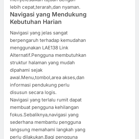
lebih cepat,terarah,dan nyaman.
Navigasi yang Mendukung
Kebutuhan Harian
Navigasi yang jelas sangat
berpengaruh terhadap kemudahan
menggunakan LAE138 Link
Alternatif.Pengguna membutuhkan
struktur halaman yang mudah
dipahami sejak
awal.Menu,tombol,area akses,dan
informasi pendukung perlu
disusun secara logis.
Navigasi yang terlalu rumit dapat
membuat pengguna kehilangan
fokus.Sebaliknya,navigasi yang
sederhana membantu pengguna
langsung memahami langkah yang
perlu dilakukan.Bagi pengguna