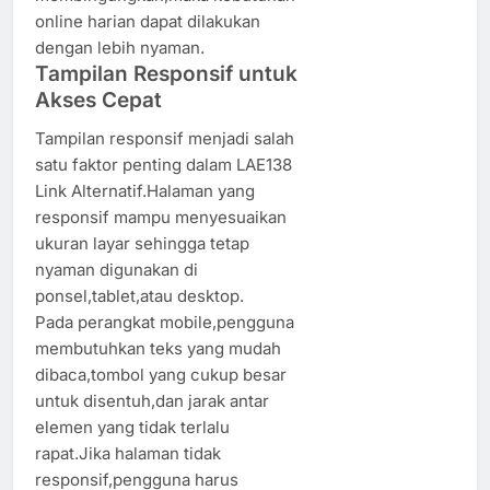
online harian dapat dilakukan
dengan lebih nyaman.
Tampilan Responsif untuk
Akses Cepat
Tampilan responsif menjadi salah
satu faktor penting dalam LAE138
Link Alternatif.Halaman yang
responsif mampu menyesuaikan
ukuran layar sehingga tetap
nyaman digunakan di
ponsel,tablet,atau desktop.
Pada perangkat mobile,pengguna
membutuhkan teks yang mudah
dibaca,tombol yang cukup besar
untuk disentuh,dan jarak antar
elemen yang tidak terlalu
rapat.Jika halaman tidak
responsif,pengguna harus