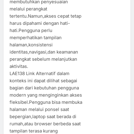
membutuhkan penyesuaian
melalui perangkat
tertentu.Namun,akses cepat tetap
harus dipahami dengan hati-
hati.Pengguna perlu
memperhatikan tampilan
halaman,konsistensi
identitas,navigasi,dan keamanan
perangkat sebelum melanjutkan
aktivitas.
LAE138 Link Alternatif dalam
konteks ini dapat dilihat sebagai
bagian dari kebutuhan pengguna
modern yang menginginkan akses
fleksibel.Pengguna bisa membuka
halaman melalui ponsel saat
bepergian,laptop saat berada di
rumah,atau browser berbeda saat
tampilan terasa kurang