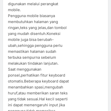
digunakan melalui perangkat
mobile.
Pengguna mobile biasanya
membutuhkan halaman yang
ringan,teks yang jelas,dan tombol
yang mudah disentuh.Koneksi
mobile juga bisa berubah-
ubah,sehingga pengguna perlu
memastikan halaman sudah
terbuka sempurna sebelum
melakukan tindakan lanjutan.
Saat menggunakan
ponsel,perhatikan fitur keyboard
otomatis.Beberapa keyboard dapat
menambahkan spasi,mengubah
huruf,atau memberikan saran teks
yang tidak sesuai.Hal kecil seperti
ini dapat memengaruhi input jika
pengguna tidak memeriksa