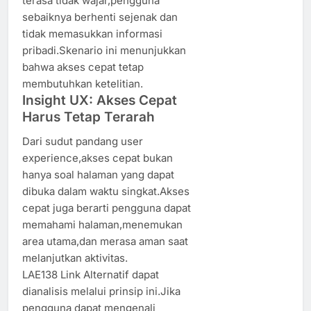
terasa tidak wajar,pengguna
sebaiknya berhenti sejenak dan
tidak memasukkan informasi
pribadi.Skenario ini menunjukkan
bahwa akses cepat tetap
membutuhkan ketelitian.
Insight UX: Akses Cepat
Harus Tetap Terarah
Dari sudut pandang user
experience,akses cepat bukan
hanya soal halaman yang dapat
dibuka dalam waktu singkat.Akses
cepat juga berarti pengguna dapat
memahami halaman,menemukan
area utama,dan merasa aman saat
melanjutkan aktivitas.
LAE138 Link Alternatif dapat
dianalisis melalui prinsip ini.Jika
pengguna dapat mengenali