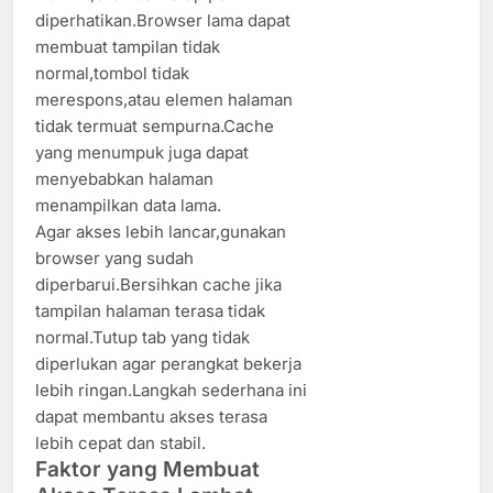
diperhatikan.Browser lama dapat
membuat tampilan tidak
normal,tombol tidak
merespons,atau elemen halaman
tidak termuat sempurna.Cache
yang menumpuk juga dapat
menyebabkan halaman
menampilkan data lama.
Agar akses lebih lancar,gunakan
browser yang sudah
diperbarui.Bersihkan cache jika
tampilan halaman terasa tidak
normal.Tutup tab yang tidak
diperlukan agar perangkat bekerja
lebih ringan.Langkah sederhana ini
dapat membantu akses terasa
lebih cepat dan stabil.
Faktor yang Membuat