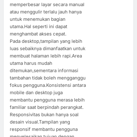
memperbesar layar secara manual
atau menggulir terlalu jauh hanya
untuk menemukan bagian
utama.Hal seperti ini dapat
menghambat akses cepat.
Pada desktop,tampilan yang lebih
luas sebaiknya dimanfaatkan untuk
membuat halaman lebih rapi.Area
utama harus mudah
ditemukan,sementara informasi
tambahan tidak boleh mengganggu
fokus pengguna.Konsistensi antara
mobile dan desktop juga
membantu pengguna merasa lebih
familiar saat berpindah perangkat.
Responsivitas bukan hanya soal
desain visual.Tampilan yang
responsif membantu pengguna
menyelesaikan tujuan dengan