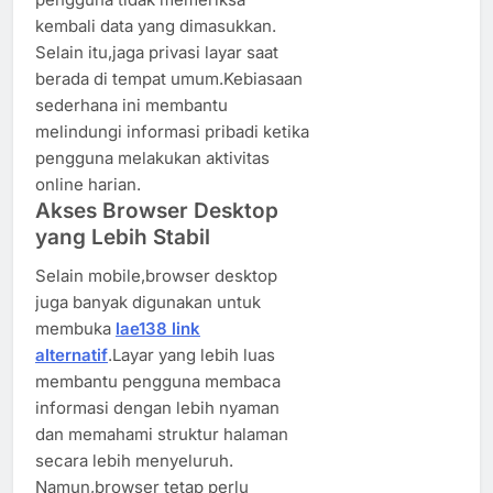
kembali data yang dimasukkan.
Selain itu,jaga privasi layar saat
berada di tempat umum.Kebiasaan
sederhana ini membantu
melindungi informasi pribadi ketika
pengguna melakukan aktivitas
online harian.
Akses Browser Desktop
yang Lebih Stabil
Selain mobile,browser desktop
juga banyak digunakan untuk
membuka
lae138 link
alternatif
.Layar yang lebih luas
membantu pengguna membaca
informasi dengan lebih nyaman
dan memahami struktur halaman
secara lebih menyeluruh.
Namun,browser tetap perlu