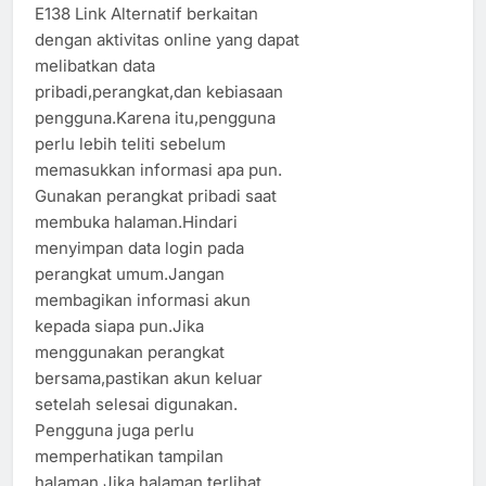
E138 Link Alternatif berkaitan
dengan aktivitas online yang dapat
melibatkan data
pribadi,perangkat,dan kebiasaan
pengguna.Karena itu,pengguna
perlu lebih teliti sebelum
memasukkan informasi apa pun.
Gunakan perangkat pribadi saat
membuka halaman.Hindari
menyimpan data login pada
perangkat umum.Jangan
membagikan informasi akun
kepada siapa pun.Jika
menggunakan perangkat
bersama,pastikan akun keluar
setelah selesai digunakan.
Pengguna juga perlu
memperhatikan tampilan
halaman.Jika halaman terlihat