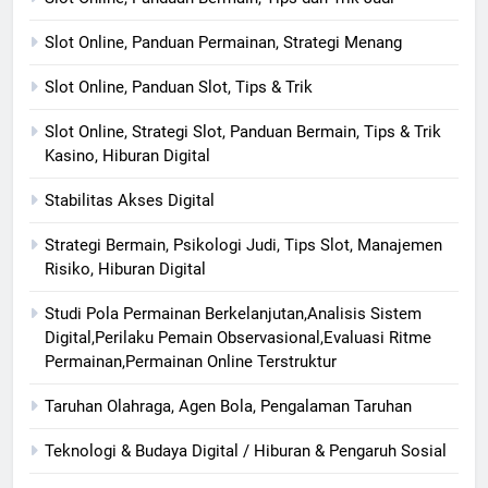
Slot Online, Panduan Permainan, Strategi Menang
Slot Online, Panduan Slot, Tips & Trik
Slot Online, Strategi Slot, Panduan Bermain, Tips & Trik
Kasino, Hiburan Digital
Stabilitas Akses Digital
Strategi Bermain, Psikologi Judi, Tips Slot, Manajemen
Risiko, Hiburan Digital
Studi Pola Permainan Berkelanjutan,Analisis Sistem
Digital,Perilaku Pemain Observasional,Evaluasi Ritme
Permainan,Permainan Online Terstruktur
Taruhan Olahraga, Agen Bola, Pengalaman Taruhan
Teknologi & Budaya Digital / Hiburan & Pengaruh Sosial