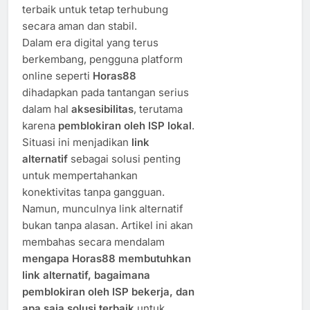
terbaik untuk tetap terhubung
secara aman dan stabil.
Dalam era digital yang terus
berkembang, pengguna platform
online seperti
Horas88
dihadapkan pada tantangan serius
dalam hal
aksesibilitas
, terutama
karena
pemblokiran oleh ISP lokal
.
Situasi ini menjadikan
link
alternatif
sebagai solusi penting
untuk mempertahankan
konektivitas tanpa gangguan.
Namun, munculnya link alternatif
bukan tanpa alasan. Artikel ini akan
membahas secara mendalam
mengapa Horas88 membutuhkan
link alternatif, bagaimana
pemblokiran oleh ISP bekerja, dan
apa saja solusi terbaik
untuk