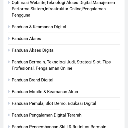
Optimasi Website,Teknologi Akses Digital,Manajemen
Performa Sistem,Infrastruktur Online,Pengalaman
Pengguna
Panduan & Keamanan Digital
Panduan Akses
Panduan Akses Digital
Panduan Bermain, Teknologi Judi, Strategi Slot, Tips
Profesional, Pengalaman Online
Panduan Brand Digital
Panduan Mobile & Keamanan Akun
Panduan Pemula, Slot Demo, Edukasi Digital
Panduan Pengalaman Digital Terarah
Panduan Pengembangan Skill & Rutinitas Bermain