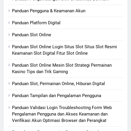
Panduan Pengguna & Keamanan Akun
Panduan Platform Digital
Panduan Slot Online
Panduan Slot Online Login Situs Slot Situs Slot Resmi
Keamanan Slot Digital Fitur Slot Online
Panduan Slot Online Mesin Slot Strategi Permainan
Kasino Tips dan Trik Gaming
Panduan Slot, Permainan Online, Hiburan Digital
Panduan Tampilan dan Pengalaman Pengguna
Panduan Validasi Login Troubleshooting Form Web
Pengalaman Pengguna dan Akses Keamanan dan
Verifikasi Akun Optimasi Browser dan Perangkat