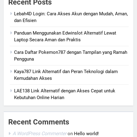
Recent Posts
Lebah4D Login: Cara Akses Akun dengan Mudah, Aman,
dan Efisien
Panduan Menggunakan Edwinslot Alternatif Lewat
Laptop Secara Aman dan Praktis
Cara Daftar Pokemon787 dengan Tampilan yang Ramah
Pengguna
Kaya787 Link Alternatif dan Peran Teknologi dalam
Kemudahan Akses
LAE138 Link Alternatif dengan Akses Cepat untuk
Kebutuhan Online Harian
Recent Comments
A WordPress Commenter
on
Hello world!