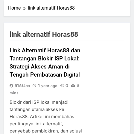
Home
link alternatif Horas88
link alternatif Horas88
Link Alternatif Horas88 dan
Tantangan Blokir ISP Lokal:
Strategi Akses Aman di
Tengah Pembatasan Digital
516f4aa
1 year ago
0
5
mins
Blokir dari ISP lokal menjadi
tantangan utama akses ke
Horas88. Artikel ini membahas
pentingnya link alternatif,
penyebab pemblokiran, dan solusi