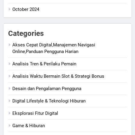
October 2024
Categories
Akses Cepat Digital,Manajemen Navigasi
Online,Panduan Pengguna Harian
Analisis Tren & Perilaku Pemain
Analisis Waktu Bermain Slot & Strategi Bonus
Desain dan Pengalaman Pengguna
Digital Lifestyle & Teknologi Hiburan
Eksplorasi Fitur Digital
Game & Hiburan