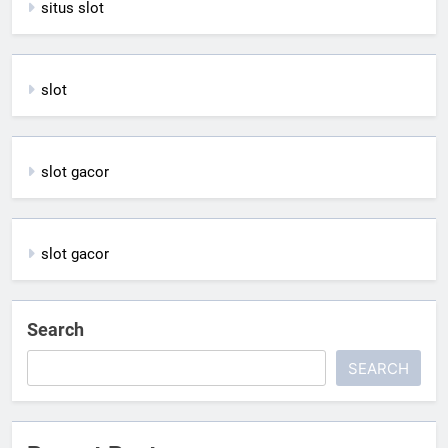
situs slot
slot
slot gacor
slot gacor
Search
SEARCH