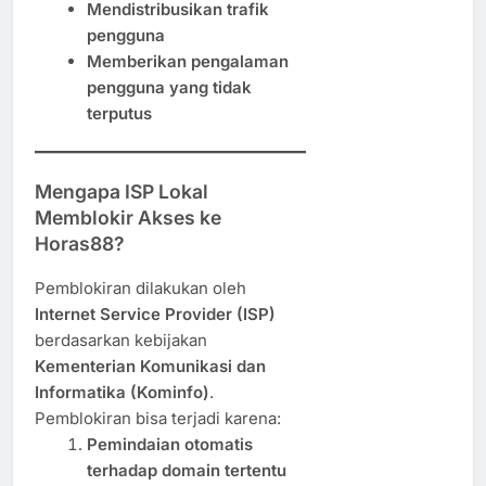
Mendistribusikan trafik
pengguna
Memberikan pengalaman
pengguna yang tidak
terputus
Mengapa ISP Lokal
Memblokir Akses ke
Horas88?
Pemblokiran dilakukan oleh
Internet Service Provider (ISP)
berdasarkan kebijakan
Kementerian Komunikasi dan
Informatika (Kominfo)
.
Pemblokiran bisa terjadi karena:
Pemindaian otomatis
terhadap domain tertentu