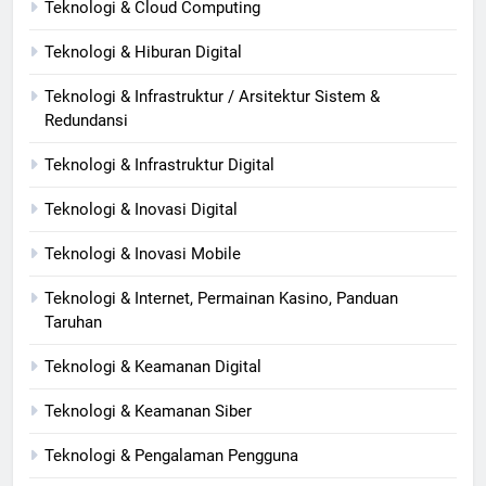
Teknologi & Cloud Computing
Teknologi & Hiburan Digital
Teknologi & Infrastruktur / Arsitektur Sistem &
Redundansi
Teknologi & Infrastruktur Digital
Teknologi & Inovasi Digital
Teknologi & Inovasi Mobile
Teknologi & Internet, Permainan Kasino, Panduan
Taruhan
Teknologi & Keamanan Digital
Teknologi & Keamanan Siber
Teknologi & Pengalaman Pengguna