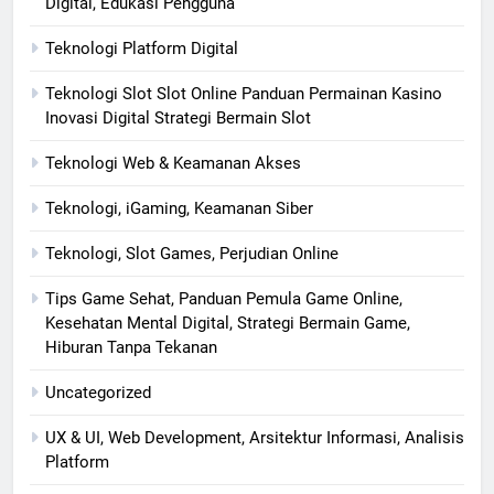
Digital, Edukasi Pengguna
Teknologi Platform Digital
Teknologi Slot Slot Online Panduan Permainan Kasino
Inovasi Digital Strategi Bermain Slot
Teknologi Web & Keamanan Akses
Teknologi, iGaming, Keamanan Siber
Teknologi, Slot Games, Perjudian Online
Tips Game Sehat, Panduan Pemula Game Online,
Kesehatan Mental Digital, Strategi Bermain Game,
Hiburan Tanpa Tekanan
Uncategorized
UX & UI, Web Development, Arsitektur Informasi, Analisis
Platform