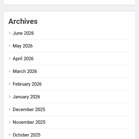
Archives
June 2026
May 2026
April 2026
March 2026
February 2026
January 2026
December 2025
November 2025
October 2025