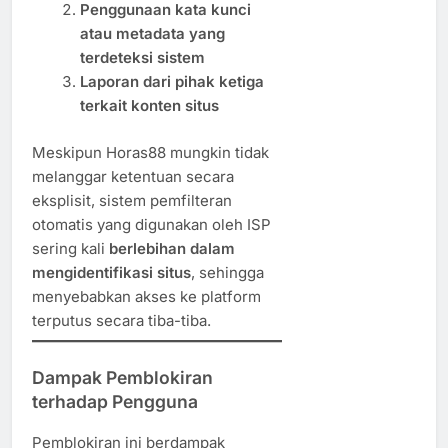
Penggunaan kata kunci
atau metadata yang
terdeteksi sistem
Laporan dari pihak ketiga
terkait konten situs
Meskipun Horas88 mungkin tidak
melanggar ketentuan secara
eksplisit, sistem pemfilteran
otomatis yang digunakan oleh ISP
sering kali
berlebihan dalam
mengidentifikasi situs
, sehingga
menyebabkan akses ke platform
terputus secara tiba-tiba.
Dampak Pemblokiran
terhadap Pengguna
Pemblokiran ini berdampak