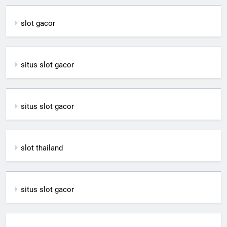
slot gacor
situs slot gacor
situs slot gacor
slot thailand
situs slot gacor