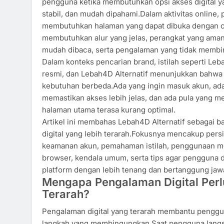
pengguna ketika membutuhkan opsi akses digital ya
stabil, dan mudah dipahami.Dalam aktivitas online,
membutuhkan halaman yang dapat dibuka dengan c
membutuhkan alur yang jelas, perangkat yang aman,
mudah dibaca, serta pengalaman yang tidak membi
Dalam konteks pencarian brand, istilah seperti Le
resmi, dan Lebah4D Alternatif menunjukkan bahwa
kebutuhan berbeda.Ada yang ingin masuk akun, ada
memastikan akses lebih jelas, dan ada pula yang men
halaman utama terasa kurang optimal.
Artikel ini membahas Lebah4D Alternatif sebagai b
digital yang lebih terarah.Fokusnya mencakup pers
keamanan akun, pemahaman istilah, penggunaan mo
browser, kendala umum, serta tips agar pengguna
platform dengan lebih tenang dan bertanggung jaw
Mengapa Pengalaman Digital Perl
Terarah?
Pengalaman digital yang terarah membantu pengg
langkah yang membingungkan.Saat pengguna lan