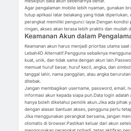
meskipun data akun sebenarnya benar.
Agar pengalaman mobile lebih nyaman, gunakan bro
tutup aplikasi latar belakang yang tidak diperlukan,
perangkat memiliki pengunci layar.Dengan kondisi
ringan, akses akan terasa lebih praktis dan mudah d
Keamanan Akun dalam Pengalaman
Keamanan akun harus menjadi prioritas utama saa
Lebah4D Alternatif.Pengguna sebaiknya menggun
kuat, unik, dan tidak sama dengan akun lain.Passwo
memuat huruf besar, huruf kecil, angka, dan simbo
tanggal lahir, nama panggilan, atau angka beruruta
ditebak.
Jangan membagikan username, password, email, no
informasi akun kepada siapa pun.Data login adalah 
hanya boleh diketahui pemilik akun.Jika ada pihak
dengan alasan bantuan akses, pengguna perlu teta
Jika menggunakan perangkat bersama, jangan me
otomatis di browser.Pastikan keluar dari akun setel
menggunakan perangkat pribadi, tetap aktifkan pen