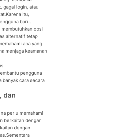
 gagal login, atau
t.Karena itu,
pengguna baru.
na membutuhkan opsi
 alternatif tetap
 memahami apa yang
mana menjaga keamanan
us
 membantu pengguna
a banyak cara secara
, dan
una perlu memahami
in berkaitan dengan
kaitan dengan
elas.Sementara