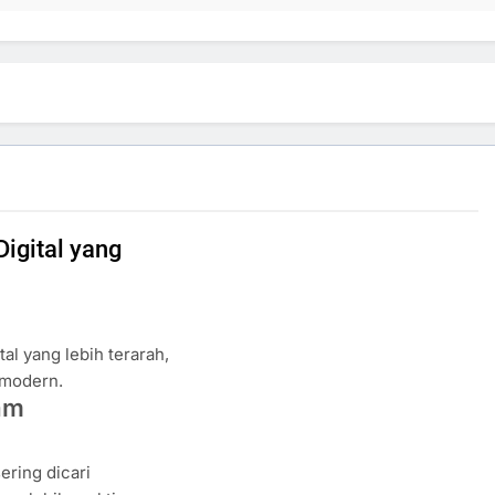
igital yang
al yang lebih terarah,
 modern.
am
ering dicari