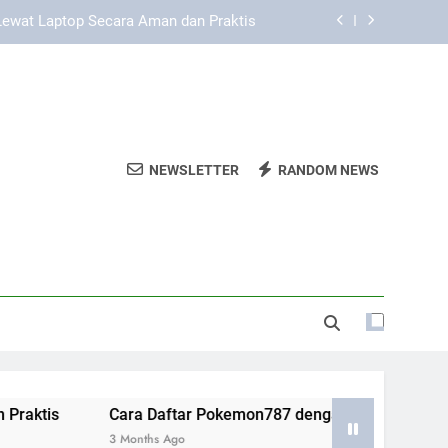
Lewat Laptop Secara Aman dan Praktis
engan Tampilan yang Ramah Pengguna
eran Teknologi dalam Kemudahan Akses
Akun dengan Mudah, Aman, dan Efisien
NEWSLETTER
RANDOM NEWS
Lewat Laptop Secara Aman dan Praktis
engan Tampilan yang Ramah Pengguna
eran Teknologi dalam Kemudahan Akses
Cara Daftar Pokemon787 dengan Tampilan yang Ramah Pe
3 Months Ago