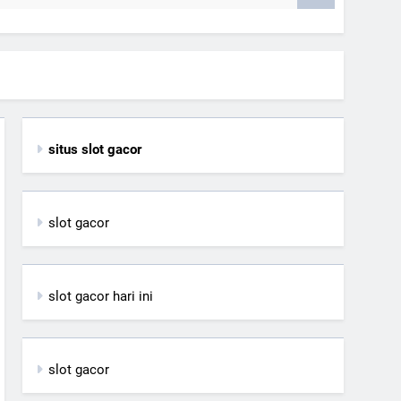
situs slot gacor
slot gacor
slot gacor hari ini
slot gacor