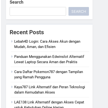
Search
SEARCH
Recent Posts
Lebah4D Login: Cara Akses Akun dengan
Mudah, Aman, dan Efisien
Panduan Menggunakan Edwinslot Alternatif
Lewat Laptop Secara Aman dan Praktis
Cara Daftar Pokemon787 dengan Tampilan
yang Ramah Pengguna
Kaya787 Link Alternatif dan Peran Teknologi
dalam Kemudahan Akses
LAE138 Link Alternatif dengan Akses Cepat
untuk Kebutuhan Online Harian