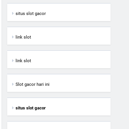
situs slot gacor
link slot
link slot
Slot gacor hari ini
situs slot gacor