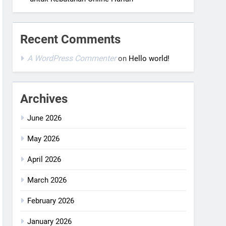
Recent Comments
A WordPress Commenter
on
Hello world!
Archives
June 2026
May 2026
April 2026
March 2026
February 2026
January 2026