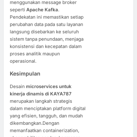
menggunakan message broker
seperti
Apache Kafka
.
Pendekatan ini memastikan setiap
perubahan data pada satu layanan
langsung disebarkan ke seluruh
sistem tanpa penundaan, menjaga
konsistensi dan kecepatan dalam
proses analitik maupun
operasional.
Kesimpulan
Desain
microservices untuk
kinerja dinamis di KAYA787
merupakan langkah strategis
dalam menciptakan platform digital
yang efisien, tangguh, dan mudah
dikembangkan.Dengan
memanfaatkan containerization,