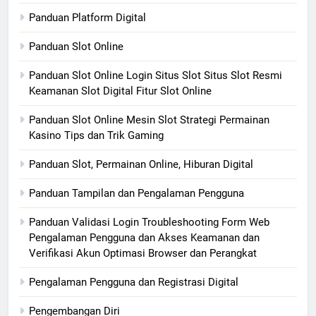
Panduan Platform Digital
Panduan Slot Online
Panduan Slot Online Login Situs Slot Situs Slot Resmi
Keamanan Slot Digital Fitur Slot Online
Panduan Slot Online Mesin Slot Strategi Permainan
Kasino Tips dan Trik Gaming
Panduan Slot, Permainan Online, Hiburan Digital
Panduan Tampilan dan Pengalaman Pengguna
Panduan Validasi Login Troubleshooting Form Web
Pengalaman Pengguna dan Akses Keamanan dan
Verifikasi Akun Optimasi Browser dan Perangkat
Pengalaman Pengguna dan Registrasi Digital
Pengembangan Diri