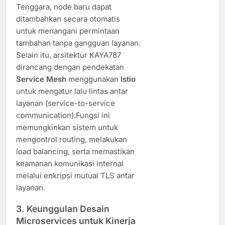
Tenggara, node baru dapat
ditambahkan secara otomatis
untuk menangani permintaan
tambahan tanpa gangguan layanan.
Selain itu, arsitektur KAYA787
dirancang dengan pendekatan
Service Mesh
menggunakan
Istio
untuk mengatur lalu lintas antar
layanan (service-to-service
communication).Fungsi ini
memungkinkan sistem untuk
mengontrol routing, melakukan
load balancing, serta memastikan
keamanan komunikasi internal
melalui enkripsi mutual TLS antar
layanan.
3. Keunggulan Desain
Microservices untuk Kinerja