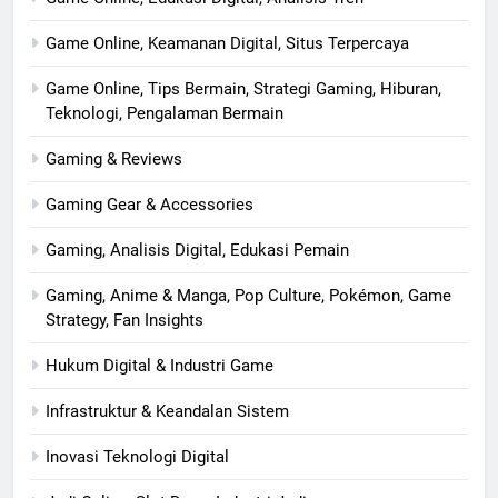
Game Online, Keamanan Digital, Situs Terpercaya
Game Online, Tips Bermain, Strategi Gaming, Hiburan,
Teknologi, Pengalaman Bermain
Gaming & Reviews
Gaming Gear & Accessories
Gaming, Analisis Digital, Edukasi Pemain
Gaming, Anime & Manga, Pop Culture, Pokémon, Game
Strategy, Fan Insights
Hukum Digital & Industri Game
Infrastruktur & Keandalan Sistem
Inovasi Teknologi Digital