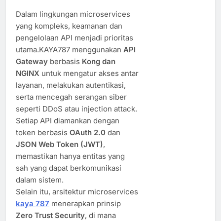
Dalam lingkungan microservices
yang kompleks, keamanan dan
pengelolaan API menjadi prioritas
utama.KAYA787 menggunakan
API
Gateway
berbasis
Kong dan
NGINX
untuk mengatur akses antar
layanan, melakukan autentikasi,
serta mencegah serangan siber
seperti DDoS atau injection attack.
Setiap API diamankan dengan
token berbasis
OAuth 2.0
dan
JSON Web Token (JWT)
,
memastikan hanya entitas yang
sah yang dapat berkomunikasi
dalam sistem.
Selain itu, arsitektur microservices
kaya 787
menerapkan prinsip
Zero Trust Security
, di mana