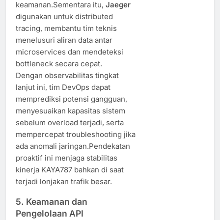
keamanan.Sementara itu,
Jaeger
digunakan untuk distributed
tracing, membantu tim teknis
menelusuri aliran data antar
microservices dan mendeteksi
bottleneck secara cepat.
Dengan observabilitas tingkat
lanjut ini, tim DevOps dapat
memprediksi potensi gangguan,
menyesuaikan kapasitas sistem
sebelum overload terjadi, serta
mempercepat troubleshooting jika
ada anomali jaringan.Pendekatan
proaktif ini menjaga stabilitas
kinerja KAYA787 bahkan di saat
terjadi lonjakan trafik besar.
5. Keamanan dan
Pengelolaan API