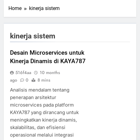
Home
kinerja sistem
kinerja sistem
Desain Microservices untuk
Kinerja Dinamis di KAYA787
516f4aa
10 months
ago
0
8 mins
Analisis mendalam tentang
penerapan arsitektur
microservices pada platform
KAYA787 yang dirancang untuk
meningkatkan kinerja dinamis,
skalabilitas, dan efisiensi
operasional melalui integrasi