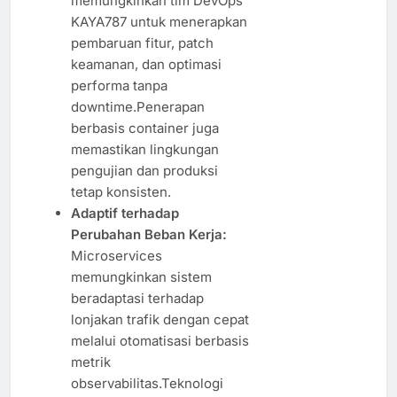
memungkinkan tim DevOps
KAYA787 untuk menerapkan
pembaruan fitur, patch
keamanan, dan optimasi
performa tanpa
downtime.Penerapan
berbasis container juga
memastikan lingkungan
pengujian dan produksi
tetap konsisten.
Adaptif terhadap
Perubahan Beban Kerja:
Microservices
memungkinkan sistem
beradaptasi terhadap
lonjakan trafik dengan cepat
melalui otomatisasi berbasis
metrik
observabilitas.Teknologi