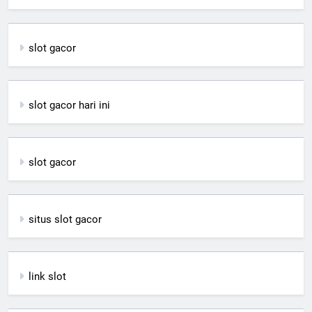
slot gacor
slot gacor hari ini
slot gacor
situs slot gacor
link slot