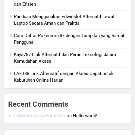
dan Efisien
Panduan Menggunakan Edwinslot Alternatif Lewat
Laptop Secara Aman dan Praktis
Cara Daftar Pokemon787 dengan Tampilan yang Ramah
Pengguna
Kaya787 Link Alternatif dan Peran Teknologi dalam
Kemudahan Akses
LAE138 Link Alternatif dengan Akses Cepat untuk
Kebutuhan Online Harian
Recent Comments
A WordPress Commenter
on
Hello world!