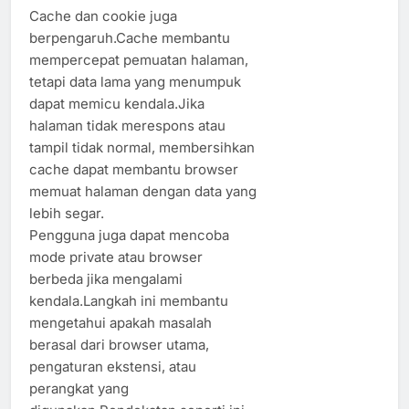
Cache dan cookie juga
berpengaruh.Cache membantu
mempercepat pemuatan halaman,
tetapi data lama yang menumpuk
dapat memicu kendala.Jika
halaman tidak merespons atau
tampil tidak normal, membersihkan
cache dapat membantu browser
memuat halaman dengan data yang
lebih segar.
Pengguna juga dapat mencoba
mode private atau browser
berbeda jika mengalami
kendala.Langkah ini membantu
mengetahui apakah masalah
berasal dari browser utama,
pengaturan ekstensi, atau
perangkat yang