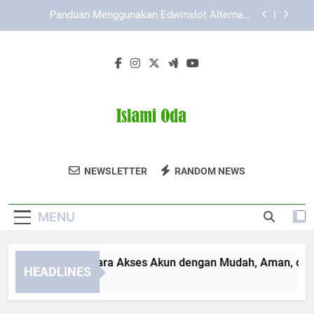
Skip
Cara Daftar Pokemon787 dengan Tampilan yang
to
Ramah Pengguna
content
Kaya787 Link Alternatif dan Peran Teknologi
dalam Kemudahan Akses
Lebah4D Login: Cara Akses Akun dengan Mudah,
Aman, dan Efisien
Panduan Menggunakan Edwinslot Alternatif
Lewat Laptop Secara Aman dan Praktis
Cara Daftar Pokemon787 dengan Tampilan yang
Ramah Pengguna
Islami Oda
Temukan Artikel Dan Konten Religi Di Islami
Kaya787 Link Alternatif dan Peran Teknologi
NEWSLETTER
RANDOM NEWS
dalam Kemudahan Akses
Oda.
MENU
bah4D Login: Cara Akses Akun dengan Mudah, Aman, dan Efis
HEADLINES
Months Ago