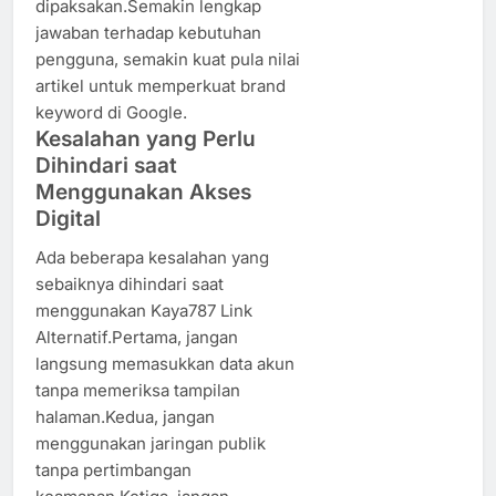
dipaksakan.Semakin lengkap
jawaban terhadap kebutuhan
pengguna, semakin kuat pula nilai
artikel untuk memperkuat brand
keyword di Google.
Kesalahan yang Perlu
Dihindari saat
Menggunakan Akses
Digital
Ada beberapa kesalahan yang
sebaiknya dihindari saat
menggunakan Kaya787 Link
Alternatif.Pertama, jangan
langsung memasukkan data akun
tanpa memeriksa tampilan
halaman.Kedua, jangan
menggunakan jaringan publik
tanpa pertimbangan