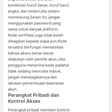
kombinasi huruf besar, huruf kecil,
angka, dan simbol jika sistem
mendukung.Selain itu, jangan
menggunakan password yang
sama untuk banyak platform.
Kode verifikasi juga tidak boleh
dibagikan kepada siapa pun.Kode
tersebut berfungsi memastikan
bahwa akses benar-benar
dilakukan oleh pemilik akun.Jika
pengguna menerima kode padahal
tidak sedang mencoba masuk,
jangan membagikannya dan
lakukan pemeriksaan keamanan
akun.
Perangkat Pribadi dan
Kontrol Akses
Perangkat pribadi memberi kontrol