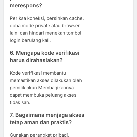
merespons?
Periksa koneksi, bersihkan cache,
coba mode private atau browser
lain, dan hindari menekan tombol
login berulang kali.
6. Mengapa kode verifikasi
harus dirahasiakan?
Kode verifikasi membantu
memastikan akses dilakukan oleh
pemilik akun.Membagikannya
dapat membuka peluang akses
tidak sah.
7. Bagaimana menjaga akses
tetap aman dan praktis?
Gunakan perangkat pribadi,