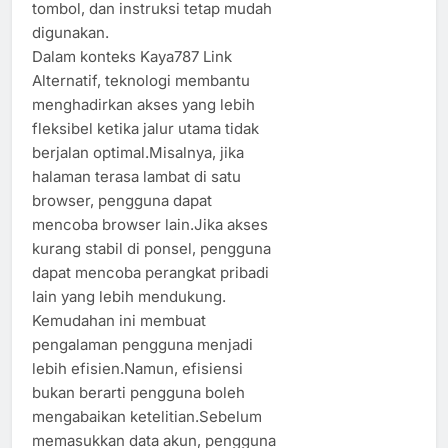
tombol, dan instruksi tetap mudah
digunakan.
Dalam konteks Kaya787 Link
Alternatif, teknologi membantu
menghadirkan akses yang lebih
fleksibel ketika jalur utama tidak
berjalan optimal.Misalnya, jika
halaman terasa lambat di satu
browser, pengguna dapat
mencoba browser lain.Jika akses
kurang stabil di ponsel, pengguna
dapat mencoba perangkat pribadi
lain yang lebih mendukung.
Kemudahan ini membuat
pengalaman pengguna menjadi
lebih efisien.Namun, efisiensi
bukan berarti pengguna boleh
mengabaikan ketelitian.Sebelum
memasukkan data akun, pengguna