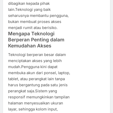
dibagikan kepada pihak
lain.Teknologi yang baik
seharusnya membantu pengguna,
bukan membuat proses akses
menjadi rumit atau berisiko.
Mengapa Teknologi
Berperan Penting dalam
Kemudahan Akses
Teknologi berperan besar dalam
menciptakan akses yang lebih
mudah.Pengguna kini dapat
membuka akun dari ponsel, laptop,
tablet, atau perangkat lain tanpa
harus bergantung pada satu jenis
perangkat saja.Sistem yang
responsif memungkinkan tampilan
halaman menyesuaikan ukuran
layar, sehingga kolom input,