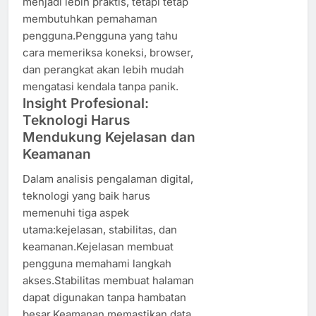
menjadi lebih praktis, tetapi tetap
membutuhkan pemahaman
pengguna.Pengguna yang tahu
cara memeriksa koneksi, browser,
dan perangkat akan lebih mudah
mengatasi kendala tanpa panik.
Insight Profesional:
Teknologi Harus
Mendukung Kejelasan dan
Keamanan
Dalam analisis pengalaman digital,
teknologi yang baik harus
memenuhi tiga aspek
utama:kejelasan, stabilitas, dan
keamanan.Kejelasan membuat
pengguna memahami langkah
akses.Stabilitas membuat halaman
dapat digunakan tanpa hambatan
besar.Keamanan memastikan data