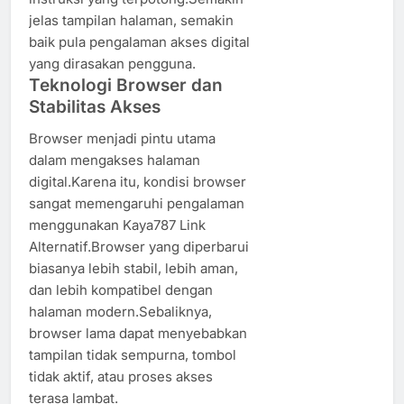
jelas tampilan halaman, semakin
baik pula pengalaman akses digital
yang dirasakan pengguna.
Teknologi Browser dan
Stabilitas Akses
Browser menjadi pintu utama
dalam mengakses halaman
digital.Karena itu, kondisi browser
sangat memengaruhi pengalaman
menggunakan Kaya787 Link
Alternatif.Browser yang diperbarui
biasanya lebih stabil, lebih aman,
dan lebih kompatibel dengan
halaman modern.Sebaliknya,
browser lama dapat menyebabkan
tampilan tidak sempurna, tombol
tidak aktif, atau proses akses
terasa lambat.