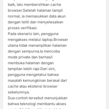
baik, lalu membersihkan cache
browser.Setelah halaman tampil
normal, ia memasukkan data akun
dengan teliti dan menyelesaikan
proses verifikasi.
Pada skenario lain, pengguna
mengakses melalui laptop.Browser
utama tidak menampilkan halaman
dengan sempurna.Ia mencoba
mode private dan berhasil
membuka halaman dengan
tampilan lebih rapi.Dari sini,
pengguna mengetahui bahwa
masalah kemungkinan berasal dari
cache atau ekstensi browser
sebelumnya.
Dua contoh tersebut menunjukkan
bahwa teknologi membantu akses