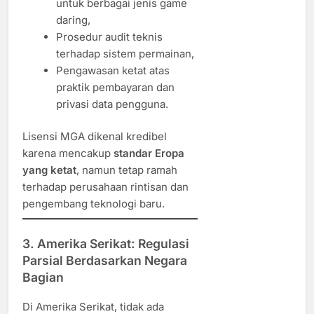
untuk berbagai jenis game
daring,
Prosedur audit teknis
terhadap sistem permainan,
Pengawasan ketat atas
praktik pembayaran dan
privasi data pengguna.
Lisensi MGA dikenal kredibel
karena mencakup
standar Eropa
yang ketat
, namun tetap ramah
terhadap perusahaan rintisan dan
pengembang teknologi baru.
3. Amerika Serikat: Regulasi
Parsial Berdasarkan Negara
Bagian
Di Amerika Serikat, tidak ada