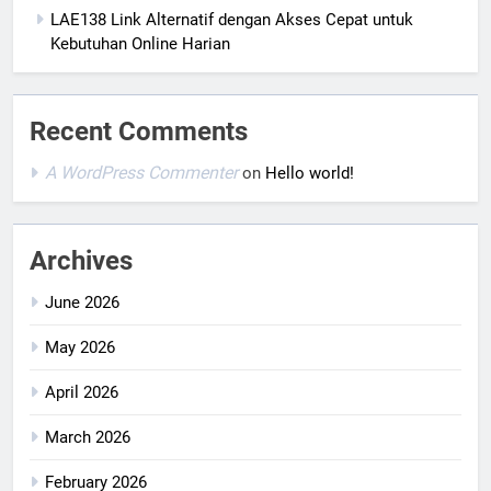
LAE138 Link Alternatif dengan Akses Cepat untuk
Kebutuhan Online Harian
Recent Comments
A WordPress Commenter
on
Hello world!
Archives
June 2026
May 2026
April 2026
March 2026
February 2026