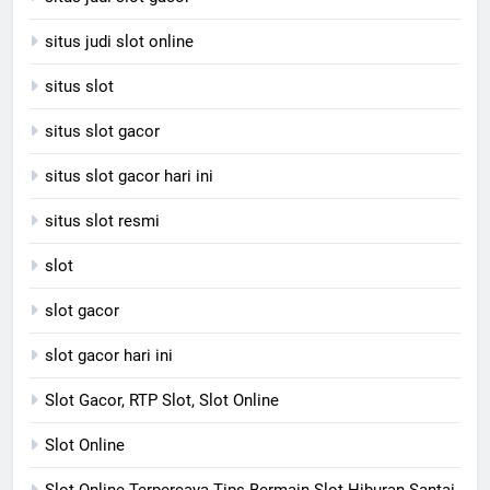
situs judi slot online
situs slot
situs slot gacor
situs slot gacor hari ini
situs slot resmi
slot
slot gacor
slot gacor hari ini
Slot Gacor, RTP Slot, Slot Online
Slot Online
Slot Online Terpercaya Tips Bermain Slot Hiburan Santai