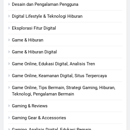
Desain dan Pengalaman Pengguna
Digital Lifestyle & Teknologi Hiburan
Eksplorasi Fitur Digital
Game & Hiburan
Game & Hiburan Digital
Game Online, Edukasi Digital, Analisis Tren
Game Online, Keamanan Digital, Situs Terpercaya
Game Online, Tips Bermain, Strategi Gaming, Hiburan,
Teknologi, Pengalaman Bermain
Gaming & Reviews
Gaming Gear & Accessories
Gaming, Analisis Digital, Edukasi Pemain