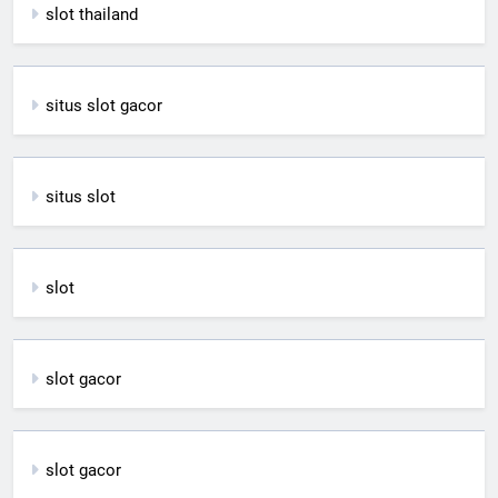
slot thailand
situs slot gacor
situs slot
slot
slot gacor
slot gacor