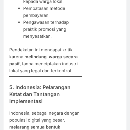
kepada warga lokal,
Pembatasan metode
pembayaran,
Pengawasan terhadap
praktik promosi yang
menyesatkan.
Pendekatan ini mendapat kritik
karena
melindungi warga secara
pasif
, tanpa menciptakan industri
lokal yang legal dan terkontrol.
5. Indonesia: Pelarangan
Ketat dan Tantangan
Implementasi
Indonesia, sebagai negara dengan
populasi digital yang besar,
melarang semua bentuk