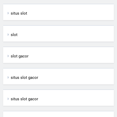
situs slot
slot
slot gacor
situs slot gacor
situs slot gacor