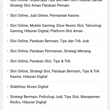
Strategi Slot Aman Panduan Pemain
Slot Online, Judi Online, Permainan Kasino
Slot Online, Mobile Gaming, Situs Resmi Slot, Teknologi
Gaming, Hiburan Digital, Platform Slot Aman
Slot Online, Panduan Bermain, Tips dan Trik Judi
Slot Online, Panduan Permainan, Strategi Menang
Slot Online, Panduan Slot, Tips & Trik
Slot Online, Strategi Slot, Panduan Bermain, Tips & Trik
Kasino, Hiburan Digital
Stabilitas Akses Digital
Strategi Bermain, Psikologi Judi, Tips Slot, Manajemen
Risiko, Hiburan Digital