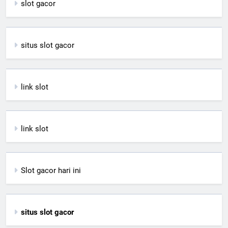
slot gacor
situs slot gacor
link slot
link slot
Slot gacor hari ini
situs slot gacor