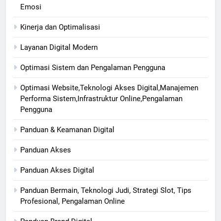
Emosi
Kinerja dan Optimalisasi
Layanan Digital Modern
Optimasi Sistem dan Pengalaman Pengguna
Optimasi Website,Teknologi Akses Digital,Manajemen
Performa Sistem,Infrastruktur Online,Pengalaman
Pengguna
Panduan & Keamanan Digital
Panduan Akses
Panduan Akses Digital
Panduan Bermain, Teknologi Judi, Strategi Slot, Tips
Profesional, Pengalaman Online