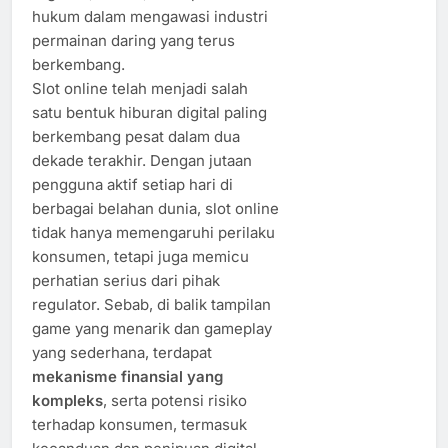
hukum dalam mengawasi industri
permainan daring yang terus
berkembang.
Slot online telah menjadi salah
satu bentuk hiburan digital paling
berkembang pesat dalam dua
dekade terakhir. Dengan jutaan
pengguna aktif setiap hari di
berbagai belahan dunia, slot online
tidak hanya memengaruhi perilaku
konsumen, tetapi juga memicu
perhatian serius dari pihak
regulator. Sebab, di balik tampilan
game yang menarik dan gameplay
yang sederhana, terdapat
mekanisme finansial yang
kompleks
, serta potensi risiko
terhadap konsumen, termasuk