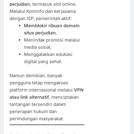
perjudian
, termasuk slot online.
Melalui Kominfo dan kerjasama
dengan ISP, pemerintah aktif:
Memblokir ribuan domain
situs perjudian
,
Menindak promosi melalui
media sosial,
Menggalakkan edukasi
digital yang sehat.
Namun demikian, banyak
pengguna tetap mengakses
platform internasional melalui
VPN
atau link alternatif
, menciptakan
tantangan tersendiri dalam
penerapan hukum dan
perlindungan masyarakat.