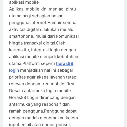
aplikasi mobile
Aplikasi mobile kini menjadi pintu
utama bagi sebagian besar
pengguna internet.Hampir semua
aktivitas digital dilakukan melalui
smartphone, mulai dari komunikasi
hingga transaksi digital.Oleh
karena itu, integrasi login dengan
aplikasi mobile menjadi kebutuhan
utama.Platform seperti
horas88
login
menjadikan hal ini sebagai
prioritas agar akses layanan tetap
relevan dengan tren mobile-first.
Desain antarmuka login mobile
Horas88 Login dirancang dengan
antarmuka yang responsif dan
ramah pengguna.Pengguna dapat
dengan mudah menemukan kolom
input email atau nomor ponsel,