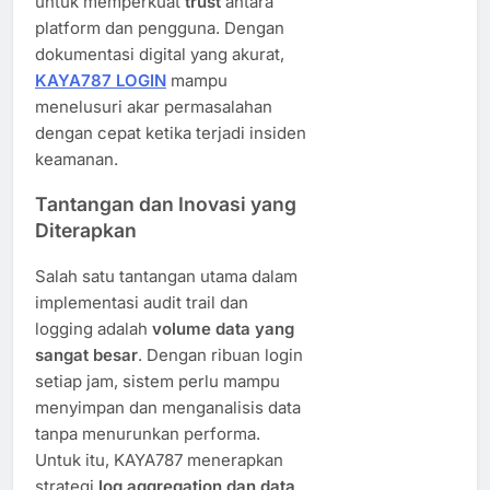
untuk memperkuat
trust
antara
platform dan pengguna. Dengan
dokumentasi digital yang akurat,
KAYA787 LOGIN
mampu
menelusuri akar permasalahan
dengan cepat ketika terjadi insiden
keamanan.
Tantangan dan Inovasi yang
Diterapkan
Salah satu tantangan utama dalam
implementasi audit trail dan
logging adalah
volume data yang
sangat besar
. Dengan ribuan login
setiap jam, sistem perlu mampu
menyimpan dan menganalisis data
tanpa menurunkan performa.
Untuk itu, KAYA787 menerapkan
strategi
log aggregation dan data