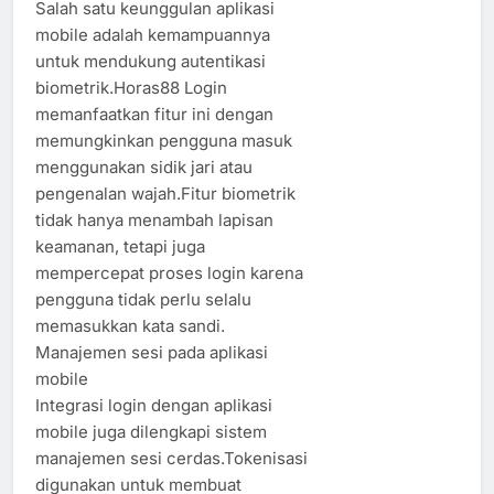
Salah satu keunggulan aplikasi
mobile adalah kemampuannya
untuk mendukung autentikasi
biometrik.Horas88 Login
memanfaatkan fitur ini dengan
memungkinkan pengguna masuk
menggunakan sidik jari atau
pengenalan wajah.Fitur biometrik
tidak hanya menambah lapisan
keamanan, tetapi juga
mempercepat proses login karena
pengguna tidak perlu selalu
memasukkan kata sandi.
Manajemen sesi pada aplikasi
mobile
Integrasi login dengan aplikasi
mobile juga dilengkapi sistem
manajemen sesi cerdas.Tokenisasi
digunakan untuk membuat