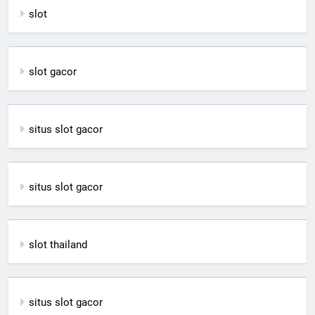
slot
slot gacor
situs slot gacor
situs slot gacor
slot thailand
situs slot gacor