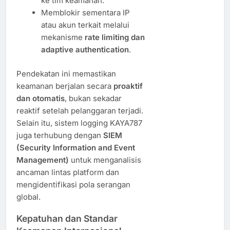
ke tim keamanan.
Memblokir sementara IP
atau akun terkait melalui
mekanisme
rate limiting dan
adaptive authentication
.
Pendekatan ini memastikan
keamanan berjalan secara
proaktif
dan otomatis
, bukan sekadar
reaktif setelah pelanggaran terjadi.
Selain itu, sistem logging KAYA787
juga terhubung dengan
SIEM
(Security Information and Event
Management)
untuk menganalisis
ancaman lintas platform dan
mengidentifikasi pola serangan
global.
Kepatuhan dan Standar