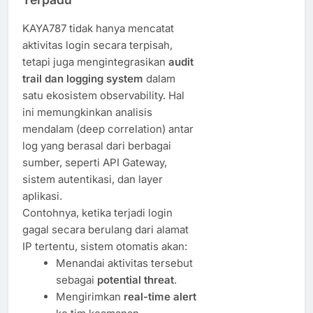
KAYA787 tidak hanya mencatat
aktivitas login secara terpisah,
tetapi juga mengintegrasikan
audit
trail dan logging system
dalam
satu ekosistem observability. Hal
ini memungkinkan analisis
mendalam (deep correlation) antar
log yang berasal dari berbagai
sumber, seperti API Gateway,
sistem autentikasi, dan layer
aplikasi.
Contohnya, ketika terjadi login
gagal secara berulang dari alamat
IP tertentu, sistem otomatis akan:
Menandai aktivitas tersebut
sebagai
potential threat
.
Mengirimkan
real-time alert