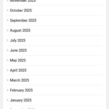
November 2025
October 2025
September 2025
August 2025
July 2025
June 2025
May 2025
April 2025
March 2025
February 2025
January 2025