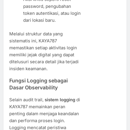
password, pengubahan
token autentikasi, atau login
dari lokasi baru.
Melalui struktur data yang
sistematis ini, KAYA787
memastikan setiap aktivitas login
memiliki jejak digital yang dapat
ditelusuri secara detail jika terjadi
insiden keamanan.
Fungsi Logging sebagai
Dasar Observability
Selain audit trail,
sistem logging
di
KAYA787 memainkan peran
penting dalam menjaga keandalan
dan performa proses login.
Logging mencatat peristiwa