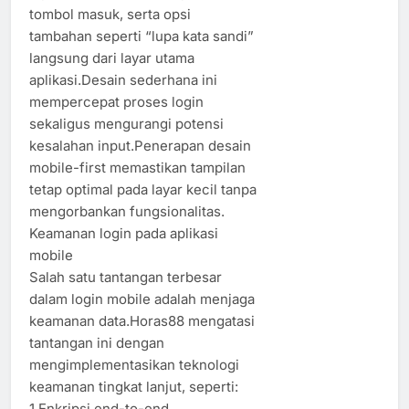
tombol masuk, serta opsi
tambahan seperti “lupa kata sandi”
langsung dari layar utama
aplikasi.Desain sederhana ini
mempercepat proses login
sekaligus mengurangi potensi
kesalahan input.Penerapan desain
mobile-first memastikan tampilan
tetap optimal pada layar kecil tanpa
mengorbankan fungsionalitas.
Keamanan login pada aplikasi
mobile
Salah satu tantangan terbesar
dalam login mobile adalah menjaga
keamanan data.Horas88 mengatasi
tantangan ini dengan
mengimplementasikan teknologi
keamanan tingkat lanjut, seperti:
1.Enkripsi end-to-end