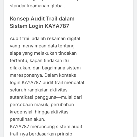
standar keamanan global.
Konsep Audit Trail dalam
Sistem Login KAYA787
Audit trail adalah rekaman digital
yang menyimpan data tentang
siapa yang melakukan tindakan
tertentu, kapan tindakan itu
dilakukan, dan bagaimana sistem
meresponsnya. Dalam konteks
login KAYA787, audit trail mencatat
seluruh rangkaian aktivitas
autentikasi pengguna—mulai dari
percobaan masuk, perubahan
kredensial, hingga aktivitas
pemulihan akun.
KAYA787 merancang sistem audit
trail-nya berdasarkan prinsip