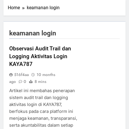
Home
keamanan login
keamanan login
Observasi Audit Trail dan
Logging Aktivitas Login
KAYA787
516f4aa
10 months
ago
0
8 mins
Artikel ini membahas penerapan
sistem audit trail dan logging
aktivitas login di KAYA787,
berfokus pada cara platform ini
menjaga keamanan, transparansi,
serta akuntabilitas dalam setiap