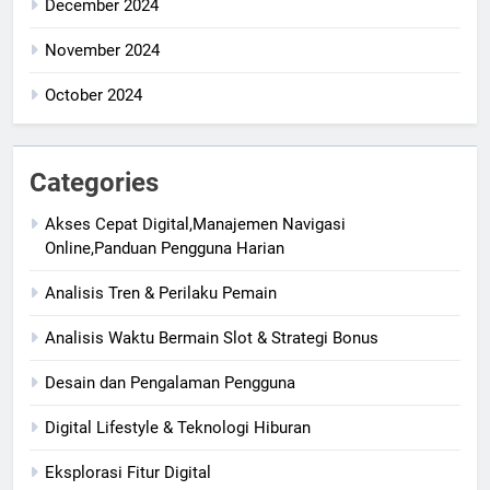
December 2024
November 2024
October 2024
Categories
Akses Cepat Digital,Manajemen Navigasi
Online,Panduan Pengguna Harian
Analisis Tren & Perilaku Pemain
Analisis Waktu Bermain Slot & Strategi Bonus
Desain dan Pengalaman Pengguna
Digital Lifestyle & Teknologi Hiburan
Eksplorasi Fitur Digital