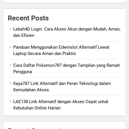
Recent Posts
Lebah4D Login: Cara Akses Akun dengan Mudah, Aman,
dan Efisien
Panduan Menggunakan Edwinslot Alternatif Lewat
Laptop Secara Aman dan Praktis
Cara Daftar Pokemon787 dengan Tampilan yang Ramah
Pengguna
Kaya787 Link Alternatif dan Peran Teknologi dalam
Kemudahan Akses
LAE138 Link Alternatif dengan Akses Cepat untuk
Kebutuhan Online Harian