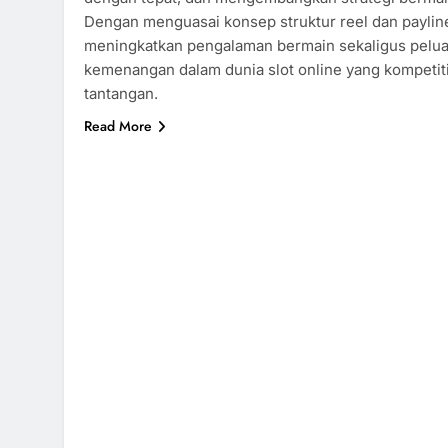
Dengan menguasai konsep struktur reel dan paylin
meningkatkan pengalaman bermain sekaligus pelu
kemenangan dalam dunia slot online yang kompetit
tantangan.
Read More