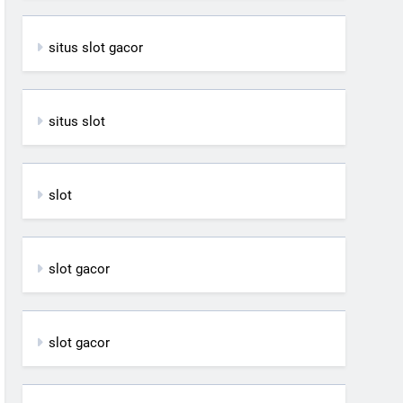
situs slot gacor
situs slot
slot
slot gacor
slot gacor