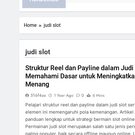
Home
judi slot
judi slot
Struktur Reel dan Payline dalam Judi 
Memahami Dasar untuk Meningkatka
Menang
516f4aa
1 Year Ago
0
6 Mins
Pelajari struktur reel dan payline dalam judi slot s
elemen ini memengaruhi pola kemenangan. Artikel
panduan lengkap untuk strategi bermain slot online
Permainan judi slot merupakan salah satu jenis pe
paling populer, baik secara offline maupun online.