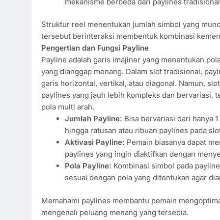
mekanisme berbeda dari paylines tradisional
Struktur reel menentukan jumlah simbol yang munc
tersebut berinteraksi membentuk kombinasi keme
Pengertian dan Fungsi Payline
Payline adalah garis imajiner yang menentukan pol
yang dianggap menang. Dalam slot tradisional, pay
garis horizontal, vertikal, atau diagonal. Namun, sl
paylines yang jauh lebih kompleks dan bervariasi, 
pola multi arah.
Jumlah Payline:
Bisa bervariasi dari hanya 1 
hingga ratusan atau ribuan paylines pada sl
Aktivasi Payline:
Pemain biasanya dapat mem
paylines yang ingin diaktifkan dengan menye
Pola Payline:
Kombinasi simbol pada paylines
sesuai dengan pola yang ditentukan agar d
Memahami paylines membantu pemain mengoptimal
mengenali peluang menang yang tersedia.