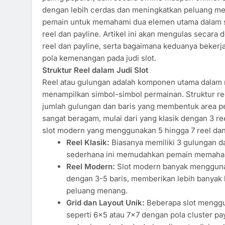
dengan lebih cerdas dan meningkatkan peluang me
pemain untuk memahami dua elemen utama dalam slo
reel dan payline. Artikel ini akan mengulas secara d
reel dan payline, serta bagaimana keduanya beker
pola kemenangan pada judi slot.
Struktur Reel dalam Judi Slot
Reel atau gulungan adalah komponen utama dalam
menampilkan simbol-simbol permainan. Struktur re
jumlah gulungan dan baris yang membentuk area pe
sangat beragam, mulai dari yang klasik dengan 3 ree
slot modern yang menggunakan 5 hingga 7 reel dan
Reel Klasik:
Biasanya memiliki 3 gulungan dan
sederhana ini memudahkan pemain memaham
Reel Modern:
Slot modern banyak mengguna
dengan 3-5 baris, memberikan lebih banyak
peluang menang.
Grid dan Layout Unik:
Beberapa slot menggu
seperti 6×5 atau 7×7 dengan pola cluster p