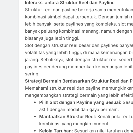
Interaksi antara Struktur Reel dan Payline
Struktur reel dan payline bekerja sama menentuka
kombinasi simbol dapat terbentuk. Dengan jumlah r
lebih banyak, serta paylines yang kompleks, slot m
banyak peluang kombinasi menang, namun dengan 
biasanya juga lebih tinggi.
Slot dengan struktur reel besar dan paylines bany
volatilitas yang lebih tinggi, di mana kemenangan bi
jarang. Sebaliknya, slot dengan struktur reel seder
paylines cenderung memberikan kemenangan lebih k
sering.
Strategi Bermain Berdasarkan Struktur Reel dan P
Memahami struktur reel dan payline memungkinka
mengembangkan strategi bermain yang lebih efektif
Pilih Slot dengan Payline yang Sesuai:
Sesua
aktif dengan modal dan gaya bermain.
Manfaatkan Struktur Reel:
Kenali pola reel 
kombinasi yang mungkin muncul.
Kelola Taruhan:
Sesuaikan nilai taruhan den