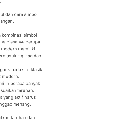
.
ul dan cara simbol
nangan.
a kombinasi simbol
line biasanya berupa
ot modern memiliki
termasuk zig-zag dan
garis pada slot klasik
ot modern.
ilih berapa banyak
suaikan taruhan.
 yang aktif harus
ianggap menang.
kan taruhan dan