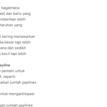
n bagaimana
eel dan baris yang
emberikan lebih
taruhan yang
ak sering menawarkan
sa besar tapi lebih
hana dan sedikit
ecil tapi lebih
ayline
n pemain untuk
, seperti:
ikan jumlah paylines
untuk mengantisipasi
gan jumlah paylines