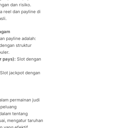
gan dan risiko.
 reel dan payline di
li.
ragam
an payline adalah:
dengan struktur
uler.
r pays):
Slot dengan
Slot jackpot dengan
alam permainan judi
 peluang
alam tentang
ai, mengatur taruhan
 yang efektif.