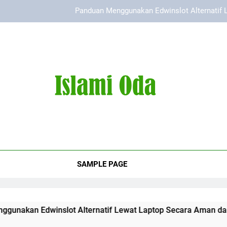
Panduan Menggunakan Edwinslot Alternatif 
Cara Daftar Pokemon787 d
Kaya787 Link Alternatif dan P
Lebah4D Login: Cara Akses 
Panduan Menggunakan Edwinslot Alternatif 
Cara Daftar Pokemon787 d
ami Oda
tikel Dan Konten Religi Di Islami Oda.
Kaya787 Link Alternatif dan P
SAMPLE PAGE
dwinslot Alternatif Lewat Laptop Secara Aman dan Praktis