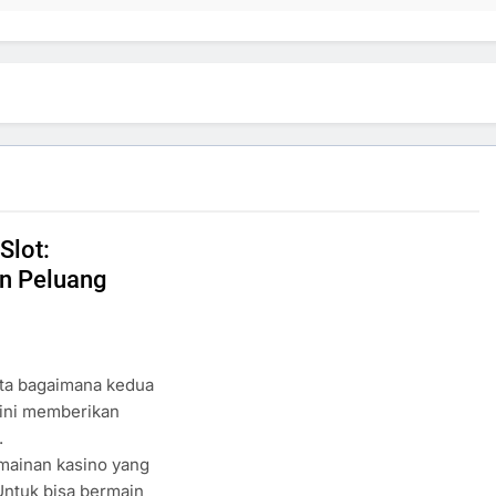
Slot:
n Peluang
erta bagaimana kedua
 ini memberikan
.
rmainan kasino yang
 Untuk bisa bermain