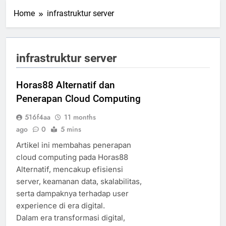
Home
infrastruktur server
infrastruktur server
Horas88 Alternatif dan
Penerapan Cloud Computing
516f4aa
11 months
ago
0
5 mins
Artikel ini membahas penerapan
cloud computing pada Horas88
Alternatif, mencakup efisiensi
server, keamanan data, skalabilitas,
serta dampaknya terhadap user
experience di era digital.
Dalam era transformasi digital,