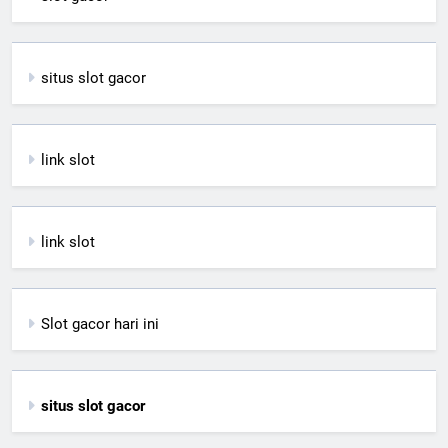
situs slot gacor
link slot
link slot
Slot gacor hari ini
situs slot gacor