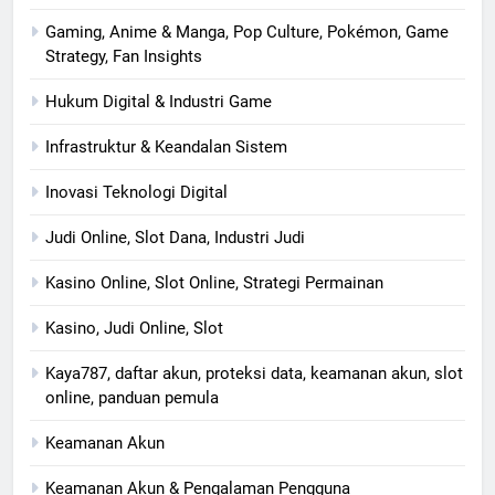
Gaming, Anime & Manga, Pop Culture, Pokémon, Game
Strategy, Fan Insights
Hukum Digital & Industri Game
Infrastruktur & Keandalan Sistem
Inovasi Teknologi Digital
Judi Online, Slot Dana, Industri Judi
Kasino Online, Slot Online, Strategi Permainan
Kasino, Judi Online, Slot
Kaya787, daftar akun, proteksi data, keamanan akun, slot
online, panduan pemula
Keamanan Akun
Keamanan Akun & Pengalaman Pengguna