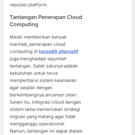
reputasi platform.
Tantangan Penerapan Cloud
Computing
Meski memberikan banyak
manfaat, penerapan cloud
computing di
horas88 alternatif
juga menghadapi sejumlah
tantangan. Salah satunya adalah
kebutuhan untuk terus
memperbarui sistem keamanan
agar sejalan dengan
berkembangnya ancaman siber.
Selain itu, integrasi cloud dengan
sistem lama memerlukan strategi
migrasi yang matang agar tidak
mengganggu operasional.
Namun, tantangan ini dapat diatasi