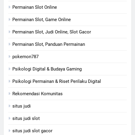
Permainan Slot Online
Permainan Slot, Game Online
Permainan Slot, Judi Online, Slot Gacor
Permainan Slot, Panduan Permainan
pokemon787
Psikologi Digital & Budaya Gaming
Psikologi Permainan & Riset Perilaku Digital
Rekomendasi Komunitas
situs judi
situs judi slot
situs judi slot gacor