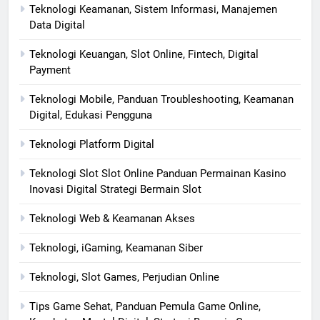
Teknologi Keamanan, Sistem Informasi, Manajemen
Data Digital
Teknologi Keuangan, Slot Online, Fintech, Digital
Payment
Teknologi Mobile, Panduan Troubleshooting, Keamanan
Digital, Edukasi Pengguna
Teknologi Platform Digital
Teknologi Slot Slot Online Panduan Permainan Kasino
Inovasi Digital Strategi Bermain Slot
Teknologi Web & Keamanan Akses
Teknologi, iGaming, Keamanan Siber
Teknologi, Slot Games, Perjudian Online
Tips Game Sehat, Panduan Pemula Game Online,