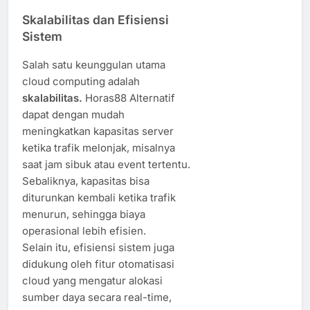
Skalabilitas dan Efisiensi
Sistem
Salah satu keunggulan utama
cloud computing adalah
skalabilitas.
Horas88 Alternatif
dapat dengan mudah
meningkatkan kapasitas server
ketika trafik melonjak, misalnya
saat jam sibuk atau event tertentu.
Sebaliknya, kapasitas bisa
diturunkan kembali ketika trafik
menurun, sehingga biaya
operasional lebih efisien.
Selain itu, efisiensi sistem juga
didukung oleh fitur otomatisasi
cloud yang mengatur alokasi
sumber daya secara real-time,