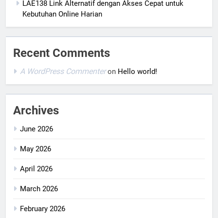
LAE138 Link Alternatif dengan Akses Cepat untuk
Kebutuhan Online Harian
Recent Comments
A WordPress Commenter
on
Hello world!
Archives
June 2026
May 2026
April 2026
March 2026
February 2026