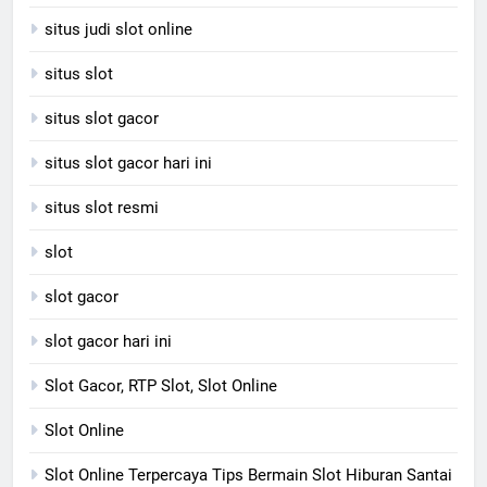
situs judi slot online
situs slot
situs slot gacor
situs slot gacor hari ini
situs slot resmi
slot
slot gacor
slot gacor hari ini
Slot Gacor, RTP Slot, Slot Online
Slot Online
Slot Online Terpercaya Tips Bermain Slot Hiburan Santai