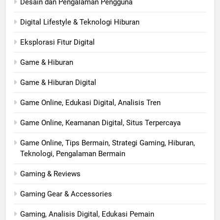
Desain dan Pengalaman Pengguna
Digital Lifestyle & Teknologi Hiburan
Eksplorasi Fitur Digital
Game & Hiburan
Game & Hiburan Digital
Game Online, Edukasi Digital, Analisis Tren
Game Online, Keamanan Digital, Situs Terpercaya
Game Online, Tips Bermain, Strategi Gaming, Hiburan,
Teknologi, Pengalaman Bermain
Gaming & Reviews
Gaming Gear & Accessories
Gaming, Analisis Digital, Edukasi Pemain