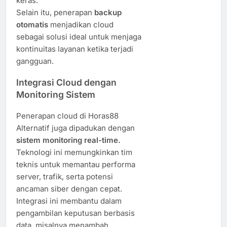
keras.
Selain itu, penerapan
backup
otomatis
menjadikan cloud
sebagai solusi ideal untuk menjaga
kontinuitas layanan ketika terjadi
gangguan.
Integrasi Cloud dengan
Monitoring Sistem
Penerapan cloud di Horas88
Alternatif juga dipadukan dengan
sistem monitoring real-time.
Teknologi ini memungkinkan tim
teknis untuk memantau performa
server, trafik, serta potensi
ancaman siber dengan cepat.
Integrasi ini membantu dalam
pengambilan keputusan berbasis
data, misalnya menambah