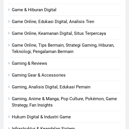
Game & Hiburan Digital
Game Online, Edukasi Digital, Analisis Tren
Game Online, Keamanan Digital, Situs Terpercaya
Game Online, Tips Bermain, Strategi Gaming, Hiburan,
Teknologi, Pengalaman Bermain
Gaming & Reviews
Gaming Gear & Accessories
Gaming, Analisis Digital, Edukasi Pemain
Gaming, Anime & Manga, Pop Culture, Pokémon, Game
Strategy, Fan Insights
Hukum Digital & Industri Game
Infrastruktur & Keandalan Sistem