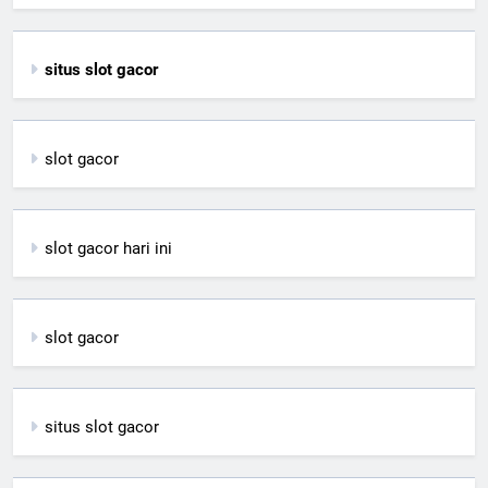
situs slot gacor
slot gacor
slot gacor hari ini
slot gacor
situs slot gacor