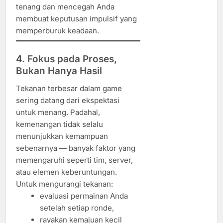
tenang dan mencegah Anda
membuat keputusan impulsif yang
memperburuk keadaan.
4. Fokus pada Proses,
Bukan Hanya Hasil
Tekanan terbesar dalam game
sering datang dari ekspektasi
untuk menang. Padahal,
kemenangan tidak selalu
menunjukkan kemampuan
sebenarnya — banyak faktor yang
memengaruhi seperti tim, server,
atau elemen keberuntungan.
Untuk mengurangi tekanan:
evaluasi permainan Anda
setelah setiap ronde,
rayakan kemajuan kecil