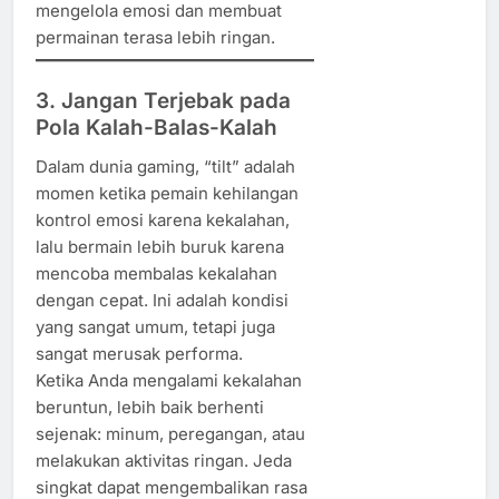
mengelola emosi dan membuat
permainan terasa lebih ringan.
3. Jangan Terjebak pada
Pola Kalah-Balas-Kalah
Dalam dunia gaming, “tilt” adalah
momen ketika pemain kehilangan
kontrol emosi karena kekalahan,
lalu bermain lebih buruk karena
mencoba membalas kekalahan
dengan cepat. Ini adalah kondisi
yang sangat umum, tetapi juga
sangat merusak performa.
Ketika Anda mengalami kekalahan
beruntun, lebih baik berhenti
sejenak: minum, peregangan, atau
melakukan aktivitas ringan. Jeda
singkat dapat mengembalikan rasa