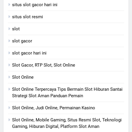
situs slot gacor hari ini
situs slot resmi
slot
slot gacor
slot gacor hari ini
Slot Gacor, RTP Slot, Slot Online
Slot Online
Slot Online Terpercaya Tips Bermain Slot Hiburan Santai
Strategi Slot Aman Panduan Pemain
Slot Online, Judi Online, Permainan Kasino
Slot Online, Mobile Gaming, Situs Resmi Slot, Teknologi
Gaming, Hiburan Digital, Platform Slot Aman