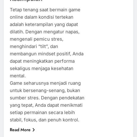
Tetap tenang saat bermain game
online dalam kondisi tertekan
adalah keterampilan yang dapat
dilatih. Dengan mengatur napas,
mengenali pemicu stres,
menghindari “tilt”, dan
membangun mindset positif, Anda
dapat meningkatkan performa
sekaligus menjaga kesehatan
mental.
Game seharusnya menjadi ruang
untuk bersenang-senang, bukan
sumber stres. Dengan pendekatan
yang tepat, Anda dapat menikmati
setiap permainan secara lebih
stabil, fokus, dan penuh kontrol.
Read More