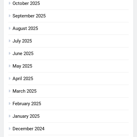
October 2025
September 2025
August 2025
July 2025
June 2025
May 2025
April 2025
March 2025
February 2025
January 2025
December 2024