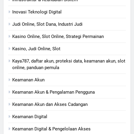
Inovasi Teknologi Digital
Judi Online, Slot Dana, Industri Judi
Kasino Online, Slot Online, Strategi Permainan
Kasino, Judi Online, Slot
Kaya787, daftar akun, proteksi data, keamanan akun, slot
online, panduan pemula
Keamanan Akun
Keamanan Akun & Pengalaman Pengguna
Keamanan Akun dan Akses Cadangan
Keamanan Digital
Keamanan Digital & Pengelolaan Akses