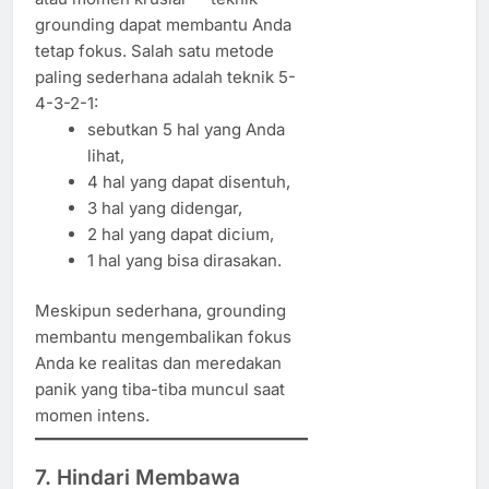
grounding dapat membantu Anda
tetap fokus. Salah satu metode
paling sederhana adalah teknik 5-
4-3-2-1:
sebutkan 5 hal yang Anda
lihat,
4 hal yang dapat disentuh,
3 hal yang didengar,
2 hal yang dapat dicium,
1 hal yang bisa dirasakan.
Meskipun sederhana, grounding
membantu mengembalikan fokus
Anda ke realitas dan meredakan
panik yang tiba-tiba muncul saat
momen intens.
7. Hindari Membawa