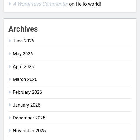
A WordPress Commenter
on
Hello world!
Archives
June 2026
May 2026
April 2026
March 2026
February 2026
January 2026
December 2025
November 2025