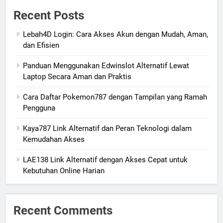
Recent Posts
Lebah4D Login: Cara Akses Akun dengan Mudah, Aman,
dan Efisien
Panduan Menggunakan Edwinslot Alternatif Lewat
Laptop Secara Aman dan Praktis
Cara Daftar Pokemon787 dengan Tampilan yang Ramah
Pengguna
Kaya787 Link Alternatif dan Peran Teknologi dalam
Kemudahan Akses
LAE138 Link Alternatif dengan Akses Cepat untuk
Kebutuhan Online Harian
Recent Comments