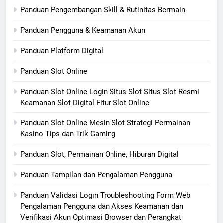
Panduan Pengembangan Skill & Rutinitas Bermain
Panduan Pengguna & Keamanan Akun
Panduan Platform Digital
Panduan Slot Online
Panduan Slot Online Login Situs Slot Situs Slot Resmi
Keamanan Slot Digital Fitur Slot Online
Panduan Slot Online Mesin Slot Strategi Permainan
Kasino Tips dan Trik Gaming
Panduan Slot, Permainan Online, Hiburan Digital
Panduan Tampilan dan Pengalaman Pengguna
Panduan Validasi Login Troubleshooting Form Web
Pengalaman Pengguna dan Akses Keamanan dan
Verifikasi Akun Optimasi Browser dan Perangkat