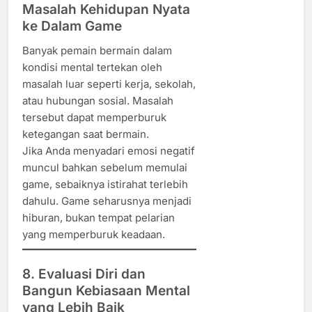
Masalah Kehidupan Nyata
ke Dalam Game
Banyak pemain bermain dalam
kondisi mental tertekan oleh
masalah luar seperti kerja, sekolah,
atau hubungan sosial. Masalah
tersebut dapat memperburuk
ketegangan saat bermain.
Jika Anda menyadari emosi negatif
muncul bahkan sebelum memulai
game, sebaiknya istirahat terlebih
dahulu. Game seharusnya menjadi
hiburan, bukan tempat pelarian
yang memperburuk keadaan.
8. Evaluasi Diri dan
Bangun Kebiasaan Mental
yang Lebih Baik