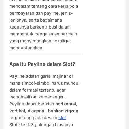
mendalam tentang cara kerja pola
pembayaran dan payline, jenis-
jenisnya, serta bagaimana
keduanya berkontribusi dalam
membentuk pengalaman bermain
yang menyenangkan sekaligus
menguntungkan.
Apa Itu Payline dalam Slot?
Payline
adalah garis imajiner di
mana simbol-simbol harus muncul
dalam formasi tertentu agar
menghasilkan kemenangan.
Payline dapat berjalan
horizontal,
vertikal, diagonal, bahkan zigzag
tergantung pada desain
slot
.
Slot klasik 3 gulungan biasanya