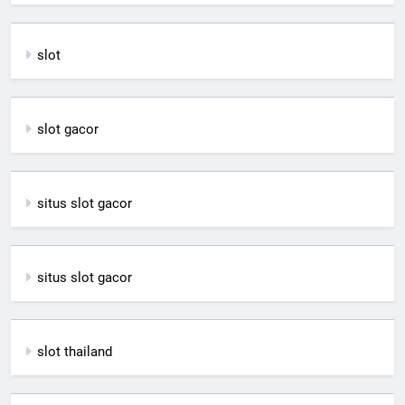
slot
slot gacor
situs slot gacor
situs slot gacor
slot thailand