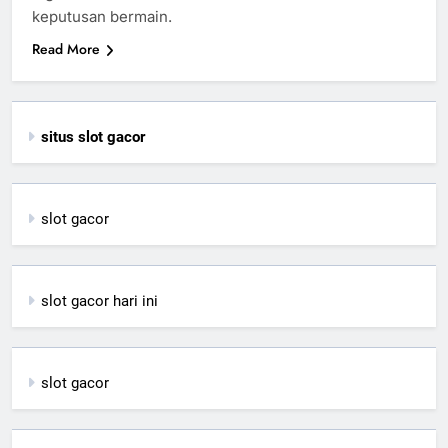
keputusan bermain.
Read More
situs slot gacor
slot gacor
slot gacor hari ini
slot gacor