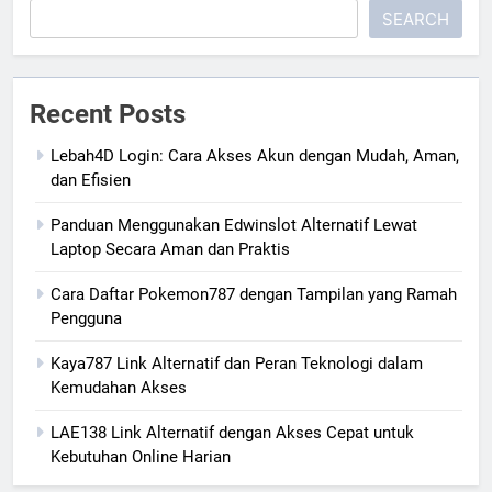
SEARCH
Recent Posts
Lebah4D Login: Cara Akses Akun dengan Mudah, Aman,
dan Efisien
Panduan Menggunakan Edwinslot Alternatif Lewat
Laptop Secara Aman dan Praktis
Cara Daftar Pokemon787 dengan Tampilan yang Ramah
Pengguna
Kaya787 Link Alternatif dan Peran Teknologi dalam
Kemudahan Akses
LAE138 Link Alternatif dengan Akses Cepat untuk
Kebutuhan Online Harian