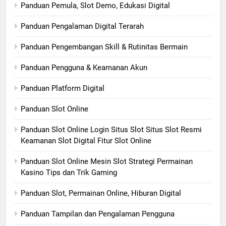
Panduan Pemula, Slot Demo, Edukasi Digital
Panduan Pengalaman Digital Terarah
Panduan Pengembangan Skill & Rutinitas Bermain
Panduan Pengguna & Keamanan Akun
Panduan Platform Digital
Panduan Slot Online
Panduan Slot Online Login Situs Slot Situs Slot Resmi
Keamanan Slot Digital Fitur Slot Online
Panduan Slot Online Mesin Slot Strategi Permainan
Kasino Tips dan Trik Gaming
Panduan Slot, Permainan Online, Hiburan Digital
Panduan Tampilan dan Pengalaman Pengguna