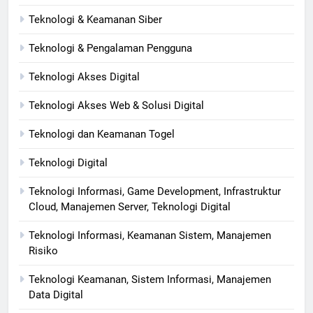
Teknologi & Keamanan Siber
Teknologi & Pengalaman Pengguna
Teknologi Akses Digital
Teknologi Akses Web & Solusi Digital
Teknologi dan Keamanan Togel
Teknologi Digital
Teknologi Informasi, Game Development, Infrastruktur
Cloud, Manajemen Server, Teknologi Digital
Teknologi Informasi, Keamanan Sistem, Manajemen
Risiko
Teknologi Keamanan, Sistem Informasi, Manajemen
Data Digital