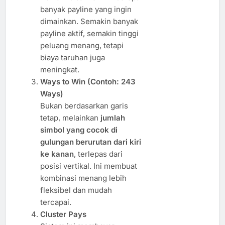
banyak payline yang ingin
dimainkan. Semakin banyak
payline aktif, semakin tinggi
peluang menang, tetapi
biaya taruhan juga
meningkat.
Ways to Win (Contoh: 243
Ways)
Bukan berdasarkan garis
tetap, melainkan
jumlah
simbol yang cocok di
gulungan berurutan dari kiri
ke kanan
, terlepas dari
posisi vertikal. Ini membuat
kombinasi menang lebih
fleksibel dan mudah
tercapai.
Cluster Pays