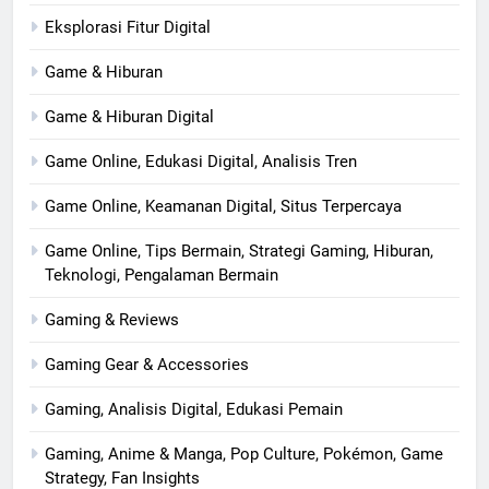
Eksplorasi Fitur Digital
Game & Hiburan
Game & Hiburan Digital
Game Online, Edukasi Digital, Analisis Tren
Game Online, Keamanan Digital, Situs Terpercaya
Game Online, Tips Bermain, Strategi Gaming, Hiburan,
Teknologi, Pengalaman Bermain
Gaming & Reviews
Gaming Gear & Accessories
Gaming, Analisis Digital, Edukasi Pemain
Gaming, Anime & Manga, Pop Culture, Pokémon, Game
Strategy, Fan Insights