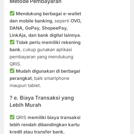
Metode Pembayaran
Mendukung berbagai e-wallet
dan mobile banking
, seperti
OVO,
DANA, GoPay, ShopeePay,
LinkAja, dan bank digital lainnya
.
Tidak perlu memiliki rekening
bank
, cukup gunakan aplikasi
pembayaran yang mendukung
QRIS.
Mudah digunakan di berbagai
perangkat
, baik smartphone
maupun tablet.
? e. Biaya Transaksi yang
Lebih Murah
QRIS
memiliki biaya transaksi
lebih rendah dibandingkan kartu
kredit atau transfer bank
,