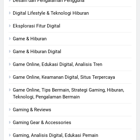
Desain dan Pengalaman Pengguna
Digital Lifestyle & Teknologi Hiburan
Eksplorasi Fitur Digital
Game & Hiburan
Game & Hiburan Digital
Game Online, Edukasi Digital, Analisis Tren
Game Online, Keamanan Digital, Situs Terpercaya
Game Online, Tips Bermain, Strategi Gaming, Hiburan,
Teknologi, Pengalaman Bermain
Gaming & Reviews
Gaming Gear & Accessories
Gaming, Analisis Digital, Edukasi Pemain