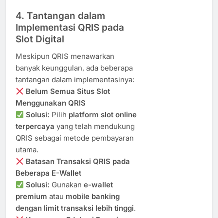
4. Tantangan dalam
Implementasi QRIS pada
Slot Digital
Meskipun QRIS menawarkan
banyak keunggulan, ada beberapa
tantangan dalam implementasinya:
Belum Semua Situs Slot
Menggunakan QRIS
Solusi:
Pilih
platform slot online
terpercaya
yang telah mendukung
QRIS sebagai metode pembayaran
utama.
Batasan Transaksi QRIS pada
Beberapa E-Wallet
Solusi:
Gunakan
e-wallet
premium
atau
mobile banking
dengan limit transaksi lebih tinggi
.