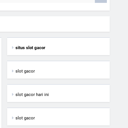
situs slot gacor
slot gacor
slot gacor hari ini
slot gacor