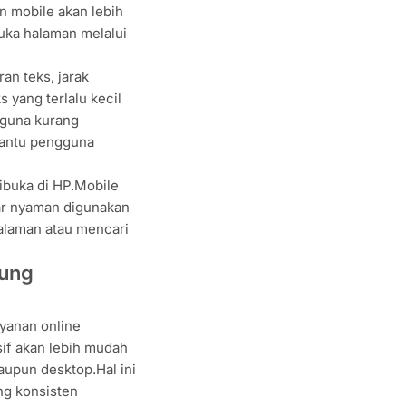
 mobile akan lebih
ka halaman melalui
an teks, jarak
 yang terlalu kecil
gguna kurang
bantu pengguna
ibuka di HP.Mobile
gar nyaman digunakan
halaman atau mencari
kung
yanan online
if akan lebih mudah
maupun desktop.Hal ini
g konsisten