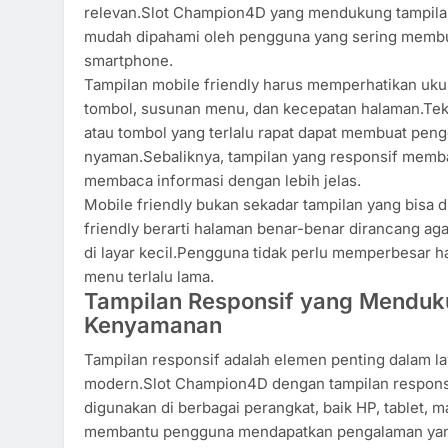
relevan.Slot Champion4D yang mendukung tampilan
mudah dipahami oleh pengguna yang sering membu
smartphone.
Tampilan mobile friendly harus memperhatikan ukur
tombol, susunan menu, dan kecepatan halaman.Teks
atau tombol yang terlalu rapat dapat membuat pen
nyaman.Sebaliknya, tampilan yang responsif mem
membaca informasi dengan lebih jelas.
Mobile friendly bukan sekadar tampilan yang bisa d
friendly berarti halaman benar-benar dirancang a
di layar kecil.Pengguna tidak perlu memperbesar 
menu terlalu lama.
Tampilan Responsif yang Mendu
Kenyamanan
Tampilan responsif adalah elemen penting dalam la
modern.Slot Champion4D dengan tampilan respons
digunakan di berbagai perangkat, baik HP, tablet, 
membantu pengguna mendapatkan pengalaman yan