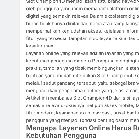
Slot Champion4D menjadi salah satu brand keyword
oleh pengguna yang ingin memahami platform onli
digital yang semakin relevan.Dalam ekosistem digita
brand tidak hanya dinilai dari nama atau tampilann
memperhatikan kemudahan akses, kejelasan inform
fitur yang tersedia, tampilan mobile, serta kualita
keseluruhan.
Layanan online yang relevan adalah layanan yang
kebutuhan pengguna modern.Pengguna mengingink
praktis, tampilan yang tidak membingungkan, siste
bantuan yang mudah ditemukan.Slot Champion4D d
melalui sudut pandang tersebut, yaitu sebagai brand
menghadirkan pengalaman online yang jelas, aman, 
Artikel ini membahas Slot Champion4D dari sisi lay
semakin relevan.Fokusnya meliputi akses mobile, t
fitur modern, keamanan akun, navigasi, pusat bant
pengguna yang menjadi fondasi penting dalam mem
Mengapa Layanan Online Harus R
Kebutuhan Pengguna