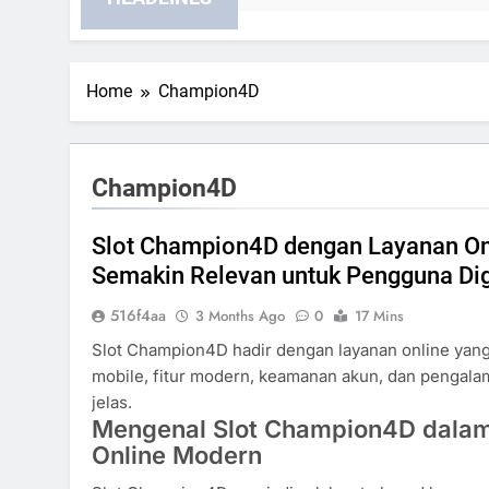
Home
Champion4D
Champion4D
Slot Champion4D dengan Layanan On
Semakin Relevan untuk Pengguna Dig
516f4aa
3 Months Ago
0
17 Mins
Slot Champion4D hadir dengan layanan online yang
mobile, fitur modern, keamanan akun, dan pengal
jelas.
Mengenal Slot Champion4D dala
Online Modern