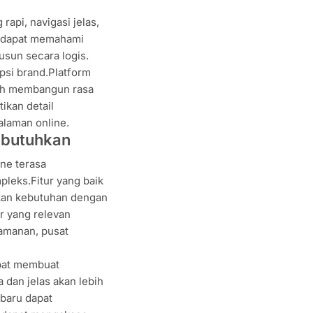
rapi, navigasi jelas,
a dapat memahami
usun secara logis.
psi brand.Platform
dah membangun rasa
kan detail
laman online.
ibutuhkan
ine terasa
pleks.Fitur yang baik
kan kebutuhan dengan
ur yang relevan
eamanan, pusat
dapat membuat
 dan jelas akan lebih
baru dapat