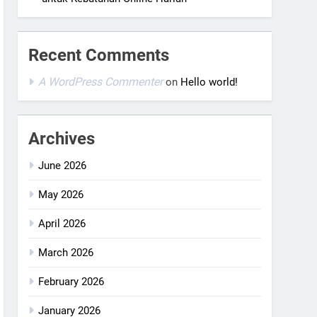
Recent Comments
A WordPress Commenter
on
Hello world!
Archives
June 2026
May 2026
April 2026
March 2026
February 2026
January 2026