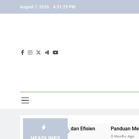
Skip
August 7, 2026
4:31:26 PM
to
content
Isl
Temukan Ar
gan Mudah, Aman, dan Efisien
Panduan Menggunakan Edw
3 Months Ago
HEADLINES