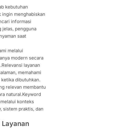
ab kebutuhan
k ingin menghabiskan
cari informasi
g jelas, pengguna
 nyaman saat
ami melalui
hanya modern secara
n.Relevansi layanan
 halaman, memahami
ketika dibutuhkan.
ang relevan membantu
ra natural.Keyword
 melalui konteks
, sistem praktis, dan
 Layanan