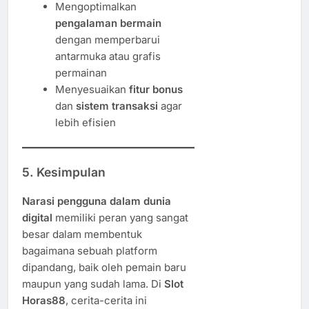
Mengoptimalkan
pengalaman bermain
dengan memperbarui
antarmuka atau grafis
permainan
Menyesuaikan
fitur bonus
dan
sistem transaksi
agar
lebih efisien
5.
Kesimpulan
Narasi pengguna dalam dunia
digital
memiliki peran yang sangat
besar dalam membentuk
bagaimana sebuah platform
dipandang, baik oleh pemain baru
maupun yang sudah lama. Di
Slot
Horas88
, cerita-cerita ini