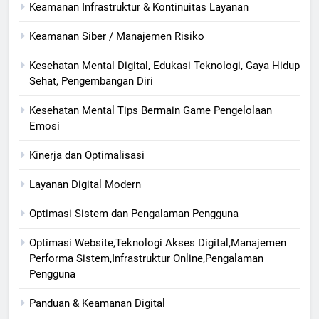
Keamanan Infrastruktur & Kontinuitas Layanan
Keamanan Siber / Manajemen Risiko
Kesehatan Mental Digital, Edukasi Teknologi, Gaya Hidup
Sehat, Pengembangan Diri
Kesehatan Mental Tips Bermain Game Pengelolaan
Emosi
Kinerja dan Optimalisasi
Layanan Digital Modern
Optimasi Sistem dan Pengalaman Pengguna
Optimasi Website,Teknologi Akses Digital,Manajemen
Performa Sistem,Infrastruktur Online,Pengalaman
Pengguna
Panduan & Keamanan Digital