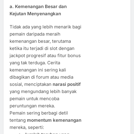
a. Kemenangan Besar dan
Kejutan Menyenangkan
Tidak ada yang lebih menarik bagi
pemain daripada meraih
kemenangan besar, terutama
ketika itu terjadi di slot dengan
jackpot progresif atau fitur bonus
yang tak terduga. Cerita
kemenangan ini sering kali
dibagikan di forum atau media
sosial, menciptakan
narasi positif
yang mengundang lebih banyak
pemain untuk mencoba
peruntungan mereka.
Pemain sering berbagi detil
tentang
momentum kemenangan
mereka, seperti: