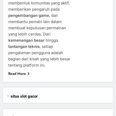
membentuk komunitas yang aktif,
memberikan pengaruh pada
pengembangan game
, dan
membantu pemain lain dalam
membuat keputusan permainan
yang lebih cerdas. Dari
kemenangan besar
hingga
tantangan teknis
, setiap
pengalaman pengguna adalah
bagian dari kisah yang lebih besar
tentang platform ini.
Read More
situs slot gacor