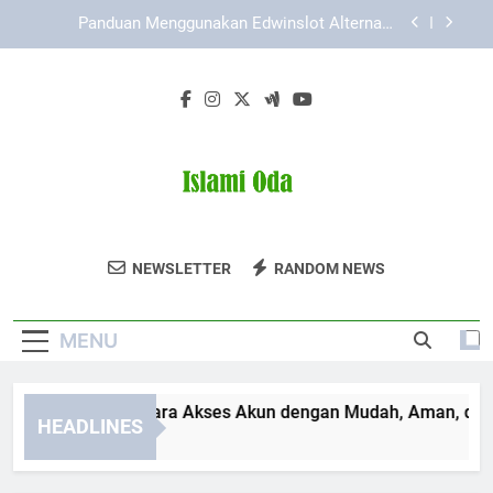
Skip
Cara Daftar Pokemon787 dengan Tampilan yang
to
Ramah Pengguna
content
Kaya787 Link Alternatif dan Peran Teknologi
dalam Kemudahan Akses
Lebah4D Login: Cara Akses Akun dengan Mudah,
Aman, dan Efisien
Panduan Menggunakan Edwinslot Alternatif
Lewat Laptop Secara Aman dan Praktis
Cara Daftar Pokemon787 dengan Tampilan yang
Ramah Pengguna
Islami Oda
Temukan Artikel Dan Konten Religi Di Islami
Kaya787 Link Alternatif dan Peran Teknologi
NEWSLETTER
RANDOM NEWS
dalam Kemudahan Akses
Oda.
MENU
bah4D Login: Cara Akses Akun dengan Mudah, Aman, dan Efis
HEADLINES
Months Ago