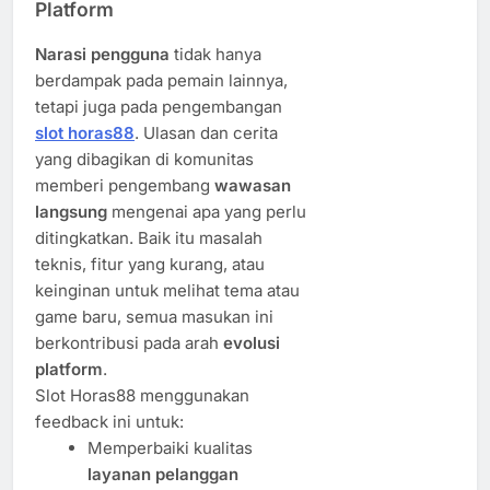
Platform
Narasi pengguna
tidak hanya
berdampak pada pemain lainnya,
tetapi juga pada pengembangan
slot horas88
. Ulasan dan cerita
yang dibagikan di komunitas
memberi pengembang
wawasan
langsung
mengenai apa yang perlu
ditingkatkan. Baik itu masalah
teknis, fitur yang kurang, atau
keinginan untuk melihat tema atau
game baru, semua masukan ini
berkontribusi pada arah
evolusi
platform
.
Slot Horas88 menggunakan
feedback ini untuk:
Memperbaiki kualitas
layanan pelanggan