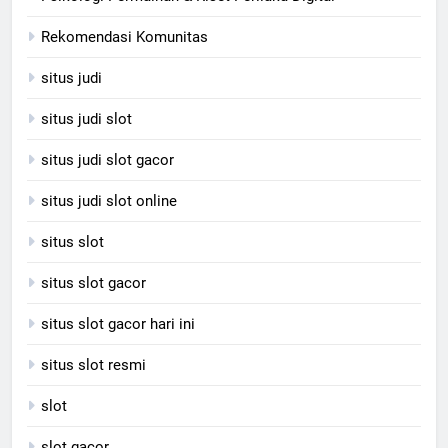
Rekomendasi Komunitas
situs judi
situs judi slot
situs judi slot gacor
situs judi slot online
situs slot
situs slot gacor
situs slot gacor hari ini
situs slot resmi
slot
slot gacor