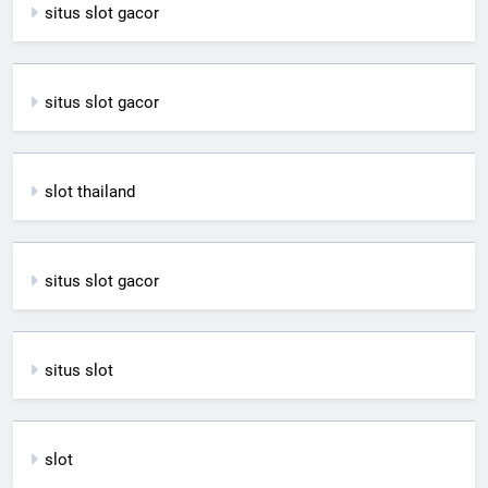
situs slot gacor
situs slot gacor
slot thailand
situs slot gacor
situs slot
slot