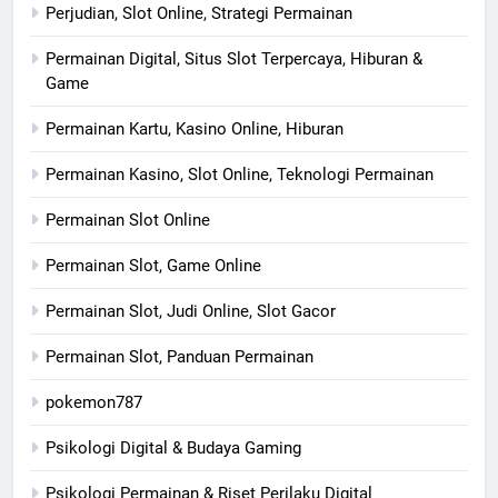
Perjudian, Slot Online, Strategi Permainan
Permainan Digital, Situs Slot Terpercaya, Hiburan &
Game
Permainan Kartu, Kasino Online, Hiburan
Permainan Kasino, Slot Online, Teknologi Permainan
Permainan Slot Online
Permainan Slot, Game Online
Permainan Slot, Judi Online, Slot Gacor
Permainan Slot, Panduan Permainan
pokemon787
Psikologi Digital & Budaya Gaming
Psikologi Permainan & Riset Perilaku Digital