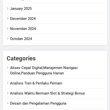
January 2025
December 2024
November 2024
October 2024
Categories
Akses Cepat Digital,Manajemen Navigasi
Online,Panduan Pengguna Harian
Analisis Tren & Perilaku Pemain
Analisis Waktu Bermain Slot & Strategi Bonus
Desain dan Pengalaman Pengguna