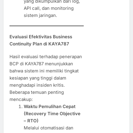
yang dikumpulkan dari log,
API call, dan monitoring
sistem jaringan.
Evaluasi Efektivitas Business
Continuity Plan di KAYA787
Hasil evaluasi terhadap penerapan
BCP di KAYA787 menunjukkan
bahwa sistem ini memiliki tingkat
kesiapan yang tinggi dalam
menghadapi insiden kritis.
Beberapa temuan penting
mencakup:
Waktu Pemulihan Cepat
(Recovery Time Objective
– RTO)
Melalui otomatisasi dan