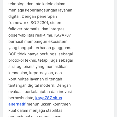
teknologi dan tata kelola dalam
menjaga keberlangsungan layanan
digital. Dengan penerapan
framework ISO 22301, sistem
failover otomatis, dan integrasi
observabilitas real-time, KAYA787
berhasil membangun ekosistem
yang tangguh terhadap gangguan.
BCP tidak hanya berfungsi sebagai
protokol teknis, tetapi juga sebagai
strategi bisnis yang memastikan
keandalan, kepercayaan, dan
kontinuitas layanan di tengah
tantangan digital modern. Dengan
evaluasi berkelanjutan dan inovasi
berbasis data,
kaya787 situs
alternatif
menunjukkan komitmen
kuat dalam menjaga stabilitas
operasional dan pengalaman