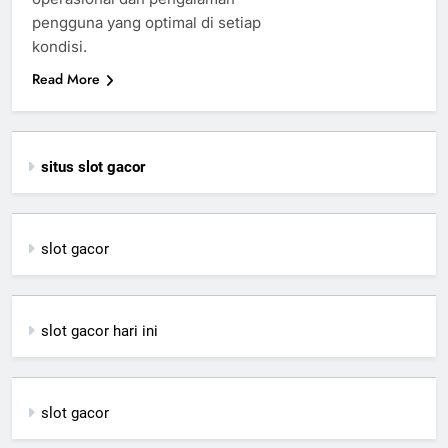
pengguna yang optimal di setiap
kondisi.
Read More
situs slot gacor
slot gacor
slot gacor hari ini
slot gacor