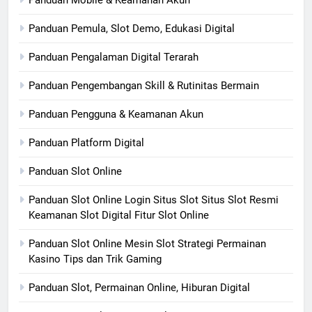
Panduan Pemula, Slot Demo, Edukasi Digital
Panduan Pengalaman Digital Terarah
Panduan Pengembangan Skill & Rutinitas Bermain
Panduan Pengguna & Keamanan Akun
Panduan Platform Digital
Panduan Slot Online
Panduan Slot Online Login Situs Slot Situs Slot Resmi
Keamanan Slot Digital Fitur Slot Online
Panduan Slot Online Mesin Slot Strategi Permainan
Kasino Tips dan Trik Gaming
Panduan Slot, Permainan Online, Hiburan Digital