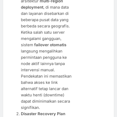
arsitektur
multi-region
deployment
, di mana data
dan layanan disebarkan di
beberapa pusat data yang
berbeda secara geografis.
Ketika salah satu server
mengalami gangguan,
sistem
failover otomatis
langsung mengalihkan
permintaan pengguna ke
node aktif lainnya tanpa
intervensi manual.
Pendekatan ini memastikan
bahwa akses ke link
alternatif tetap lancar dan
waktu henti (downtime)
dapat diminimalkan secara
signifikan.
Disaster Recovery Plan