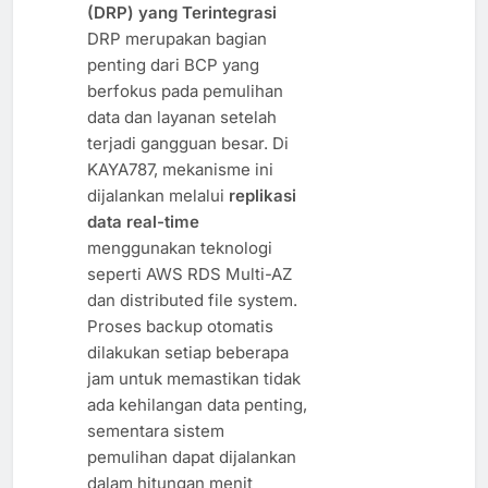
(DRP) yang Terintegrasi
DRP merupakan bagian
penting dari BCP yang
berfokus pada pemulihan
data dan layanan setelah
terjadi gangguan besar. Di
KAYA787, mekanisme ini
dijalankan melalui
replikasi
data real-time
menggunakan teknologi
seperti AWS RDS Multi-AZ
dan distributed file system.
Proses backup otomatis
dilakukan setiap beberapa
jam untuk memastikan tidak
ada kehilangan data penting,
sementara sistem
pemulihan dapat dijalankan
dalam hitungan menit