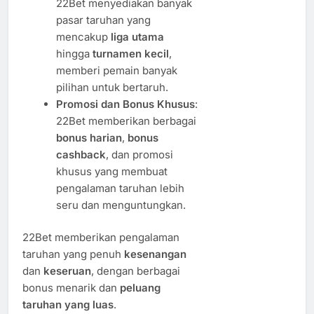
22Bet menyediakan banyak
pasar taruhan yang
mencakup
liga utama
hingga
turnamen kecil
,
memberi pemain banyak
pilihan untuk bertaruh.
Promosi dan Bonus Khusus
:
22Bet memberikan berbagai
bonus harian
,
bonus
cashback
, dan promosi
khusus yang membuat
pengalaman taruhan lebih
seru dan menguntungkan.
22Bet memberikan pengalaman
taruhan yang penuh
kesenangan
dan
keseruan
, dengan berbagai
bonus menarik dan
peluang
taruhan yang luas
.