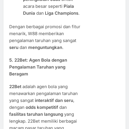
acara besar seperti
Piala
Dunia
dan
Liga Champions
.
Dengan berbagai promosi dan fitur
menarik, W88 memberikan
pengalaman taruhan yang sangat
seru
dan
menguntungkan
.
5.
22Bet
: Agen Bola dengan
Pengalaman Taruhan yang
Beragam
22Bet
adalah agen bola yang
menawarkan pengalaman taruhan
yang sangat
interaktif dan seru
,
dengan
odds kompetitif
dan
fasilitas taruhan langsung
yang
lengkap. 22Bet memiliki berbagai
macam pasar taruhan yang