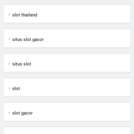
slot thailand
situs slot gacor
situs slot
slot
slot gacor