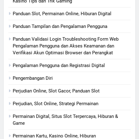
Kasino Tips dan Trik Gaming
Panduan Slot, Permainan Online, Hiburan Digital
Panduan Tampilan dan Pengalaman Pengguna
Panduan Validasi Login Troubleshooting Form Web
Pengalaman Pengguna dan Akses Keamanan dan
Verifikasi Akun Optimasi Browser dan Perangkat
Pengalaman Pengguna dan Registrasi Digital
Pengembangan Diri
Perjudian Online, Slot Gacor, Panduan Slot
Perjudian, Slot Online, Strategi Permainan
Permainan Digital, Situs Slot Terpercaya, Hiburan &
Game
Permainan Kartu, Kasino Online, Hiburan