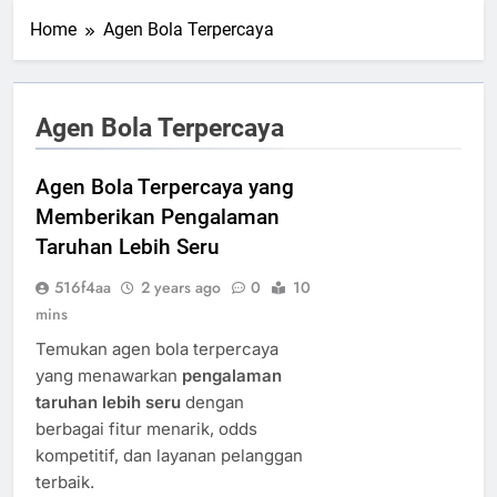
Home
Agen Bola Terpercaya
Agen Bola Terpercaya
Agen Bola Terpercaya yang
Memberikan Pengalaman
Taruhan Lebih Seru
516f4aa
2 years ago
0
10
mins
Temukan agen bola terpercaya
yang menawarkan
pengalaman
taruhan lebih seru
dengan
berbagai fitur menarik, odds
kompetitif, dan layanan pelanggan
terbaik.