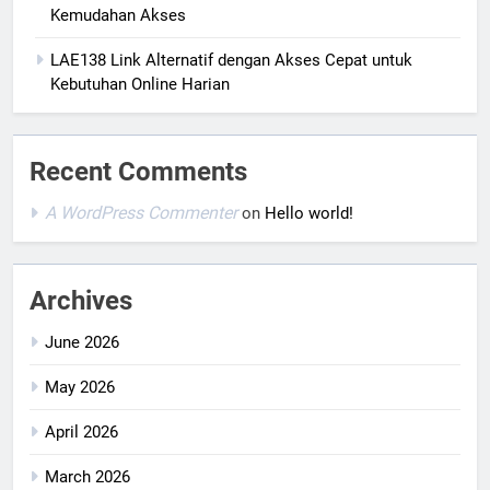
Kemudahan Akses
LAE138 Link Alternatif dengan Akses Cepat untuk
Kebutuhan Online Harian
Recent Comments
A WordPress Commenter
on
Hello world!
Archives
June 2026
May 2026
April 2026
March 2026