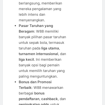
berlangsung, memberikan
mereka pengalaman yang
lebih intens dan
menyenangkan.
Pasar Taruhan yang
Beragam
: W88 memiliki
banyak pilihan pasar taruhan
untuk sepak bola, termasuk
taruhan pada
liga utama
,
turnamen internasional
, dan
liga kecil
. Ini memberikan
banyak opsi bagi pemain
untuk memilih taruhan yang
paling menguntungkan.
Bonus dan Promosi
Terbaik
: W88 menawarkan
berbagai
bonus
pendaftaran
,
cashback
, dan
peningkatan odds
untuk