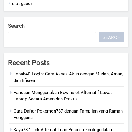
slot gacor
Search
SEARCH
Recent Posts
Lebah4D Login: Cara Akses Akun dengan Mudah, Aman,
dan Efisien
Panduan Menggunakan Edwinslot Alternatif Lewat
Laptop Secara Aman dan Praktis
Cara Daftar Pokemon787 dengan Tampilan yang Ramah
Pengguna
Kaya787 Link Alternatif dan Peran Teknologi dalam