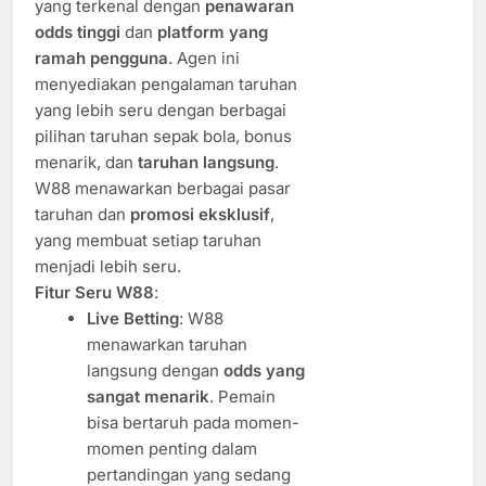
yang terkenal dengan
penawaran
odds tinggi
dan
platform yang
ramah pengguna
. Agen ini
menyediakan pengalaman taruhan
yang lebih seru dengan berbagai
pilihan taruhan sepak bola, bonus
menarik, dan
taruhan langsung
.
W88 menawarkan berbagai pasar
taruhan dan
promosi eksklusif
,
yang membuat setiap taruhan
menjadi lebih seru.
Fitur Seru W88
:
Live Betting
: W88
menawarkan taruhan
langsung dengan
odds yang
sangat menarik
. Pemain
bisa bertaruh pada momen-
momen penting dalam
pertandingan yang sedang