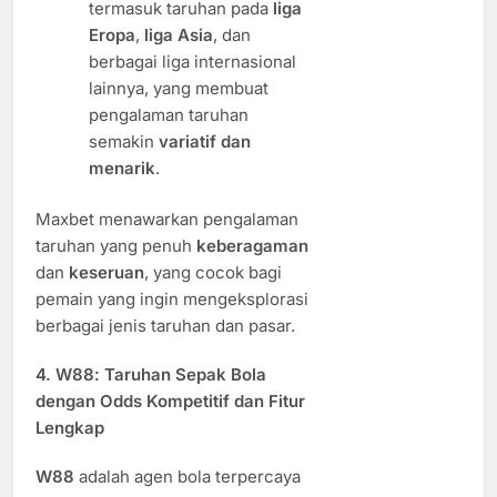
termasuk taruhan pada
liga
Eropa
,
liga Asia
, dan
berbagai liga internasional
lainnya, yang membuat
pengalaman taruhan
semakin
variatif dan
menarik
.
Maxbet menawarkan pengalaman
taruhan yang penuh
keberagaman
dan
keseruan
, yang cocok bagi
pemain yang ingin mengeksplorasi
berbagai jenis taruhan dan pasar.
4.
W88
: Taruhan Sepak Bola
dengan Odds Kompetitif dan Fitur
Lengkap
W88
adalah agen bola terpercaya