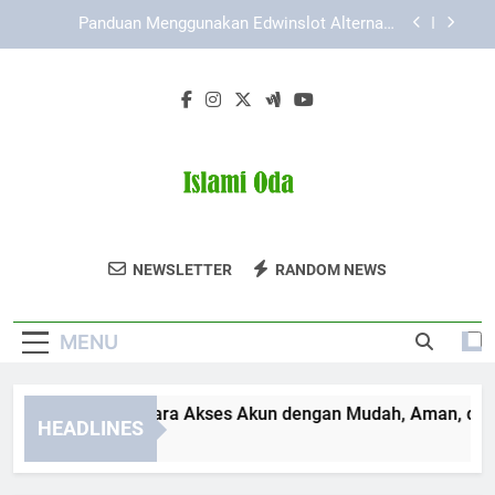
Skip
Cara Daftar Pokemon787 dengan Tampilan yang
to
Ramah Pengguna
content
Kaya787 Link Alternatif dan Peran Teknologi
dalam Kemudahan Akses
Lebah4D Login: Cara Akses Akun dengan Mudah,
Aman, dan Efisien
Panduan Menggunakan Edwinslot Alternatif
Lewat Laptop Secara Aman dan Praktis
Cara Daftar Pokemon787 dengan Tampilan yang
Ramah Pengguna
Islami Oda
Temukan Artikel Dan Konten Religi Di Islami
Kaya787 Link Alternatif dan Peran Teknologi
NEWSLETTER
RANDOM NEWS
dalam Kemudahan Akses
Oda.
MENU
bah4D Login: Cara Akses Akun dengan Mudah, Aman, dan Efis
HEADLINES
Months Ago