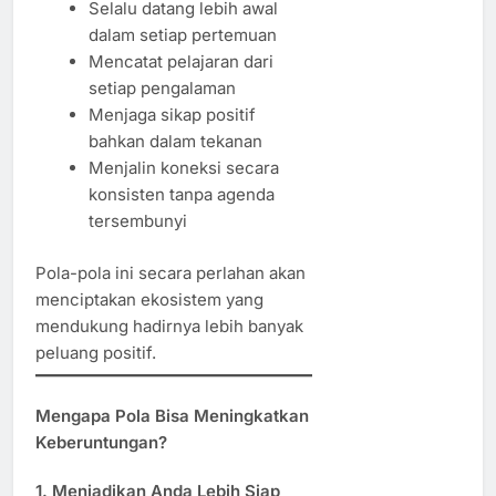
Selalu datang lebih awal
dalam setiap pertemuan
Mencatat pelajaran dari
setiap pengalaman
Menjaga sikap positif
bahkan dalam tekanan
Menjalin koneksi secara
konsisten tanpa agenda
tersembunyi
Pola-pola ini secara perlahan akan
menciptakan ekosistem yang
mendukung hadirnya lebih banyak
peluang positif.
Mengapa Pola Bisa Meningkatkan
Keberuntungan?
1. Menjadikan Anda Lebih Siap