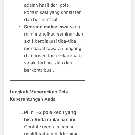
adalah hasil dari pola
komunikasi yang konsisten
dan bermanfaat.
Seorang mahasiswa
yang
rajin mengikuti seminar dan
aktif berdiskusi tiba-tiba
mendapat tawaran magang
dari dosen tamu—karena ia
selalu terlihat siap dan
berkontribusi.
Langkah Menerapkan Pola
Keberuntungan Anda
Pilih 1–2 pola kecil yang
bisa Anda mulai hari ini
Contoh: menulis tiga hal
positif sebelum tidur atau