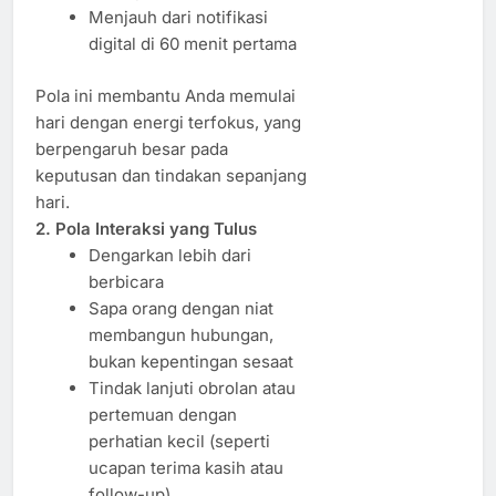
Menjauh dari notifikasi
digital di 60 menit pertama
Pola ini membantu Anda memulai
hari dengan energi terfokus, yang
berpengaruh besar pada
keputusan dan tindakan sepanjang
hari.
2. Pola Interaksi yang Tulus
Dengarkan lebih dari
berbicara
Sapa orang dengan niat
membangun hubungan,
bukan kepentingan sesaat
Tindak lanjuti obrolan atau
pertemuan dengan
perhatian kecil (seperti
ucapan terima kasih atau
follow-up)