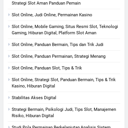
Strategi Slot Aman Panduan Pemain
Slot Online, Judi Online, Permainan Kasino
Slot Online, Mobile Gaming, Situs Resmi Slot, Teknologi
Gaming, Hiburan Digital, Platform Slot Aman
Slot Online, Panduan Bermain, Tips dan Trik Judi
Slot Online, Panduan Permainan, Strategi Menang
Slot Online, Panduan Slot, Tips & Trik
Slot Online, Strategi Slot, Panduan Bermain, Tips & Trik
Kasino, Hiburan Digital
Stabilitas Akses Digital
Strategi Bermain, Psikologi Judi, Tips Slot, Manajemen
Risiko, Hiburan Digital
Studi Pola Permainan Berkelanjutan,Analisis Sistem