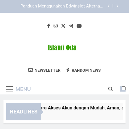
Skip
Cara Daftar Pokemon787 dengan Tampilan yang
to
Ramah Pengguna
content
Kaya787 Link Alternatif dan Peran Teknologi
dalam Kemudahan Akses
Lebah4D Login: Cara Akses Akun dengan Mudah,
Aman, dan Efisien
Panduan Menggunakan Edwinslot Alternatif
Lewat Laptop Secara Aman dan Praktis
Cara Daftar Pokemon787 dengan Tampilan yang
Ramah Pengguna
Islami Oda
Temukan Artikel Dan Konten Religi Di Islami
Kaya787 Link Alternatif dan Peran Teknologi
NEWSLETTER
RANDOM NEWS
dalam Kemudahan Akses
Oda.
MENU
bah4D Login: Cara Akses Akun dengan Mudah, Aman, dan Efis
HEADLINES
Months Ago