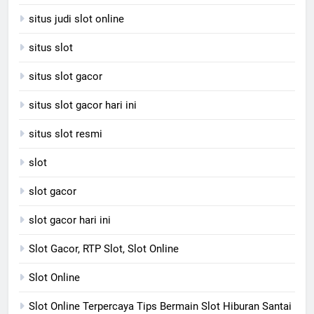
situs judi slot online
situs slot
situs slot gacor
situs slot gacor hari ini
situs slot resmi
slot
slot gacor
slot gacor hari ini
Slot Gacor, RTP Slot, Slot Online
Slot Online
Slot Online Terpercaya Tips Bermain Slot Hiburan Santai