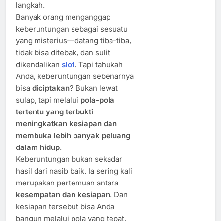
langkah.
Banyak orang menganggap
keberuntungan sebagai sesuatu
yang misterius—datang tiba-tiba,
tidak bisa ditebak, dan sulit
dikendalikan
slot
. Tapi tahukah
Anda, keberuntungan sebenarnya
bisa
diciptakan
? Bukan lewat
sulap, tapi melalui
pola-pola
tertentu yang terbukti
meningkatkan kesiapan dan
membuka lebih banyak peluang
dalam hidup
.
Keberuntungan bukan sekadar
hasil dari nasib baik. Ia sering kali
merupakan pertemuan antara
kesempatan dan kesiapan
. Dan
kesiapan tersebut bisa Anda
bangun melalui pola yang tepat.