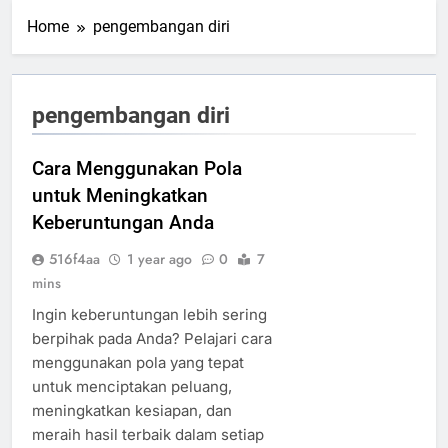
Home
pengembangan diri
pengembangan diri
Cara Menggunakan Pola
untuk Meningkatkan
Keberuntungan Anda
516f4aa
1 year ago
0
7
mins
Ingin keberuntungan lebih sering
berpihak pada Anda? Pelajari cara
menggunakan pola yang tepat
untuk menciptakan peluang,
meningkatkan kesiapan, dan
meraih hasil terbaik dalam setiap