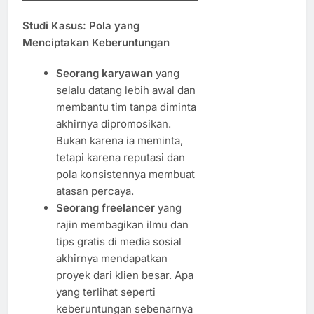
Studi Kasus: Pola yang
Menciptakan Keberuntungan
Seorang karyawan
yang
selalu datang lebih awal dan
membantu tim tanpa diminta
akhirnya dipromosikan.
Bukan karena ia meminta,
tetapi karena reputasi dan
pola konsistennya membuat
atasan percaya.
Seorang freelancer
yang
rajin membagikan ilmu dan
tips gratis di media sosial
akhirnya mendapatkan
proyek dari klien besar. Apa
yang terlihat seperti
keberuntungan sebenarnya