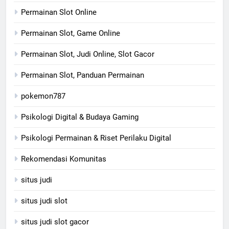
Permainan Slot Online
Permainan Slot, Game Online
Permainan Slot, Judi Online, Slot Gacor
Permainan Slot, Panduan Permainan
pokemon787
Psikologi Digital & Budaya Gaming
Psikologi Permainan & Riset Perilaku Digital
Rekomendasi Komunitas
situs judi
situs judi slot
situs judi slot gacor