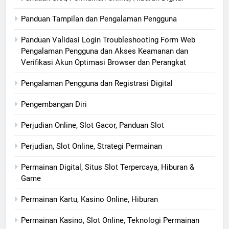
Panduan Tampilan dan Pengalaman Pengguna
Panduan Validasi Login Troubleshooting Form Web
Pengalaman Pengguna dan Akses Keamanan dan
Verifikasi Akun Optimasi Browser dan Perangkat
Pengalaman Pengguna dan Registrasi Digital
Pengembangan Diri
Perjudian Online, Slot Gacor, Panduan Slot
Perjudian, Slot Online, Strategi Permainan
Permainan Digital, Situs Slot Terpercaya, Hiburan &
Game
Permainan Kartu, Kasino Online, Hiburan
Permainan Kasino, Slot Online, Teknologi Permainan