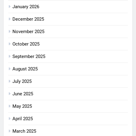
January 2026
December 2025
November 2025
October 2025
September 2025
August 2025
July 2025
June 2025
May 2025
April 2025
March 2025