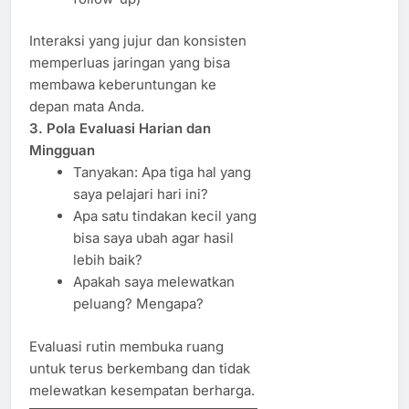
Interaksi yang jujur dan konsisten
memperluas jaringan yang bisa
membawa keberuntungan ke
depan mata Anda.
3. Pola Evaluasi Harian dan
Mingguan
Tanyakan: Apa tiga hal yang
saya pelajari hari ini?
Apa satu tindakan kecil yang
bisa saya ubah agar hasil
lebih baik?
Apakah saya melewatkan
peluang? Mengapa?
Evaluasi rutin membuka ruang
untuk terus berkembang dan tidak
melewatkan kesempatan berharga.