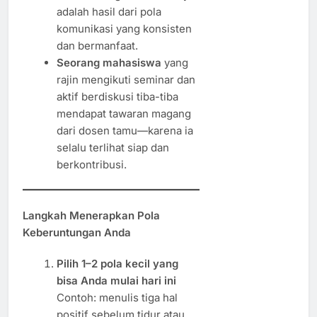
adalah hasil dari pola
komunikasi yang konsisten
dan bermanfaat.
Seorang mahasiswa
yang
rajin mengikuti seminar dan
aktif berdiskusi tiba-tiba
mendapat tawaran magang
dari dosen tamu—karena ia
selalu terlihat siap dan
berkontribusi.
Langkah Menerapkan Pola
Keberuntungan Anda
Pilih 1–2 pola kecil yang
bisa Anda mulai hari ini
Contoh: menulis tiga hal
positif sebelum tidur atau