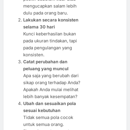
mengucapkan salam lebih
dulu pada orang baru.
Lakukan secara konsisten
selama 30 hari
Kunci keberhasilan bukan
pada ukuran tindakan, tapi
pada pengulangan yang
konsisten.
Catat perubahan dan
peluang yang muncul
Apa saja yang berubah dari
sikap orang terhadap Anda?
Apakah Anda mulai melihat
lebih banyak kesempatan?
Ubah dan sesuaikan pola
sesuai kebutuhan
Tidak semua pola cocok
untuk semua orang.