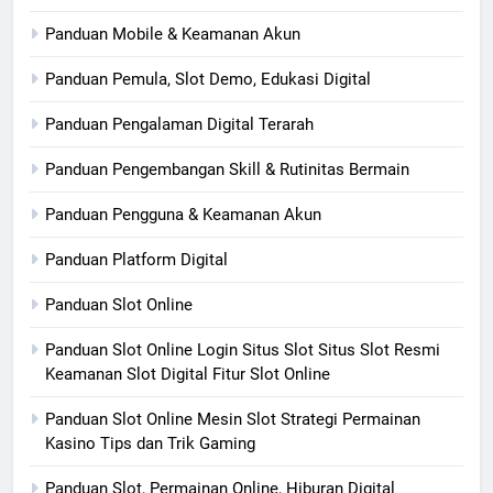
Panduan Mobile & Keamanan Akun
Panduan Pemula, Slot Demo, Edukasi Digital
Panduan Pengalaman Digital Terarah
Panduan Pengembangan Skill & Rutinitas Bermain
Panduan Pengguna & Keamanan Akun
Panduan Platform Digital
Panduan Slot Online
Panduan Slot Online Login Situs Slot Situs Slot Resmi
Keamanan Slot Digital Fitur Slot Online
Panduan Slot Online Mesin Slot Strategi Permainan
Kasino Tips dan Trik Gaming
Panduan Slot, Permainan Online, Hiburan Digital