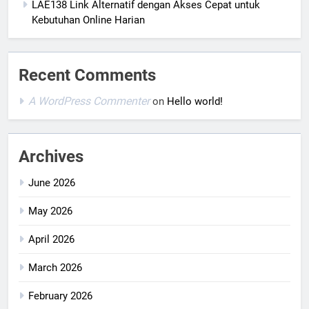
LAE138 Link Alternatif dengan Akses Cepat untuk
Kebutuhan Online Harian
Recent Comments
A WordPress Commenter
on
Hello world!
Archives
June 2026
May 2026
April 2026
March 2026
February 2026