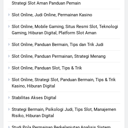
Strategi Slot Aman Panduan Pemain
Slot Online, Judi Online, Permainan Kasino
Slot Online, Mobile Gaming, Situs Resmi Slot, Teknologi
Gaming, Hiburan Digital, Platform Slot Aman
Slot Online, Panduan Bermain, Tips dan Trik Judi
Slot Online, Panduan Permainan, Strategi Menang
Slot Online, Panduan Slot, Tips & Trik
Slot Online, Strategi Slot, Panduan Bermain, Tips & Trik
Kasino, Hiburan Digital
Stabilitas Akses Digital
Strategi Bermain, Psikologi Judi, Tips Slot, Manajemen
Risiko, Hiburan Digital
Studi Pola Permainan Berkelanjutan,Analisis Sistem