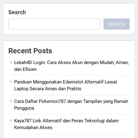
Search
SEARCH
Recent Posts
Lebah4D Login: Cara Akses Akun dengan Mudah, Aman,
dan Efisien
Panduan Menggunakan Edwinslot Alternatif Lewat
Laptop Secara Aman dan Praktis
Cara Daftar Pokemon787 dengan Tampilan yang Ramah
Pengguna
Kaya787 Link Alternatif dan Peran Teknologi dalam
Kemudahan Akses