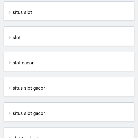
situs slot
slot
slot gacor
situs slot gacor
situs slot gacor