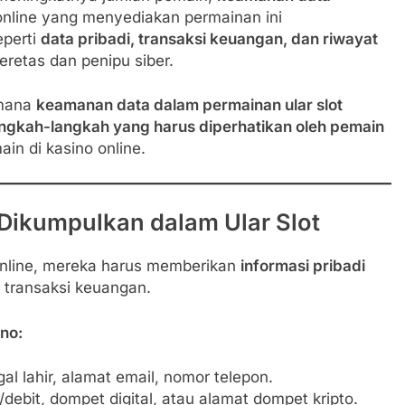
online yang menyediakan permainan ini
eperti
data pribadi, transaksi keuangan, dan riwayat
eretas dan penipu siber.
imana
keamanan data dalam permainan ular slot
angkah-langkah yang harus diperhatikan oleh pemain
in di kasino online.
 Dikumpulkan dalam Ular Slot
 online, mereka harus memberikan
informasi pribadi
n transaksi keuangan.
no:
al lahir, alamat email, nomor telepon.
/debit, dompet digital, atau alamat dompet kripto.