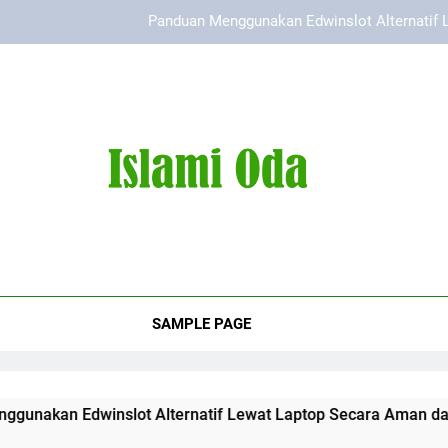
Panduan Menggunakan Edwinslot Alternatif 
Cara Daftar Pokemon787 d
Kaya787 Link Alternatif dan P
Lebah4D Login: Cara Akses 
Panduan Menggunakan Edwinslot Alternatif 
Cara Daftar Pokemon787 d
ami Oda
tikel Dan Konten Religi Di Islami Oda.
Kaya787 Link Alternatif dan P
SAMPLE PAGE
inslot Alternatif Lewat Laptop Secara Aman dan Praktis