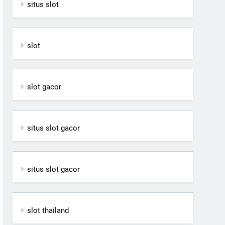
situs slot
slot
slot gacor
situs slot gacor
situs slot gacor
slot thailand