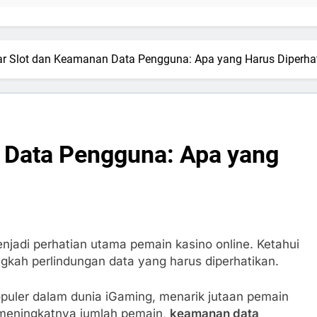
ar Slot dan Keamanan Data Pengguna: Apa yang Harus Diperha
 Data Pengguna: Apa yang
njadi perhatian utama pemain kasino online. Ketahui
ngkah perlindungan data yang harus diperhatikan.
puler dalam dunia iGaming, menarik jutaan pemain
 meningkatnya jumlah pemain,
keamanan data