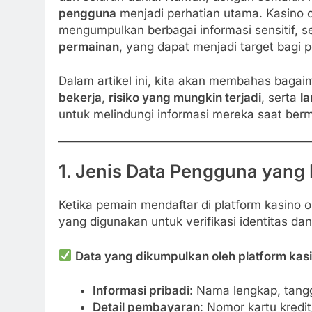
pengguna
menjadi perhatian utama. Kasino 
mengumpulkan berbagai informasi sensitif, s
permainan
, yang dapat menjadi target bagi p
Dalam artikel ini, kita akan membahas baga
bekerja
,
risiko yang mungkin terjadi
, serta
l
untuk melindungi informasi mereka saat berma
1. Jenis Data Pengguna yang
Ketika pemain mendaftar di platform kasino
yang digunakan untuk verifikasi identitas da
Data yang dikumpulkan oleh platform kasi
Informasi pribadi
: Nama lengkap, tangg
Detail pembayaran
: Nomor kartu kredit