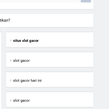
tikan?
situs slot gacor
slot gacor
slot gacor hari ini
slot gacor