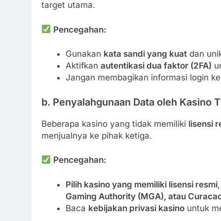
target utama.
Pencegahan:
Gunakan
kata sandi yang kuat
dan unik
Aktifkan
autentikasi dua faktor (2FA)
un
Jangan membagikan informasi login ke
b. Penyalahgunaan Data oleh Kasino Ti
Beberapa kasino yang tidak memiliki
lisensi 
menjualnya ke pihak ketiga.
Pencegahan:
Pilih kasino yang memiliki lisensi resmi
,
Gaming Authority (MGA), atau Curaca
Baca
kebijakan privasi kasino
untuk me