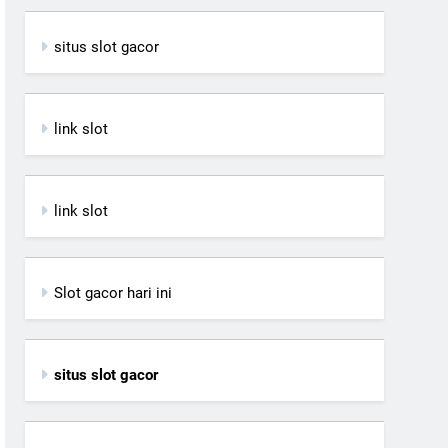
situs slot gacor
link slot
link slot
Slot gacor hari ini
situs slot gacor