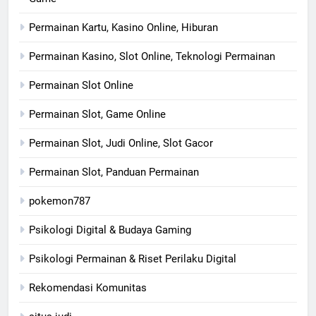
Permainan Kartu, Kasino Online, Hiburan
Permainan Kasino, Slot Online, Teknologi Permainan
Permainan Slot Online
Permainan Slot, Game Online
Permainan Slot, Judi Online, Slot Gacor
Permainan Slot, Panduan Permainan
pokemon787
Psikologi Digital & Budaya Gaming
Psikologi Permainan & Riset Perilaku Digital
Rekomendasi Komunitas