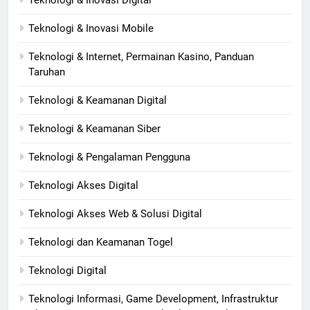
Teknologi & Inovasi Digital
Teknologi & Inovasi Mobile
Teknologi & Internet, Permainan Kasino, Panduan
Taruhan
Teknologi & Keamanan Digital
Teknologi & Keamanan Siber
Teknologi & Pengalaman Pengguna
Teknologi Akses Digital
Teknologi Akses Web & Solusi Digital
Teknologi dan Keamanan Togel
Teknologi Digital
Teknologi Informasi, Game Development, Infrastruktur