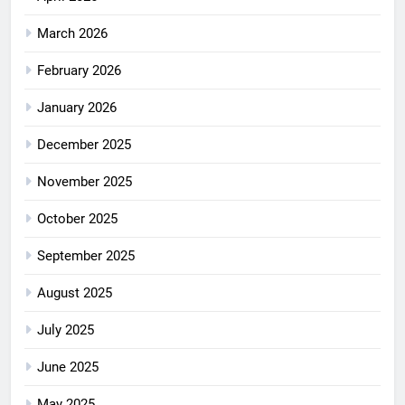
March 2026
February 2026
January 2026
December 2025
November 2025
October 2025
September 2025
August 2025
July 2025
June 2025
May 2025