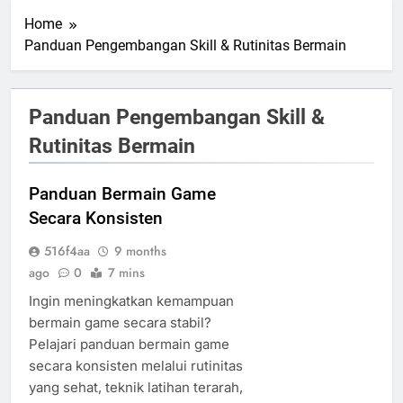
Home
Panduan Pengembangan Skill & Rutinitas Bermain
Panduan Pengembangan Skill &
Rutinitas Bermain
Panduan Bermain Game
Secara Konsisten
516f4aa
9 months
ago
0
7 mins
Ingin meningkatkan kemampuan
bermain game secara stabil?
Pelajari panduan bermain game
secara konsisten melalui rutinitas
yang sehat, teknik latihan terarah,