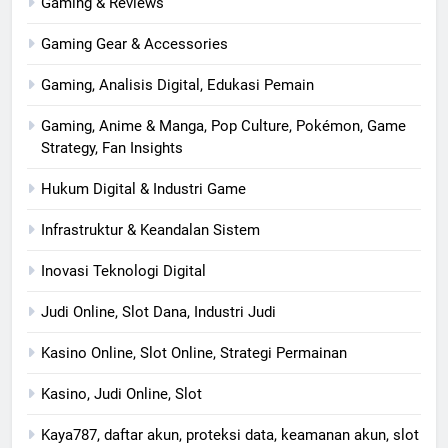
Gaming & Reviews
Gaming Gear & Accessories
Gaming, Analisis Digital, Edukasi Pemain
Gaming, Anime & Manga, Pop Culture, Pokémon, Game
Strategy, Fan Insights
Hukum Digital & Industri Game
Infrastruktur & Keandalan Sistem
Inovasi Teknologi Digital
Judi Online, Slot Dana, Industri Judi
Kasino Online, Slot Online, Strategi Permainan
Kasino, Judi Online, Slot
Kaya787, daftar akun, proteksi data, keamanan akun, slot