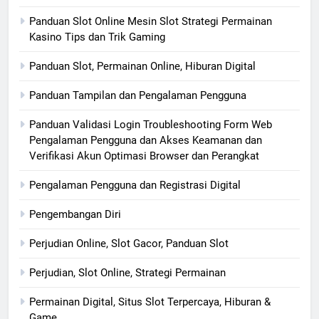
Panduan Slot Online Mesin Slot Strategi Permainan
Kasino Tips dan Trik Gaming
Panduan Slot, Permainan Online, Hiburan Digital
Panduan Tampilan dan Pengalaman Pengguna
Panduan Validasi Login Troubleshooting Form Web
Pengalaman Pengguna dan Akses Keamanan dan
Verifikasi Akun Optimasi Browser dan Perangkat
Pengalaman Pengguna dan Registrasi Digital
Pengembangan Diri
Perjudian Online, Slot Gacor, Panduan Slot
Perjudian, Slot Online, Strategi Permainan
Permainan Digital, Situs Slot Terpercaya, Hiburan &
Game