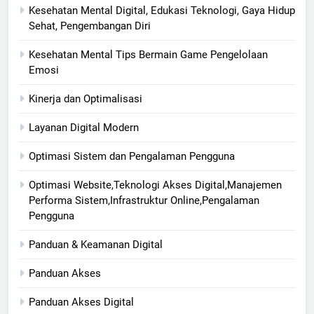
Kesehatan Mental Digital, Edukasi Teknologi, Gaya Hidup
Sehat, Pengembangan Diri
Kesehatan Mental Tips Bermain Game Pengelolaan
Emosi
Kinerja dan Optimalisasi
Layanan Digital Modern
Optimasi Sistem dan Pengalaman Pengguna
Optimasi Website,Teknologi Akses Digital,Manajemen
Performa Sistem,Infrastruktur Online,Pengalaman
Pengguna
Panduan & Keamanan Digital
Panduan Akses
Panduan Akses Digital