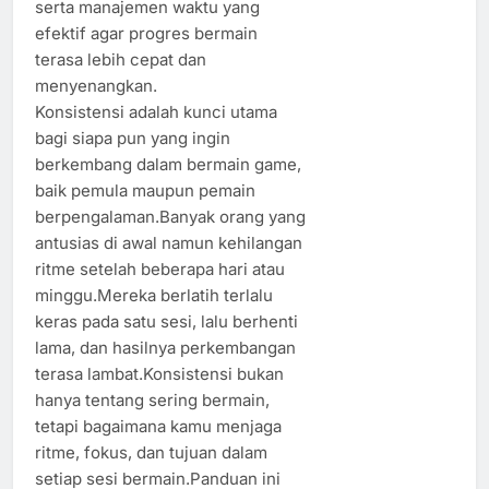
serta manajemen waktu yang
efektif agar progres bermain
terasa lebih cepat dan
menyenangkan.
Konsistensi adalah kunci utama
bagi siapa pun yang ingin
berkembang dalam bermain game,
baik pemula maupun pemain
berpengalaman.Banyak orang yang
antusias di awal namun kehilangan
ritme setelah beberapa hari atau
minggu.Mereka berlatih terlalu
keras pada satu sesi, lalu berhenti
lama, dan hasilnya perkembangan
terasa lambat.Konsistensi bukan
hanya tentang sering bermain,
tetapi bagaimana kamu menjaga
ritme, fokus, dan tujuan dalam
setiap sesi bermain.Panduan ini