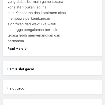
yang stabil, bermain game secara
konsisten bukan lagi hal
sulit.Kesabaran dan komitmen akan
membawa perkembangan
signifikan dari waktu ke waktu
sehingga pengalaman bermain
terasa lebih menyenangkan dan
bermakna.
Read More
situs slot gacor
slot gacor