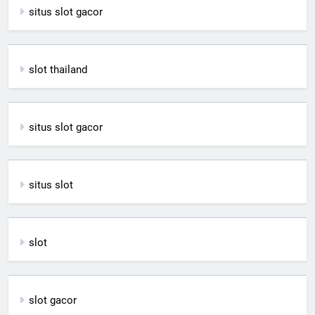
situs slot gacor
slot thailand
situs slot gacor
situs slot
slot
slot gacor