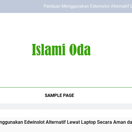
Panduan Menggunakan Edwinslot Alternatif 
Cara Daftar Pokemon787 d
Kaya787 Link Alternatif dan P
Lebah4D Login: Cara Akses 
Panduan Menggunakan Edwinslot Alternatif 
Cara Daftar Pokemon787 d
ami Oda
tikel Dan Konten Religi Di Islami Oda.
Kaya787 Link Alternatif dan P
SAMPLE PAGE
inslot Alternatif Lewat Laptop Secara Aman dan Praktis