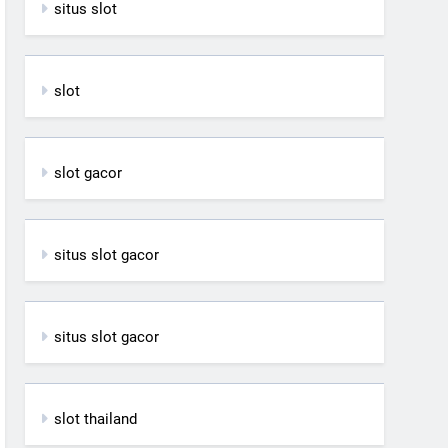
situs slot
slot
slot gacor
situs slot gacor
situs slot gacor
slot thailand