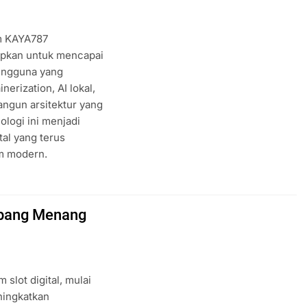
rm KAYA787
rapkan untuk mencapai
pengguna yang
nerization, AI lokal,
ngun arsitektur yang
ologi ini menjadi
tal yang terus
m modern.
mpang Menang
slot digital, mulai
ningkatkan