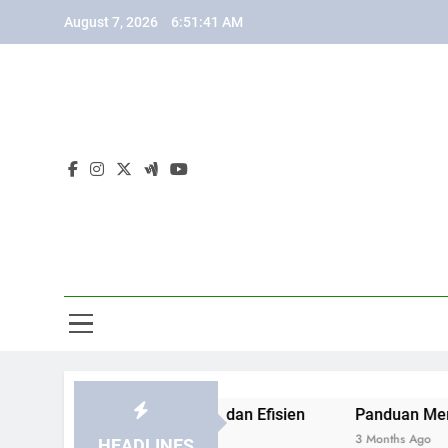
Skip
August 7, 2026
6:51:42 AM
to
content
Isl
Temukan Ar
gan Mudah, Aman, dan Efisien
Panduan Menggunakan Edw
3 Months Ago
HEADLINES