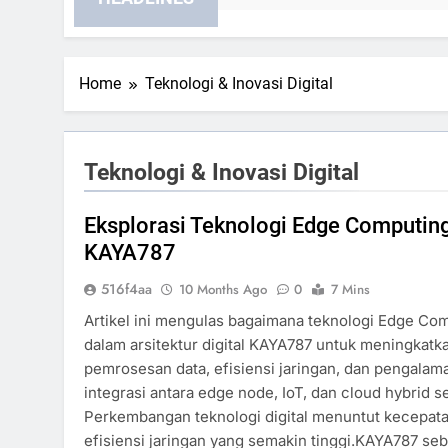
Home
Teknologi & Inovasi Digital
Teknologi & Inovasi Digital
Eksplorasi Teknologi Edge Computin
KAYA787
516f4aa
10 Months Ago
0
7 Mins
Artikel ini mengulas bagaimana teknologi Edge Co
dalam arsitektur digital KAYA787 untuk meningkatk
pemrosesan data, efisiensi jaringan, dan pengala
integrasi antara edge node, IoT, dan cloud hybrid s
Perkembangan teknologi digital menuntut kecepa
efisiensi jaringan yang semakin tinggi.KAYA787 seba