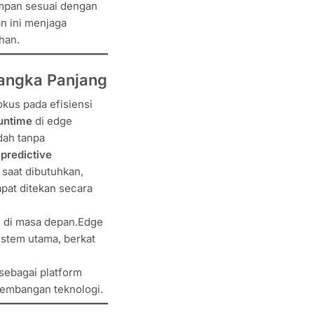
mpan sesuai dengan
an ini menjaga
han.
 Jangka Panjang
kus pada efisiensi
runtime
di edge
dah tanpa
n
predictive
saat dibutuhkan,
pat ditekan secara
si di masa depan.Edge
stem utama, berkat
sebagai platform
kembangan teknologi.