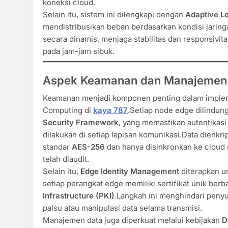
koneksi cloud.
Selain itu, sistem ini dilengkapi dengan
Adaptive L
mendistribusikan beban berdasarkan kondisi jarin
secara dinamis, menjaga stabilitas dan responsivit
pada jam-jam sibuk.
Aspek Keamanan dan Manajemen 
Keamanan menjadi komponen penting dalam imple
Computing di
kaya 787
.Setiap node edge dilindun
Security Framework
, yang memastikan autentikasi 
dilakukan di setiap lapisan komunikasi.Data dienk
standar
AES-256
dan hanya disinkronkan ke cloud 
telah diaudit.
Selain itu,
Edge Identity Management
diterapkan u
setiap perangkat edge memiliki sertifikat unik berb
Infrastructure (PKI)
.Langkah ini menghindari peny
palsu atau manipulasi data selama transmisi.
Manajemen data juga diperkuat melalui kebijakan
D