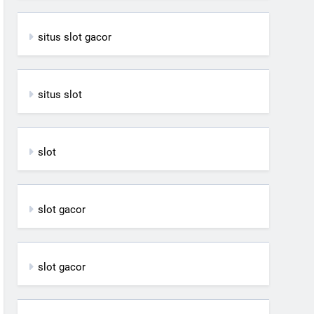
situs slot gacor
situs slot
slot
slot gacor
slot gacor