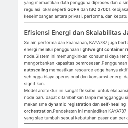
yang memastikan data pengguna diproses dan disi
regulasi lokal seperti
GDPR
dan
ISO 27001
.Kebijak
keseimbangan antara privasi, performa, dan kepatu
Efisiensi Energi dan Skalabilitas
Selain performa dan keamanan, KAYA787 juga berfo
energi melalui penggunaan
lightweight container 
node.Sistem ini memungkinkan konsumsi daya ren
mengorbankan kapasitas pemrosesan.Penggunaa
autoscaling
memastikan resource edge hanya aktif 
sehingga biaya operasional dan konsumsi energi da
signifikan.
Model arsitektur ini sangat fleksibel untuk ekspan
node baru dapat ditambahkan tanpa mengganggu si
mekanisme
dynamic registration
dan
self-healing
orchestration
.Pendekatan ini menjadikan KAYA787 
yang siap tumbuh sesuai kebutuhan pasar dan per