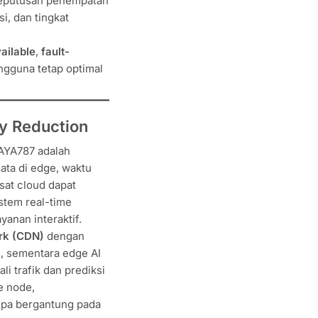
keputusan penempatan
i, dan tingkat
vailable
,
fault-
gguna tetap optimal
y Reduction
AYA787 adalah
ta di edge, waktu
sat cloud dapat
istem real-time
yanan interaktif.
rk (CDN)
dengan
, sementara edge AI
li trafik dan prediksi
e node,
pa bergantung pada