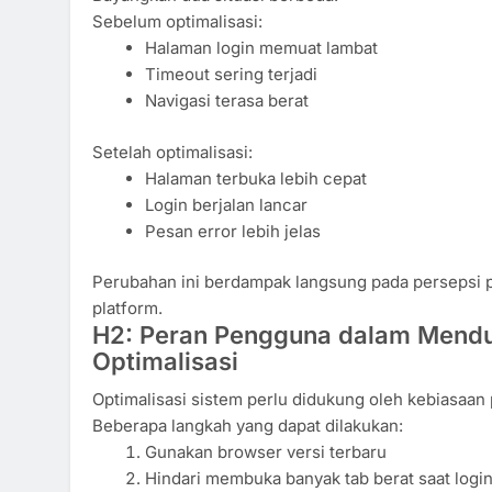
Sebelum optimalisasi:
Halaman login memuat lambat
Timeout sering terjadi
Navigasi terasa berat
Setelah optimalisasi:
Halaman terbuka lebih cepat
Login berjalan lancar
Pesan error lebih jelas
Perubahan ini berdampak langsung pada persepsi 
platform.
H2: Peran Pengguna dalam Mend
Optimalisasi
Optimalisasi sistem perlu didukung oleh kebiasaan
Beberapa langkah yang dapat dilakukan:
Gunakan browser versi terbaru
Hindari membuka banyak tab berat saat logi