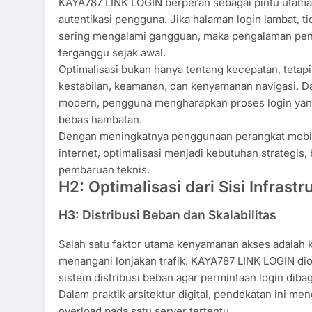
KAYA787 LINK LOGIN berperan sebagai pintu utama
autentikasi pengguna. Jika halaman login lambat, ti
sering mengalami gangguan, maka pengalaman pe
terganggu sejak awal.
Optimalisasi bukan hanya tentang kecepatan, tetapi
kestabilan, keamanan, dan kenyamanan navigasi. Da
modern, pengguna mengharapkan proses login yan
bebas hambatan.
Dengan meningkatnya penggunaan perangkat mobile
internet, optimalisasi menjadi kebutuhan strategis
pembaruan teknis.
H2: Optimalisasi dari Sisi Infrastr
H3: Distribusi Beban dan Skalabilitas
Salah satu faktor utama kenyamanan akses adalah
menangani lonjakan trafik. KAYA787 LINK LOGIN dio
sistem distribusi beban agar permintaan login diba
Dalam praktik arsitektur digital, pendekatan ini men
overload pada satu server tertentu.