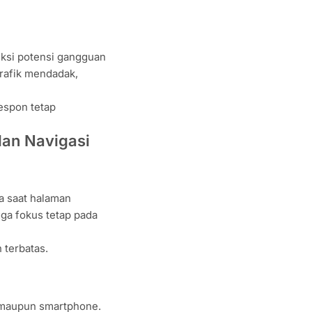
eksi potensi gangguan
trafik mendadak,
espon tetap
 dan Navigasi
a saat halaman
gga fokus tetap pada
 terbatas.
 maupun smartphone.