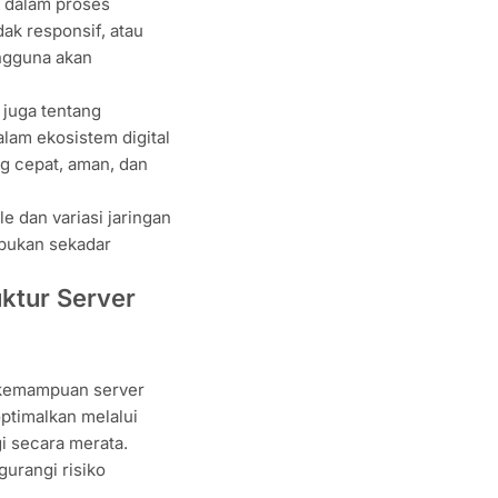
 dalam proses
dak responsif, atau
ngguna akan
 juga tentang
lam ekosistem digital
g cepat, aman, dan
 dan variasi jaringan
, bukan sekadar
uktur Server
 kemampuan server
ptimalkan melalui
gi secara merata.
gurangi risiko