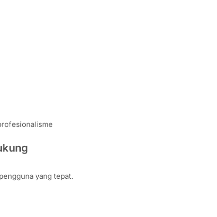
profesionalisme
ukung
 pengguna yang tepat.
n