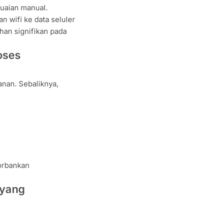
uaian manual.
n wifi ke data seluler
han signifikan pada
oses
anan. Sebaliknya,
orbankan
 yang