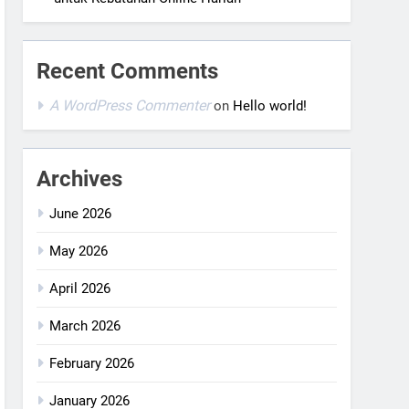
Recent Comments
A WordPress Commenter
on
Hello world!
Archives
June 2026
May 2026
April 2026
March 2026
February 2026
January 2026