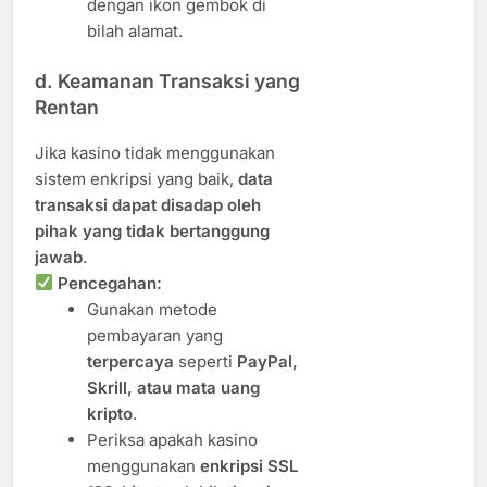
dengan ikon gembok di
bilah alamat.
d. Keamanan Transaksi yang
Rentan
Jika kasino tidak menggunakan
sistem enkripsi yang baik,
data
transaksi dapat disadap oleh
pihak yang tidak bertanggung
jawab
.
Pencegahan:
Gunakan metode
pembayaran yang
terpercaya
seperti
PayPal,
Skrill, atau mata uang
kripto
.
Periksa apakah kasino
menggunakan
enkripsi SSL