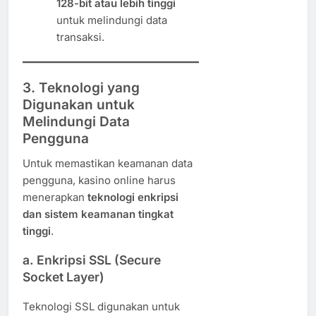
128-bit atau lebih tinggi
untuk melindungi data
transaksi.
3. Teknologi yang
Digunakan untuk
Melindungi Data
Pengguna
Untuk memastikan keamanan data
pengguna, kasino online harus
menerapkan
teknologi enkripsi
dan sistem keamanan tingkat
tinggi
.
a. Enkripsi SSL (Secure
Socket Layer)
Teknologi SSL digunakan untuk