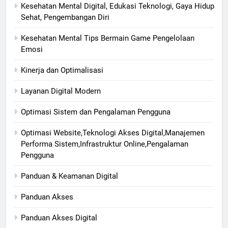
Kesehatan Mental Digital, Edukasi Teknologi, Gaya Hidup
Sehat, Pengembangan Diri
Kesehatan Mental Tips Bermain Game Pengelolaan
Emosi
Kinerja dan Optimalisasi
Layanan Digital Modern
Optimasi Sistem dan Pengalaman Pengguna
Optimasi Website,Teknologi Akses Digital,Manajemen
Performa Sistem,Infrastruktur Online,Pengalaman
Pengguna
Panduan & Keamanan Digital
Panduan Akses
Panduan Akses Digital