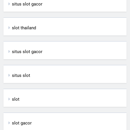
situs slot gacor
slot thailand
situs slot gacor
situs slot
slot
slot gacor