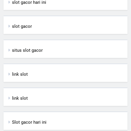
slot gacor hari ini
slot gacor
situs slot gacor
link slot
link slot
Slot gacor hari ini