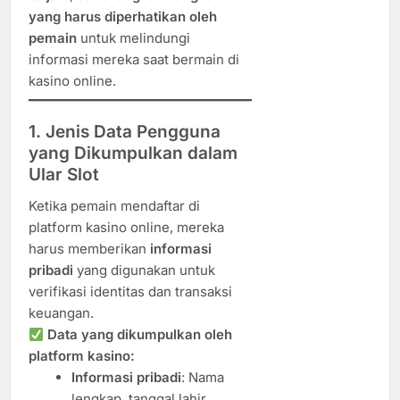
yang harus diperhatikan oleh
pemain
untuk melindungi
informasi mereka saat bermain di
kasino online.
1. Jenis Data Pengguna
yang Dikumpulkan dalam
Ular Slot
Ketika pemain mendaftar di
platform kasino online, mereka
harus memberikan
informasi
pribadi
yang digunakan untuk
verifikasi identitas dan transaksi
keuangan.
Data yang dikumpulkan oleh
platform kasino:
Informasi pribadi
: Nama
lengkap, tanggal lahir,