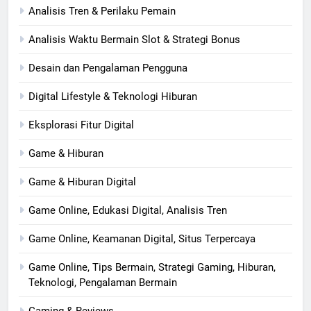
Analisis Tren & Perilaku Pemain
Analisis Waktu Bermain Slot & Strategi Bonus
Desain dan Pengalaman Pengguna
Digital Lifestyle & Teknologi Hiburan
Eksplorasi Fitur Digital
Game & Hiburan
Game & Hiburan Digital
Game Online, Edukasi Digital, Analisis Tren
Game Online, Keamanan Digital, Situs Terpercaya
Game Online, Tips Bermain, Strategi Gaming, Hiburan,
Teknologi, Pengalaman Bermain