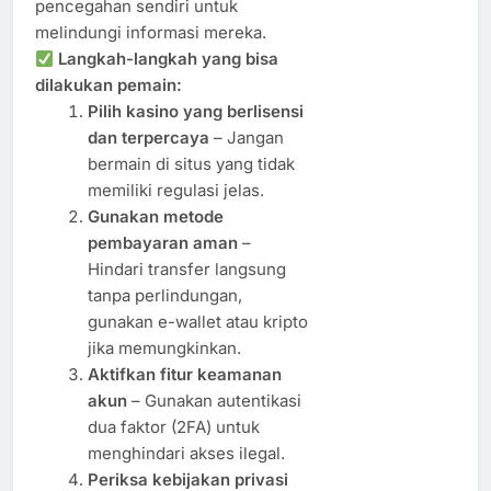
pencegahan sendiri untuk
melindungi informasi mereka.
Langkah-langkah yang bisa
dilakukan pemain:
Pilih kasino yang berlisensi
dan terpercaya
– Jangan
bermain di situs yang tidak
memiliki regulasi jelas.
Gunakan metode
pembayaran aman
–
Hindari transfer langsung
tanpa perlindungan,
gunakan e-wallet atau kripto
jika memungkinkan.
Aktifkan fitur keamanan
akun
– Gunakan autentikasi
dua faktor (2FA) untuk
menghindari akses ilegal.
Periksa kebijakan privasi