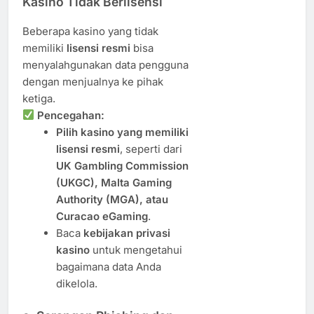
Kasino Tidak Berlisensi
Beberapa kasino yang tidak
memiliki
lisensi resmi
bisa
menyalahgunakan data pengguna
dengan menjualnya ke pihak
ketiga.
Pencegahan:
Pilih kasino yang memiliki
lisensi resmi
, seperti dari
UK Gambling Commission
(UKGC), Malta Gaming
Authority (MGA), atau
Curacao eGaming
.
Baca
kebijakan privasi
kasino
untuk mengetahui
bagaimana data Anda
dikelola.