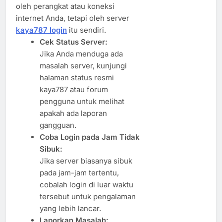
oleh perangkat atau koneksi
internet Anda, tetapi oleh server
kaya787 login
itu sendiri.
Cek Status Server:
Jika Anda menduga ada
masalah server, kunjungi
halaman status resmi
kaya787 atau forum
pengguna untuk melihat
apakah ada laporan
gangguan.
Coba Login pada Jam Tidak
Sibuk:
Jika server biasanya sibuk
pada jam-jam tertentu,
cobalah login di luar waktu
tersebut untuk pengalaman
yang lebih lancar.
Laporkan Masalah: