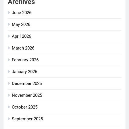
Archives
June 2026
May 2026
April 2026
March 2026
February 2026
January 2026
December 2025
November 2025
October 2025
September 2025