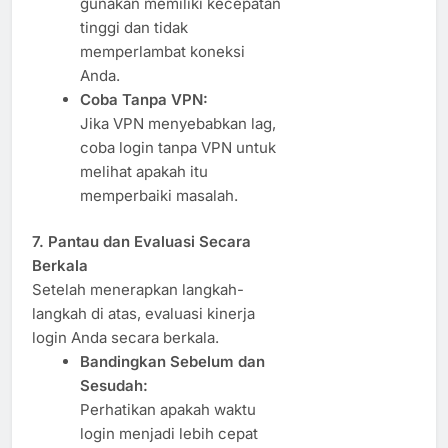
gunakan memiliki kecepatan
tinggi dan tidak
memperlambat koneksi
Anda.
Coba Tanpa VPN:
Jika VPN menyebabkan lag,
coba login tanpa VPN untuk
melihat apakah itu
memperbaiki masalah.
7. Pantau dan Evaluasi Secara
Berkala
Setelah menerapkan langkah-
langkah di atas, evaluasi kinerja
login Anda secara berkala.
Bandingkan Sebelum dan
Sesudah:
Perhatikan apakah waktu
login menjadi lebih cepat